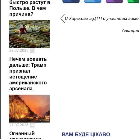
быстро растут в
Польше. В чем
причина?
В Харькове в ДТП с участием зам
Авиация
28.07.2026
Нечем воевать
дальше: Трамп
признал
истощение
американского
арсенала
27.07.2026
Огненный