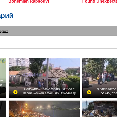
арий
tagram
.
у»:
аки
в
Появились новые фото и видео с
В Николаеве
места ночной атаки по Николаеву
БСМП, по