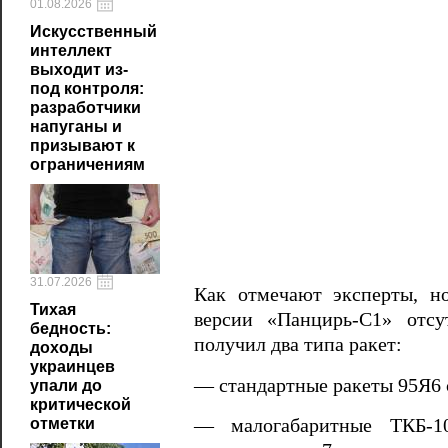
01.08.2026
Искусственный
интеллект
выходит из-
под контроля:
разработчики
напуганы и
призывают к
ограничениям
31.07.2026
Как отмечают эксперты, н
Тихая
версии «Панцирь-С1» отсу
бедность:
получил два типа ракет:
доходы
украинцев
— стандартные ракеты 95Я6 
упали до
критической
отметки
— малогабаритные ТКБ-10