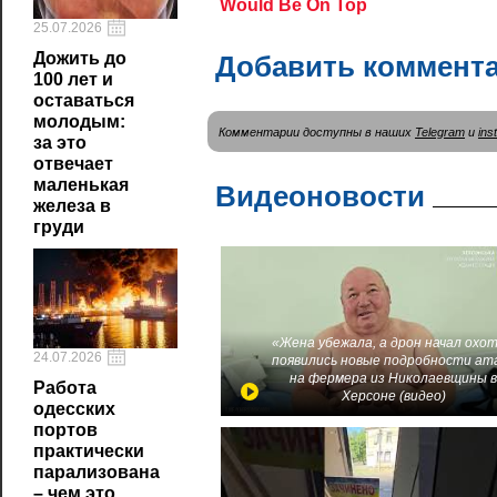
25.07.2026
Дожить до
Добавить коммент
100 лет и
оставаться
молодым:
Комментарии доступны в наших
Telegram
и
ins
за это
отвечает
маленькая
Видеоновости
железа в
груди
«Жена убежала, а дрон начал охот
24.07.2026
появились новые подробности ат
на фермера из Николаевщины 
Работа
Херсоне (видео)
одесских
портов
практически
парализована
– чем это