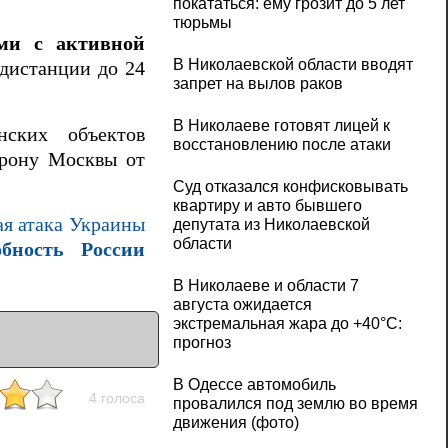
покататься: ему грозит до 5 лет
тюрьмы
ми с активной
В Николаевской области вводят
 дистанции до 24
запрет на вылов раков
В Николаеве готовят лицей к
ских объектов
восстановлению после атаки
орону Москвы от
Суд отказался конфисковывать
квартиру и авто бывшего
ая атака Украины
депутата из Николаевской
области
обность России
В Николаеве и области 7
августа ожидается
экстремальная жара до +40°C:
прогноз
В Одессе автомобиль
4 голоса
провалился под землю во время
движения (фото)