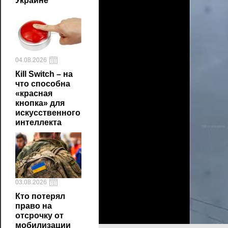
Украине
04.08.2026
Кill Switch – на
что способна
«красная
кнопка» для
искусственного
интеллекта
03.08.2026
Кто потерял
право на
отсрочку от
мобилизации