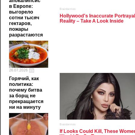
апокалипсис
в Европе:
выгорело
сотни тысяч
гектаров,
пожары
разрастаются
26.07.2026
Горячий, как
политика:
почему битва
за борщ не
прекращается
ни на минуту