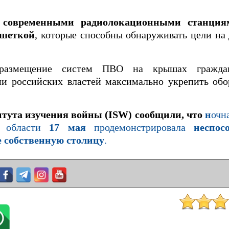
 современными радиолокационными станция
ешеткой
, которые способны обнаруживать цели на
размещение систем ПВО на крышах граждан
нии российских властей максимально укрепить об
тута изучения войны (ISW) сообщили, что
н
очн
й области
17 мая
продемонстрировала
неспос
 собственную столицу
.