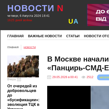
НОВОСТИ
N
четверг, 6 Августа 2026 18:41
U
A
1625 дней войны
ГЛАВНАЯ
ВАЖНЫЕ НОВОСТИ
СТАТЬИ
НОВОСТИ ОТ
ГЛАВНАЯ
НОВОСТИ
В Москве начал
«Панцирь-СМД-Е»
29.05.2026 в 00:41
2512
читати
Вчера
От очередей из
добровольцев
до
«бусификации»:
эволюция ТЦК в