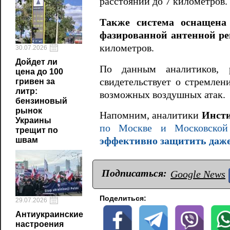
расстоянии до 7 километров.
Также система оснащена
фазированной антенной р
километров.
30.07.2026
Дойдет ли
По данным аналитиков, 
цена до 100
свидетельствует о стремле
гривен за
литр:
возможных воздушных атак.
бензиновый
рынок
Напомним, аналитики
Инсти
Украины
по Москве и Московско
трещит по
швам
эффективно защитить даже
Подписаться:
Google News
Поделиться:
29.07.2026
Антиукраинские
настроения