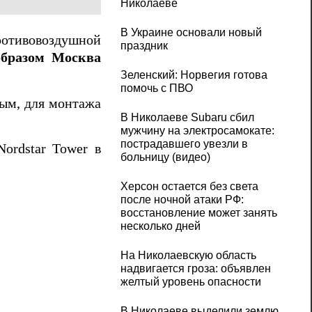
Николаеве
В Украине основали новый
ротивовоздушной
праздник
бразом Москва
Зеленский: Норвегия готова
помочь с ПВО
ым, для монтажа
В Николаеве Subaru сбил
мужчину на электросамокате:
пострадавшего увезли в
ordstar Tower в
больницу (видео)
Херсон остается без света
после ночной атаки РФ:
восстановление может занять
несколько дней
На Николаевскую область
надвигается гроза: объявлен
желтый уровень опасности
В Николаеве выделили землю