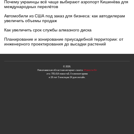
Почему украинцы всё чаще выбирают аэропорт Кишинёва для
международных перелётов
Автомобили из США под заказ для бизнеса: как автодилерам
увеличить объемы продаж
Как увеличить срок службы алмазного диска
Планирование и зонирование приусадебной территории: от
инженерного проектирования до высадки растений
© 2026.
Николаевская областная интернет-газета
«Новости N»
это: 705,414 новостей, 0 комментариев
и 19 лет 5 месяцев 24 дня онлайн.