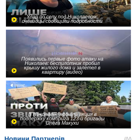
Удар по селу под Николаевом:
очевидцы сообщили подробности
Появились первые фото атаки на
Николаев: беспилотник пробил
крышу жилого дома и залетел в
квартиру (видео)
В Николаеве прошла акция в
поддержку комбрига 123-й бригады
Олега Макухи