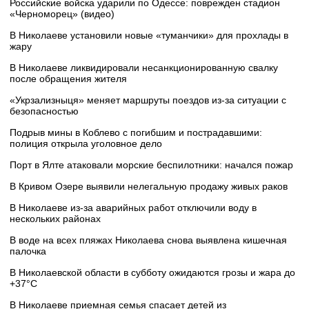
Российские войска ударили по Одессе: поврежден стадион
«Черноморец» (видео)
В Николаеве установили новые «туманчики» для прохлады в
жару
В Николаеве ликвидировали несанкционированную свалку
после обращения жителя
«Укрзализныця» меняет маршруты поездов из-за ситуации с
безопасностью
Подрыв мины в Коблево с погибшим и пострадавшими:
полиция открыла уголовное дело
Порт в Ялте атаковали морские беспилотники: начался пожар
В Кривом Озере выявили нелегальную продажу живых раков
В Николаеве из-за аварийных работ отключили воду в
нескольких районах
В воде на всех пляжах Николаева снова выявлена кишечная
палочка
В Николаевской области в субботу ожидаются грозы и жара до
+37°C
В Николаеве приемная семья спасает детей из