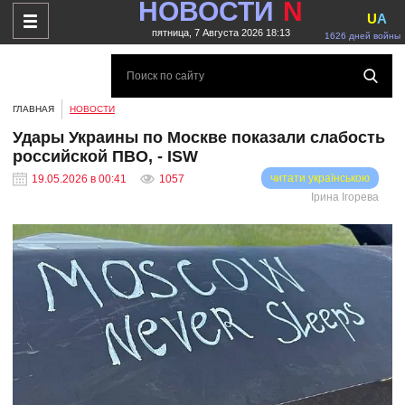
НОВОСТИ
N
U
A
пятница, 7 Августа 2026 18:13
1626 дней войны
ГЛАВНАЯ
НОВОСТИ
Удары Украины по Москве показали слабость
российской ПВО, - ISW
читати українською
19.05.2026 в 00:41
1057
Ірина Ігорева