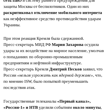
сеть ПВО
и систему раннего предупреждения для
защиты Москвы от беспилотников. Один из них
раскритиковал отключение мобильного интернета
как неэффективное средство противодействия ударам
Украины.
При этом реакция Кремля была сдержанной.
Пресс‑секретарь МИД РФ
Мария Захарова
осудила
удары за их воздействие на мирное население, умолчав
о попаданиях по оборонно‑промышленным
предприятиям и нефтяной инфраструктуре.
Пресс‑секретарь Кремля
Дмитрий Песков
заявил, что
России
«нельзя угрожать как ядерной державе»
, что,
по мнению ISW, было попыткой преуменьшить
последствия атак.
Государственные телеканалы
«Первый канал»,
«Россия‑1» и НТВ
уделили событиям
около минуты
,