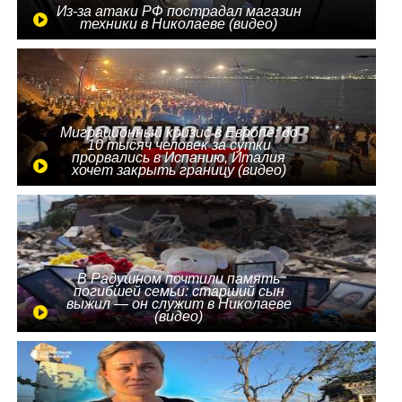
Из-за атаки РФ пострадал магазин
техники в Николаеве (видео)
Миграционный кризис в Европе: до
10 тысяч человек за сутки
прорвались в Испанию, Италия
хочет закрыть границу (видео)
В Радушном почтили память
погибшей семьи: старший сын
выжил — он служит в Николаеве
(видео)