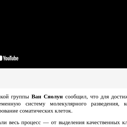
ьской группы
Ван Сяолун
сообщил, что для достиж
еменную систему молекулярного разведения, к
ование соматических клеток.
ли весь процесс — от выделения качественных кл