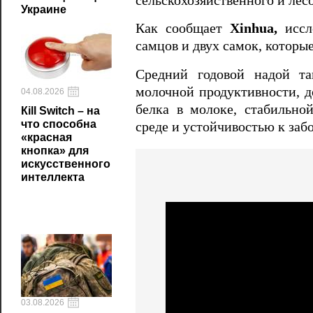
сельскохозяйственного и лес
Украине
Как сообщает
Xinhua,
иссл
самцов и двух самок, котор
Средний годовой надой та
молочной продуктивности, 
04.08.2026
белка в молоке, стабильн
Кill Switch – на
что способна
среде и устойчивостью к заб
«красная
кнопка» для
искусственного
интеллекта
03.08.2026