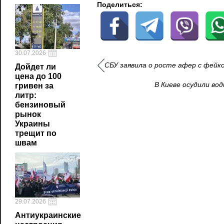
Поделиться:
30.07.2026
СБУ заявила о росте афер с фейк
Дойдет ли
цена до 100
В Киеве осудили во
гривен за
литр:
бензиновый
рынок
Украины
трещит по
швам
29.07.2026
Антиукраинские