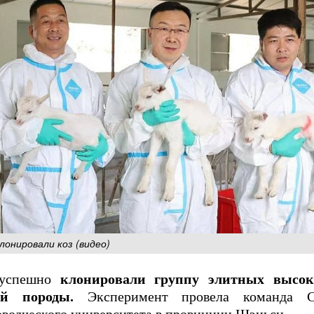
лонировали коз (видео)
 успешно
клонировали группу элитных высок
ой породы.
Эксперимент провела команда Се