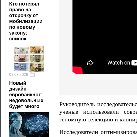
Кто потерял
право на
отсрочку от
мобилизации
по новому
закону:
список
02.08.2026
Новый
дизайн
евробанкнот:
недовольных
Руководитель исследовател
будет много
ученые использовали совр
геномную селекцию и клонир
Исследователи оптимизирова