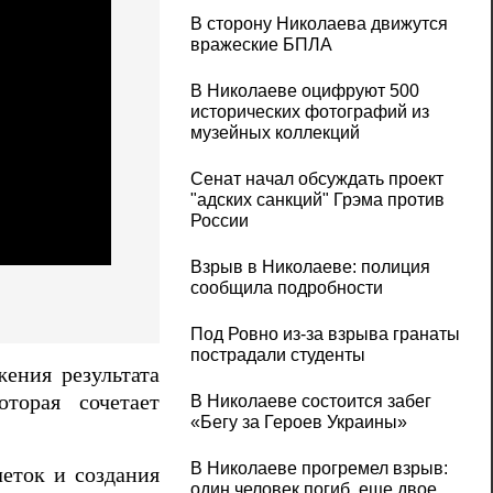
В сторону Николаева движутся
вражеские БПЛА
В Николаеве оцифруют 500
исторических фотографий из
музейных коллекций
Сенат начал обсуждать проект
"адских санкций" Грэма против
России
Взрыв в Николаеве: полиция
сообщила подробности
Под Ровно из-за взрыва гранаты
пострадали студенты
ения результата
оторая сочетает
В Николаеве состоится забег
«Бегу за Героев Украины»
В Николаеве прогремел взрыв:
еток и создания
один человек погиб, еще двое