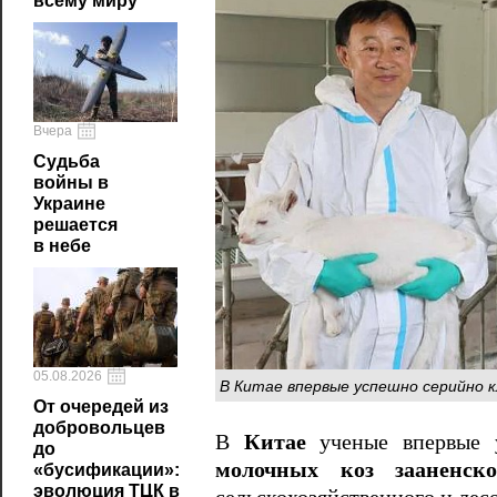
всему миру
Вчера
Судьба
войны в
Украине
решается
в небе
05.08.2026
В Китае впервые успешно серийно к
От очередей из
добровольцев
В
Китае
ученые впервые
до
молочных коз зааненск
«бусификации»:
эволюция ТЦК в