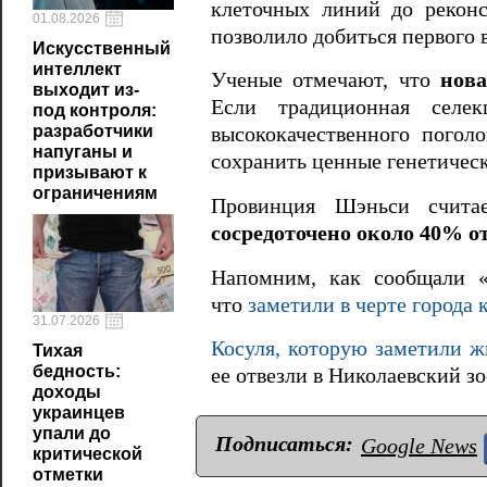
клеточных линий до реконс
01.08.2026
позволило добиться первого 
Искусственный
интеллект
Ученые отмечают, что
нова
выходит из-
Если традиционная селе
под контроля:
разработчики
высококачественного поголо
напуганы и
сохранить ценные генетичес
призывают к
ограничениям
Провинция Шэньси счита
сосредоточено около 40% о
Напомним, как сообщали «
что
заметили в черте города
31.07.2026
Косуля, которую заметили ж
Тихая
бедность:
ее отвезли в Николаевский зо
доходы
украинцев
упали до
Подписаться:
Google News
критической
отметки