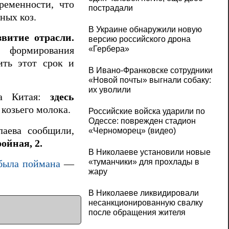
ременности, что
пострадали
ных коз.
В Украине обнаружили новую
витие отрасли.
версию российского дрона
«Гербера»
 формирования
ить этот срок и
В Ивано-Франковске сотрудники
«Новой почты» выгнали собаку:
их уволили
ва Китая:
здесь
козьего молока.
Российские войска ударили по
Одессе: поврежден стадион
лаева сообщили,
«Черноморец» (видео)
ойная, 2.
В Николаеве установили новые
«туманчики» для прохлады в
 была поймана
—
жару
В Николаеве ликвидировали
несанкционированную свалку
после обращения жителя