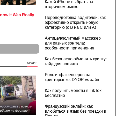
Какой iPhone выбрать на
вторичном рынке
Переподготовка водителей: как
эффективно открыть новую
категорию (с B на C или А)
Антицеллюлитный массажер
для разных зон тела:
особенности применения
Как безопасно обменять крипту:
АРХИВ
гайд для новичка
Роль инфлюенсеров на
крипторынке: DYOR vs хайп
Как получить монеты в TikTok
бесплатно
Французский онлайн: как
 простились с врачом
гибшим на фронте
влюбиться в язык без поездки в