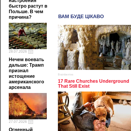
настроения
быстро растут в
Польше. В чем
причина?
28.07.2026
Нечем воевать
дальше: Трамп
признал
истощение
американского
арсенала
27.07.2026
Огненный