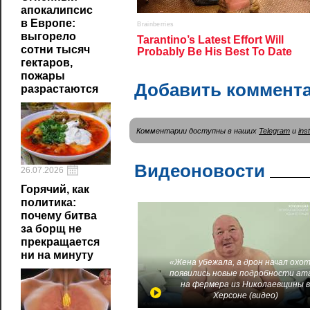
апокалипсис
в Европе:
выгорело
сотни тысяч
гектаров,
пожары
Добавить коммент
разрастаются
Комментарии доступны в наших
Telegram
и
ins
Видеоновости
26.07.2026
Горячий, как
политика:
почему битва
за борщ не
прекращается
ни на минуту
«Жена убежала, а дрон начал охот
появились новые подробности ат
на фермера из Николаевщины 
Херсоне (видео)