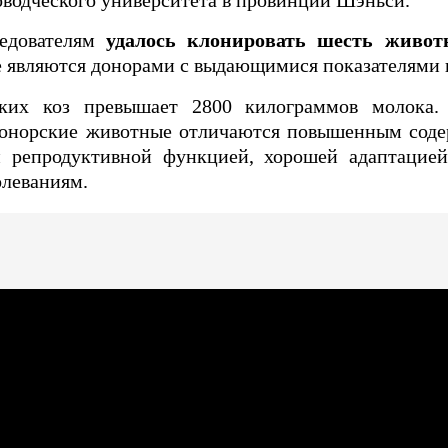
оводческого университета в провинции Шэньси.
едователям
удалось клонировать шесть живот
ые являются донорами с выдающимися показателями 
ких коз превышает 2800 килограммов молока.
донорские животные отличаются повышенным сод
ой репродуктивной функцией, хорошей адаптаци
олеваниям.