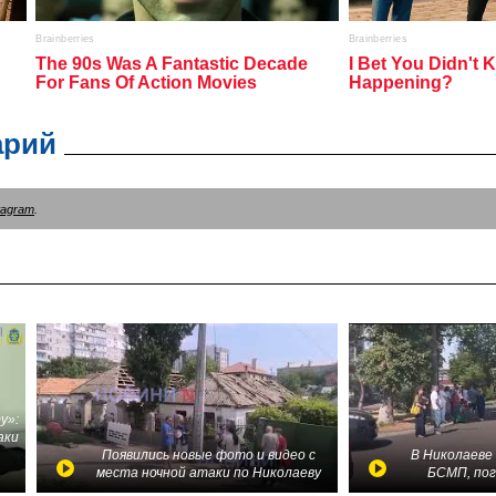
арий
tagram
.
у»:
аки
в
Появились новые фото и видео с
В Николаеве
места ночной атаки по Николаеву
БСМП, по