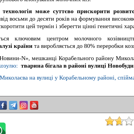
 технологія може суттєво прискорити розвито
від восьми до десяти років на формування високояк
коротити цей термін і зберегти цінні генетичні ха
ється ключовим центром молочного козівни
алузі країни
та виробляється до 80% переробки коз
«Новини-N», мешканці Корабельного району Микол
 козулю:
тварина бігала в районі вулиці Новобудна
 Миколаєва на вулиці у Корабельному районі, спійм