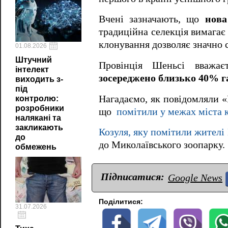
Вчені зазначають, що
нова
традиційна селекція вимагає 
клонування дозволяє значно с
01.08.2026
Штучний
Провінція Шеньсі вважа
інтелект
зосереджено близько 40% г
виходить з-
під
Нагадаємо, як повідомляли 
контролю:
розробники
що
помітили у межах міста
налякані та
закликають
Козуля, яку помітили жителі
до
до Миколаївського зоопарку.
обмежень
Підписатися:
Google News
Поділитися:
31.07.2026