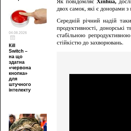
Як повідомляє
Xinhua,
досл
двох самок, які є донорами 
Середній річний надій таки
продуктивності, донорські т
04.08.2026
стабільною репродуктивною
стійкістю до захворювань.
Кill
Switch –
на що
здатна
«червона
кнопка»
для
штучного
інтелекту