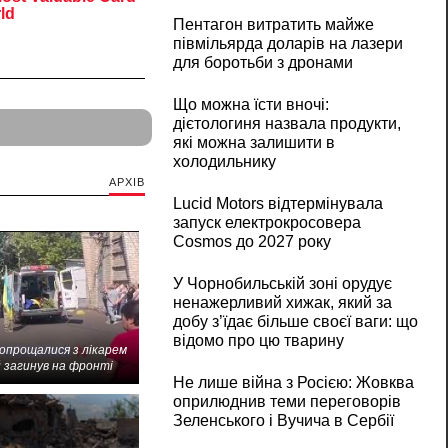
Пентагон витратить майже
півмільярда доларів на лазери
для боротьби з дронами
Що можна їсти вночі:
дієтологиня назвала продукти,
які можна залишити в
холодильнику
АРХІВ
Lucid Motors відтермінувала
запуск електрокросовера
Cosmos до 2027 року
У Чорнобильській зоні орудує
ненажерливий хижак, який за
добу з’їдає більше своєї ваги: що
відомо про цю тварину
попрощалися з лікарем
 загинув на фронті
Не лише війна з Росією: Жовква
оприлюднив теми переговорів
Зеленського і Вучича в Сербії