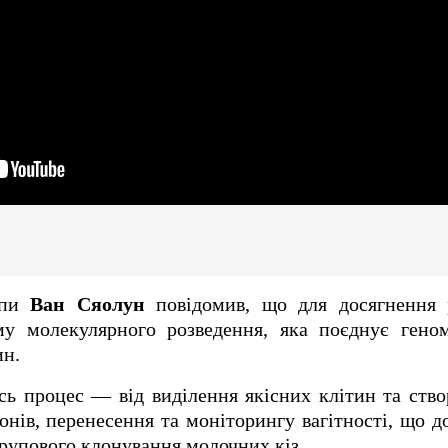
упи
Ван Сяолун
повідомив, що для досягнення р
му молекулярного розведення, яка поєднує гено
ин.
сь процес — від виділення якісних клітин та ств
іонів, перенесення та моніторингу вагітності, що д
групового клонування молочних кіз.