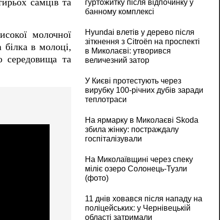
ирьох самців та
гуртожитку після відпочинку у
банному комплексі
Hyundai влетів у дерево після
исокої молочної
зіткнення з Citroën на проспекті
 білка в молоці,
в Миколаєві: утворився
о середовища та
величезний затор
У Києві протестують через
вирубку 100-річних дубів заради
теплотраси
На ярмарку в Миколаєві Skoda
збила жінку: постраждалу
госпіталізували
На Миколаївщині через спеку
міліє озеро Солонець-Тузли
(фото)
11 днів ховався після нападу на
поліцейських: у Чернівецькій
області затримали