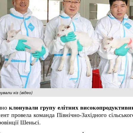
вали кіз (відео)
шно
клонували групу елітних високопродуктивн
нт провела команда Північно-Західного сільськог
ровінції Шеньсі.