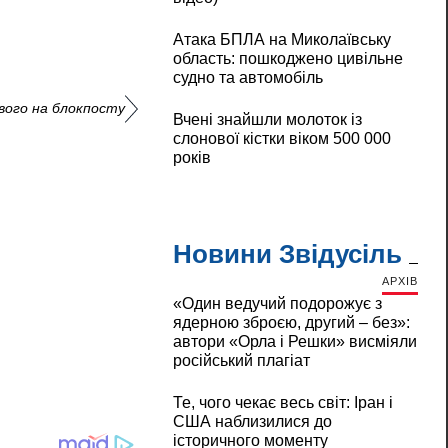
Атака БПЛА на Миколаївську
область: пошкоджено цивільне
судно та автомобіль
ового на блокпосту
Вчені знайшли молоток із
слонової кістки віком 500 000
років
Новини Звідусіль
АРХІВ
«Один ведучий подорожує з
ядерною зброєю, другий – без»:
автори «Орла і Решки» висміяли
російський плагіат
Те, чого чекає весь світ: Іран і
США наблизилися до
історичного моменту