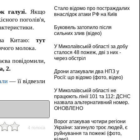
Стало відомо про постраждалих
к галузі.
Якщо
внаслідок атаки РФ на Київ
існого поголів'я,
рактеристики.
Буковель затопило після
сильних злив (відео)
цтва Китаю:
тут
У Миколаївській області за добу
ячого молока.
сталося 48 пожеж, дві з них -
через обстріл
аєва повідомили,
, 2.
Дрони атакували два НПЗ у
Росії: що відомо (фото, відео)
али
— її відвезли
У Миколаївській області не
працюють лінії 101 та 112: ДСНС
назвала альтернативний номер.
ОНОВЛЕНО
Ворог атакував чотири регіони
України: загинуло троє людей, є
4 голоса
руйнування та пожежі (фото,
відео)