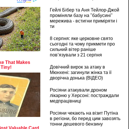
Гейлі Бібер та Аня Тейлор-Джой
проміняли базу на "бабусині"
мережива - встигни приміряти і
ти
8 серпня: яке церковне свято
сьогодні та чому прикмети про
сильний вітер раніше
пов’язували з 21 серпня
Довічний вирок за атаку в
Мюнхені: загинули жінка та її
дворічна донька (ВІДЕО)
Росіяни атакували дроном
лікарню у Херсоні: постраждали
медпрацівниці
Росіяни чекають на візит Путіна
в регіони, бо перед цим завозять
тонни дешевого бензину