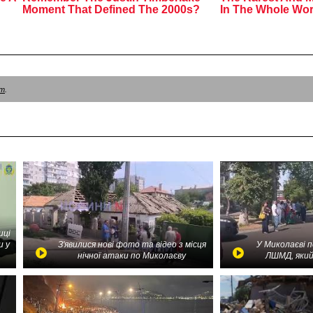
am
.
иці
и у
З'явилися нові фото та відео з місця
У Миколаєві 
нічної атаки по Миколаєву
ЛШМД, який