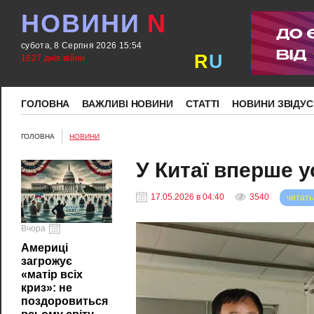
НОВИНИ
N
субота, 8 Серпня 2026 15:54
R
U
1627 днів війни
ГОЛОВНА
ВАЖЛИВІ НОВИНИ
СТАТТІ
НОВИНИ ЗВІДУС
ГОЛОВНА
НОВИНИ
У Китаї вперше у
17.05.2026 в 04:40
3540
читать
Вчора
Америці
загрожує
«матір всіх
криз»: не
поздоровиться