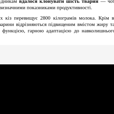
ідникам
вдалося клонувати шість тварин
— чот
з визначними показниками продуктивності.
х кіз перевищує 2800 кілограмів молока. Крім в
варини відрізняються підвищеним вмістом жиру та
 функцією, гарною адаптацією до навколишньог