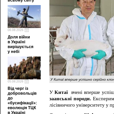
всьому світу
06.08.2026
Доля війни
в Україні
вирішується
у небі
У Китаї вперше успішно серійно клону
05.08.2026
Від черг із
У
Китаї
вчені вперше успі
добровольців
заанської породи.
Експериме
до
«бусифікації»:
лісівничого університету у п
еволюція ТЦК
в Україні