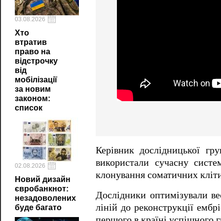
03.08.2026
Хто
втратив
право на
відстрочку
від
мобілізації
за новим
законом:
список
Керівник дослідницької гр
використали сучасну систе
02.08.2026
клонування соматичних кліт
Новий дизайн
євробанкнот:
Дослідники оптимізували ве
незадоволених
ліній до реконструкції ембр
буде багато
першого в країні успішного 