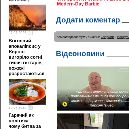
Додати коментар
27.07.2026
Коментарі доступні в наших
Telegram
и
instagr
Вогняний
апокаліпсис у
Європі:
Відеоновини
вигоріло сотні
тисяч гектарів,
пожежі
розростаються
«Дружина втекла, а дрон почав
полювання»: з'явилися нові подроб
атаки на фермера з Миколаївщин
Херсоні (відео)
26.07.2026
Гарячий як
політика:
чому битва за