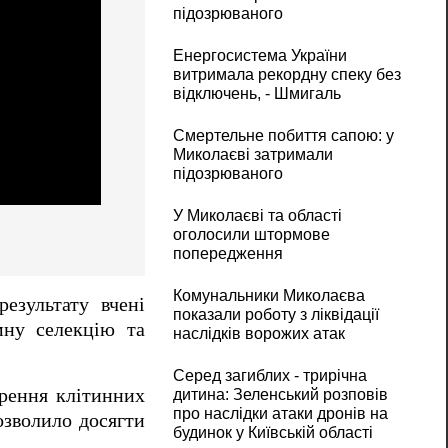
підозрюваного
Енергосистема України
витримала рекордну спеку без
відключень, - Шмигаль
Смертельне побиття сапою: у
Миколаєві затримали
підозрюваного
У Миколаєві та області
оголосили штормове
попередження
Комунальники Миколаєва
езультату вчені
показали роботу з ліквідації
мну селекцію та
наслідків ворожих атак
Серед загиблих - трирічна
орення клітинних
дитина: Зеленський розповів
про наслідки атаки дронів на
озволило досягти
будинок у Київській області