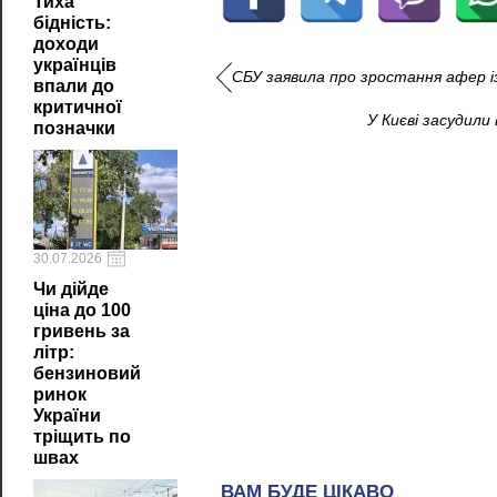
Тиха
бідність:
доходи
українців
СБУ заявила про зростання афер 
впали до
критичної
У Києві засудили
позначки
30.07.2026
Чи дійде
ціна до 100
гривень за
літр:
бензиновий
ринок
України
тріщить по
швах