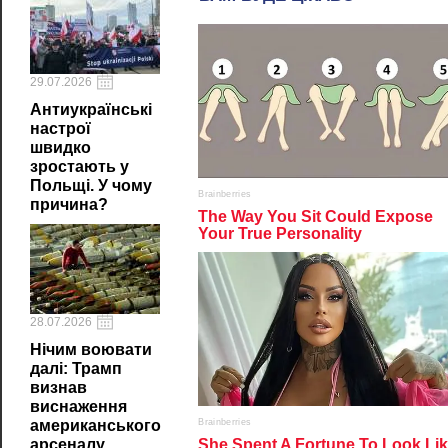
29.07.2026
Антиукраїнські
настрої
швидко
зростають у
Польщі. У чому
причина?
28.07.2026
Нічим воювати
далі: Трамп
визнав
виснаження
американського
арсеналу