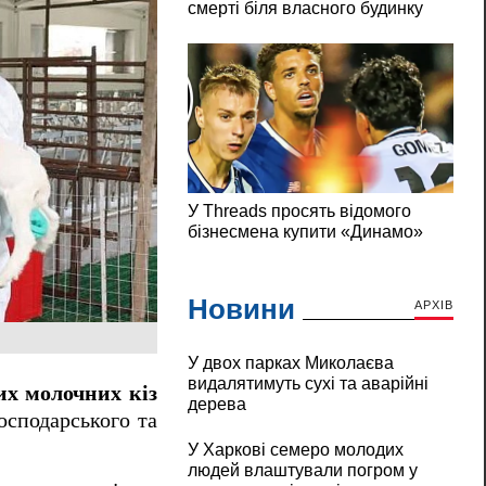
Новини
АРХІВ
У двох парках Миколаєва
видалятимуть сухі та аварійні
их молочних кіз
дерева
осподарського та
У Харкові семеро молодих
людей влаштували погром у