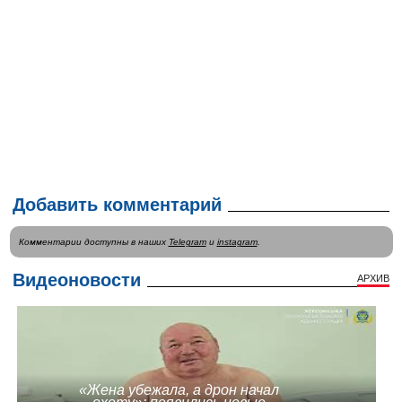
Добавить комментарий
Комментарии доступны в наших
Telegram
и
instagram
.
Видеоновости
АРХИВ
«Жена убежала, а дрон начал