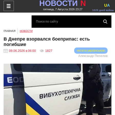
НОВОСТИ
N
U
A
пятница, 7 Августа 2026 23:27
1626 дней войны
ГЛАВНАЯ
НОВОСТИ
В Днепре взорвался боеприпас: есть
погибшие
читати українською
09.06.2026 в 06:00
1827
Александр Пепелов