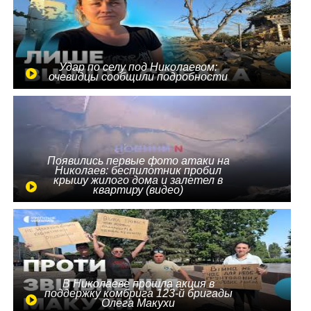
Удар по селу под Николаевом:
очевидцы сообщили подробности
Появились первые фото атаки на
Николаев: беспилотник пробил
крышу жилого дома и залетел в
квартиру (видео)
В Николаеве прошла акция в
поддержку комбрига 123-й бригады
Олега Макухи