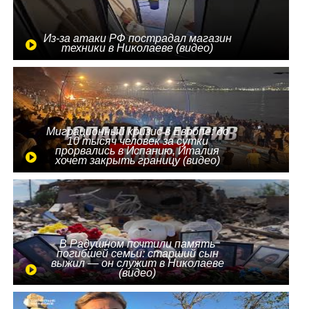
Из-за атаки РФ пострадал магазин
техники в Николаеве (видео)
Миграционный кризис в Европе: до
10 тысяч человек за сутки
прорвались в Испанию, Италия
хочет закрыть границу (видео)
В Радушном почтили память
погибшей семьи: старший сын
выжил — он служит в Николаеве
(видео)