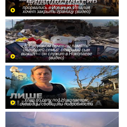
10 тысяч человек за сутки
прорвались в Испанию, Италия
хочет закрыть границу (видео)
В Радушном почтили память
погибшей семьи: старший сын
выжил — он служит в Николаеве
(видео)
Удар по селу под Николаевом:
очевидцы сообщили подробности