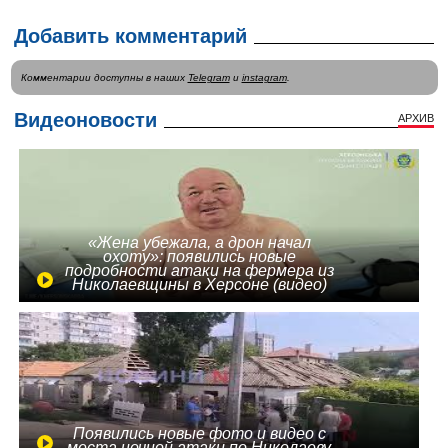
Добавить комментарий
Комментарии доступны в наших
Telegram
и
instagram
.
Видеоновости
АРХИВ
«Жена убежала, а дрон начал
охоту»: появились новые
подробности атаки на фермера из
Николаевщины в Херсоне (видео)
Появились новые фото и видео с
места ночной атаки по Николаеву