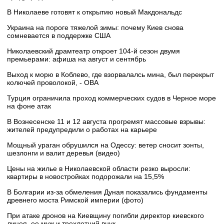
В Николаеве готовят к открытию новый Макдональдс
Украина на пороге тяжелой зимы: почему Киев снова
сомневается в поддержке США
Николаевский драмтеатр откроет 104-й сезон двумя
премьерами: афиша на август и сентябрь
Выход к морю в Коблево, где взорвалалсь мина, был перекрыт
колючей проволокой, - ОВА
Турция ограничила проход коммерческих судов в Черное море
на фоне атак
В Вознесенске 11 и 12 августа прогремят массовые взрывы:
жителей предупредили о работах на карьере
Мощный ураган обрушился на Одессу: ветер сносит зонты,
шезлонги и валит деревья (видео)
Цены на жилье в Николаевской области резко выросли:
квартиры в новостройках подорожали на 15,5%
В Болгарии из-за обмеления Дуная показались фундаменты
древнего моста Римской империи (фото)
При атаке дронов на Киевщину погибли директор киевского
лицея, ее муж и трехлетний внук