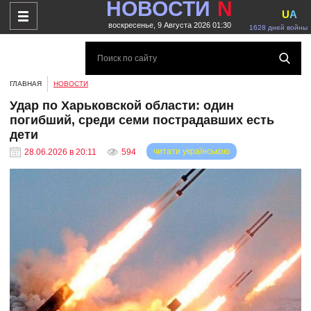
НОВОСТИ
N
U
A
воскресенье, 9 Августа 2026 01:30
1628 дней войны
ГЛАВНАЯ
НОВОСТИ
Удар по Харьковской области: один
погибший, среди семи пострадавших есть
дети
читати українською
28.06.2026 в 20:11
594