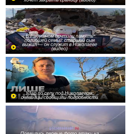
В Радушном почтили память
погибшей семьи: старший сын
выжил — он служит в Николаеве
(видео)
Удар по селу под Николаевом:
очевидцы сообщили подробности
Появились первые фото атаки на