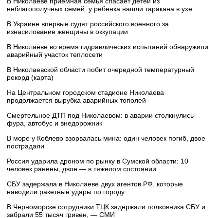
В Николаеве приемная семья спасает детей из
неблагополучных семей: у ребенка нашли таракана в ухе
В Украине впервые судят российского военного за
изнасилование женщины в оккупации
В Николаеве во время гидравлических испытаний обнаружили
аварийный участок теплосети
В Николаевской области побит очередной температурный
рекорд (карта)
На Центральном городском стадионе Николаева
продолжается вырубка аварийных тополей
Смертельное ДТП под Николаевом: в аварии столкнулись
фура, автобус и внедорожник
В море у Коблево взорвалась мина: один человек погиб, двое
пострадали
Россия ударила дроном по рынку в Сумской области: 10
человек ранены, двое — в тяжелом состоянии
СБУ задержала в Николаеве двух агентов РФ, которые
наводили ракетные удары по городу
В Черноморске сотрудники ТЦК задержали полковника СБУ и
забрали 55 тысяч гривен, — СМИ