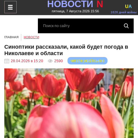
НОВОСТИ
N
U
A
пятница, 7 Августа 2026 15:56
1626 дней войны
ГЛАВНАЯ
НОВОСТИ
Синоптики рассказали, какой будет погода в
Николаеве и области
читати українською
28.04.2026 в 15:20
2590