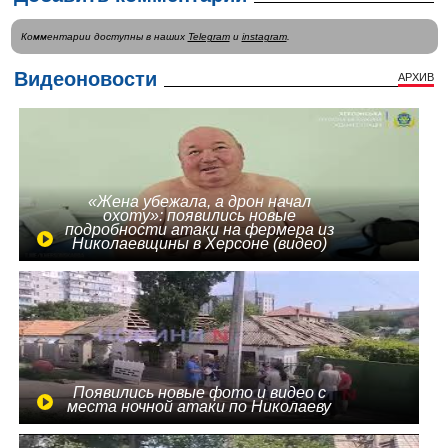
Комментарии доступны в наших
Telegram
и
instagram
.
Видеоновости
АРХИВ
«Жена убежала, а дрон начал
охоту»: появились новые
подробности атаки на фермера из
Николаевщины в Херсоне (видео)
Появились новые фото и видео с
места ночной атаки по Николаеву