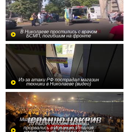
В Николаеве простились с врачом
БСМП, погибшим на фронте
Из-за атаки РФ пострадал магазин
техники в Николаеве (видео)
Миграционный кризис в Европе: до
10 тысяч человек за сутки
прорвались в Испанию, Италия
хочет закрыть границу (видео)