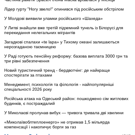
Лідер гурту "Ногу звело!" опинився під російським обстрілом
У Молдові виявили уламки російського «Шахеда»
У Литві знайшли вже третій підземний тунель із Білорусі для
перекидання нелегальних мігрантів
Загадкові спалахи «te lapa» у Тихому океані залишаються
нерозгаданою таємницею
У Раді готують пенсійну реформу: базова виплата 3000 грн та
три рівні забезпечення
Новий туристичний тренд - бердвотчінг: де найкраще
спостерігати за птахами
Менеджмент, психологія та філологія - найпопулярніші
спеціальності 2026 року
Російська атака на Одеський район: пошкоджено сім житлових
будинків, є постраждалий
У Миколаєві пролунав вибух — тривога тривала дві хвилини
«Миколаївоблтеплоенерго» не отримав 1,5 мільярда
компенсації і накопичує борги за газ