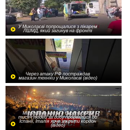
У Миколаєві попрощалися з лікарем
ЛШМД, який загинув на фронті
Через атаку РФ постраждав
магазин техніки у Миколаєві (відео)
Міграційна криза в Європі: до 10
тисяч людей за добу прорвалися до
Іспанії, Італія хоче закрити кордон
(відео)