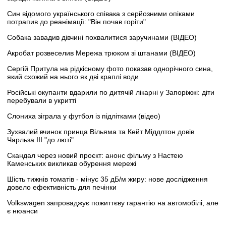
Син відомого українського співака з серйозними опіками
потрапив до реанімації: "Він почав горіти"
Собака завадив дівчині похвалитися заручинами (ВІДЕО)
Акробат розвеселив Мережа трюком зі штанами (ВІДЕО)
Сергій Притула на рідкісному фото показав однорічного сина,
який схожий на нього як дві краплі води
Російські окупанти вдарили по дитячій лікарні у Запоріжжі: діти
перебували в укритті
Слониха зіграла у футбол із підлітками (відео)
Зухвалий вчинок принца Вільяма та Кейт Міддлтон довів
Чарльза III "до люті"
Скандал через новий проєкт: анонс фільму з Настею
Каменських викликав обурення мережі
Шість тижнів томатів - мінус 35 дБ/м жиру: нове дослідження
довело ефективність для печінки
Volkswagen запроваджує пожиттєву гарантію на автомобілі, але
є нюанси