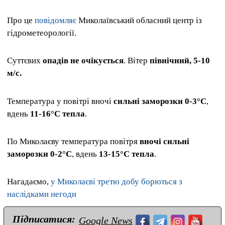
Про це
повідомляє
Миколаївський обласний центр із
гідрометеорології.
Суттєвих
опадів не очікується
. Вітер
північний, 5-10
м/с.
Температура у повітрі вночі
сильні заморозки 0-3°С
,
вдень
11-16°С тепла
.
По Миколаєву температура повітря
вночі сильні
заморозки 0-2°С
, вдень
13-15°С тепла
.
Нагадаємо,
у Миколаєві третю добу борються з
наслідками негоди
Підписатися:
Google News