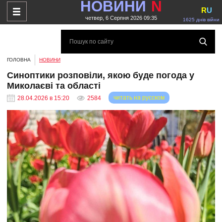
НОВИНИ
N
R
U
четвер, 6 Серпня 2026 09:35
1625 днів війни
ГОЛОВНА
НОВИНИ
Синоптики розповіли, якою буде погода у
Миколаєві та області
читать на русском
28.04.2026 в 15:20
2584