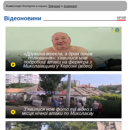
Коментарі доступні в наших
Telegram
и
instagram
.
Відеоновини
АРХІВ
«Дружина втекла, а дрон почав
полювання»: з'явилися нові
подробиці атаки на фермера з
Миколаївщини у Херсоні (відео)
З'явилися нові фото та відео з
місця нічної атаки по Миколаєву