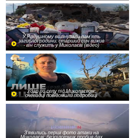
У Радушному вшанували пам'ять
загиблої родини: старший син вижив
- він служить у Миколаєві (відео)
Удар по селу під Миколаєвом:
очевидці повідомили подробиці
З'явились перші фото атаки на
Миколаєві: безпілотник пробив дах