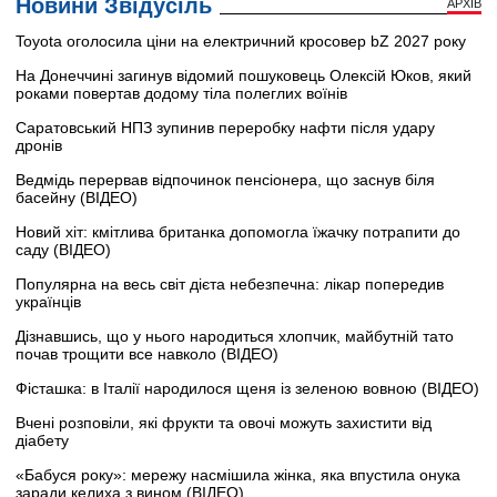
Новини Звідусіль
АРХІВ
Toyota оголосила ціни на електричний кросовер bZ 2027 року
На Донеччині загинув відомий пошуковець Олексій Юков, який
роками повертав додому тіла полеглих воїнів
Саратовський НПЗ зупинив переробку нафти після удару
дронів
Ведмідь перервав відпочинок пенсіонера, що заснув біля
басейну (ВІДЕО)
Новий хіт: кмітлива британка допомогла їжачку потрапити до
саду (ВІДЕО)
Популярна на весь світ дієта небезпечна: лікар попередив
українців
Дізнавшись, що у нього народиться хлопчик, майбутній тато
почав трощити все навколо (ВІДЕО)
Фісташка: в Італії народилося щеня із зеленою вовною (ВІДЕО)
Вчені розповіли, які фрукти та овочі можуть захистити від
діабету
«Бабуся року»: мережу насмішила жінка, яка впустила онука
заради келиха з вином (ВІДЕО)