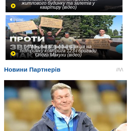
житлового будинку та залетів у
квартиру (відео)
У Миколаєві пройшла акція на
підтримку комбрига 123-ї бригади
Олега Макухи (відео)