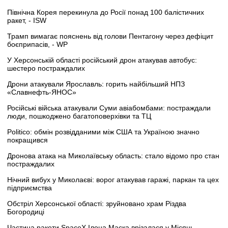
Північна Корея перекинула до Росії понад 100 балістичних
ракет, - ISW
Трамп вимагає пояснень від голови Пентагону через дефіцит
боєприпасів, - WP
У Херсонській області російський дрон атакував автобус:
шестеро постраждалих
Дрони атакували Ярославль: горить найбільший НПЗ
«Славнефть-ЯНОС»
Російські війська атакували Суми авіабомбами: постраждали
люди, пошкоджено багатоповерхівки та ТЦ
Politico: обмін розвідданими між США та Україною значно
покращився
Дронова атака на Миколаївську область: стало відомо про стан
постраждалих
Нічний вибух у Миколаєві: ворог атакував гаражі, паркан та цех
підприємства
Обстріл Херсонської області: зруйновано храм Різдва
Богородиці
Частина ракети SpaceX Ілона Маска врізалася у Місяць