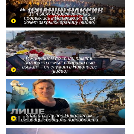
Миграционный кризис в Европе: до
10 тысяч человек за сутки
прорвались в Испанию, Италия
хочет закрыть границу (видео)
В Радушном почтили память
погибшей семьи: старший сын
выжил — он служит в Николаеве
(видео)
Удар по селу под Николаевом:
очевидцы сообщили подробности