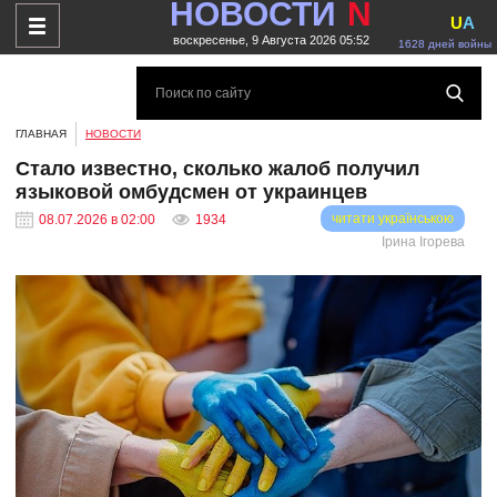
НОВОСТИ
N
U
A
воскресенье, 9 Августа 2026 05:52
1628 дней войны
ГЛАВНАЯ
НОВОСТИ
Стало известно, сколько жалоб получил
языковой омбудсмен от украинцев
читати українською
08.07.2026 в 02:00
1934
Ірина Ігорева