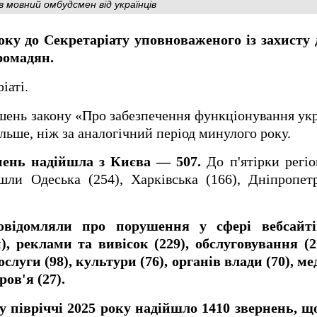
 мовний омбудсмен від українців
оку до Секретаріату уповноваженого із захисту
ромадян.
іаті.
шень закону «Про забезпечення функціонування укр
ільше, ніж за аналогічний період минулого року.
нень надійшла з Києва — 507.
До п'ятірки регі
шли Одеська (254), Харківська (166), Дніпропет
відомляли про порушення у сфері вебсайті
, реклами та вивісок (229), обслуговування (21
слуги (98), культури (76), органів влади (70), мед
ров'я (27).
 півріччі 2025 року надійшло 1410 звернень, що