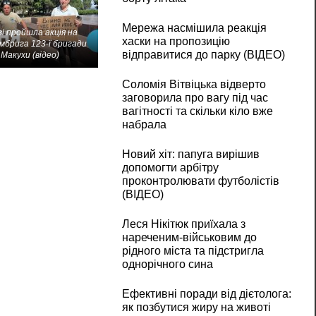
Мережа насмішила реакція
і пройшла акція на
хаски на пропозицію
мбрига 123-ї бригади
відправитися до парку (ВІДЕО)
Макухи (відео)
Соломія Вітвіцька відверто
заговорила про вагу під час
вагітності та скільки кіло вже
набрала
Новий хіт: папуга вирішив
допомогти арбітру
проконтролювати футболістів
(ВІДЕО)
Леся Нікітюк приїхала з
нареченим-військовим до
рідного міста та підстригла
однорічного сина
Ефективні поради від дієтолога:
як позбутися жиру на животі