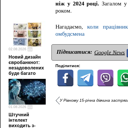
ніж у 2024 році.
Загалом у 
роком.
Нагадаємо,
коли працівни
омбудсмена
02.08.2026
Підписатися:
Google News
Новий дизайн
євробанкнот:
Поділитися:
незадоволених
буде багато
У Рівному 15-річна дівчина застря
01.08.2026
Штучний
інтелект
виходить з-