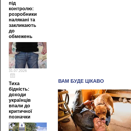
під
контролю:
розробники
налякані та
закликають
до
обмежень
31.07.2026
Тиха
бідність:
доходи
українців
впали до
критичної
позначки