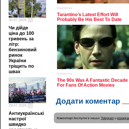
30.07.2026
Чи дійде
ціна до 100
гривень за
літр:
бензиновий
ринок
України
тріщить по
швах
Додати коментар
29.07.2026
Антиукраїнські
настрої
Коментарі доступні в наших
Telegram
и
instagr
швидко