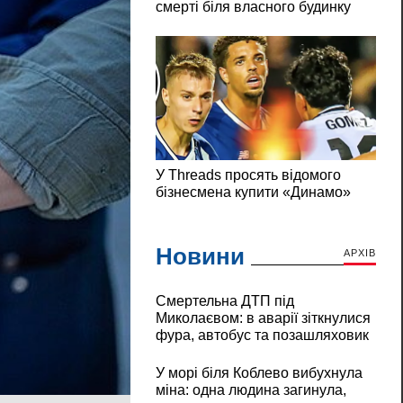
Новини
АРХІВ
Смертельна ДТП під
Миколаєвом: в аварії зіткнулися
фура, автобус та позашляховик
У морі біля Коблево вибухнула
міна: одна людина загинула,