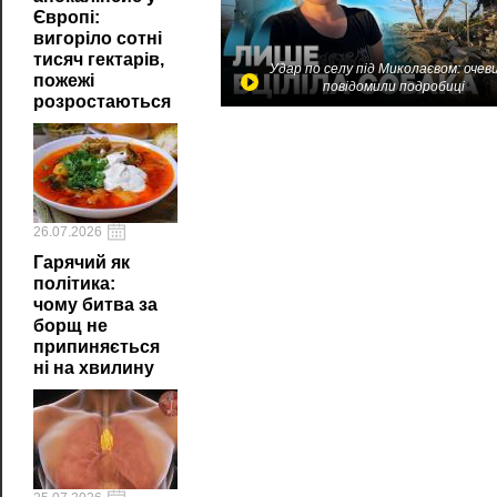
Європі:
вигоріло сотні
тисяч гектарів,
Удар по селу під Миколаєвом: очев
пожежі
повідомили подробиці
розростаються
26.07.2026
Гарячий як
політика:
чому битва за
борщ не
припиняється
ні на хвилину