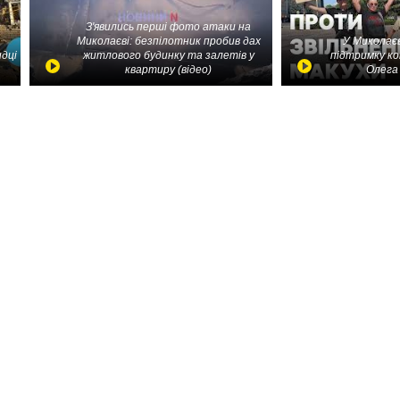
З'явились перші фото атаки на
Миколаєві: безпілотник пробив дах
У Миколаєв
идці
житлового будинку та залетів у
підтримку ко
квартиру (відео)
Олега 