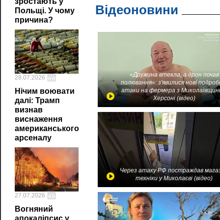
зростають у
Відеоновини
Польщі. У чому
причина?
«Дружина втекла, а дрон почав
28.07.2026
полювання»: з'явилися нові подроб
Нічим воювати
атаки на фермера з Миколаївщин
Херсоні (відео)
далі: Трамп
визнав
виснаження
американського
арсеналу
Через атаку РФ постраждав мага
техніки у Миколаєві (відео)
27.07.2026
Вогняний
апокаліпсис у