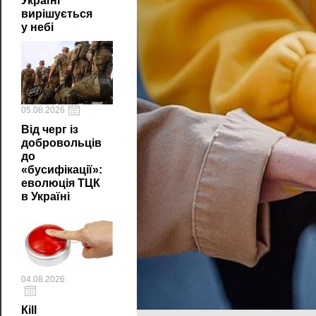
Україні
вирішується
у небі
05.08.2026
Від черг із
добровольців
до
«бусифікації»:
еволюція ТЦК
в Україні
04.08.2026
Кill