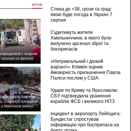
АРХІВ
Спека до +38, грози та град:
якою буде погода в Україні 7
серпня
Судитимуть жителя
Хмельниччини, в якого було
вилучено арсенал зброї та
боєприпасів
попрощалися з лікарем
 загинув на фронті
«Нетривіальний і дієвий
варіант»: Клімкін оцінив
ймовірність призначення Павла
Паліси послом у США
Удари по Криму та Ярославлю:
СБУ підтвердила ураження
 вшанували пам'ять
кораблів ФСБ і великого НПЗ
и: старший син вижив -
 у Миколаєві (відео)
Інцидент в аеропорту Лейпцига:
Бундестаг спростував
інформацію про боєприпаси на
борту літака