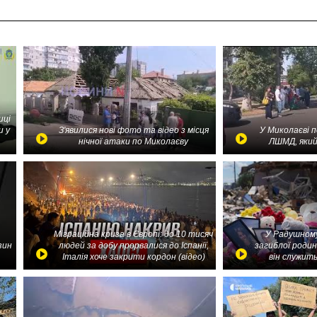
иці
и у
З'явилися нові фото та відео з місця
У Миколаєві 
нічної атаки по Миколаєву
ЛШМД, який
Міграційна криза в Європі: до 10 тисяч
У Радушному
зин
людей за добу прорвалися до Іспанії,
загиблої родин
Італія хоче закрити кордон (відео)
він служить