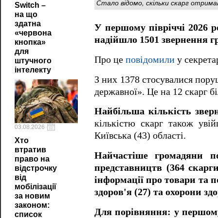
Стало відомо, скільки скарг отримав
Switch –
на що
здатна
У першому півріччі 2026 р
«червона
надійшло 1501 звернення г
кнопка»
для
Про це
повідомили
у секретар
штучного
інтелекту
З них 1378 стосувалися пору
державної». Це на 12 скарг б
Найбільша кількість звер
кількістю скарг також увій
03.08.2026
Київська (43) області.
Хто
втратив
Найчастіше громадяни по
право на
представництв (364 скарги)
відстрочку
від
інформації про товари та по
мобілізації
здоров'я (27) та охорони здо
за новим
законом:
Для порівняння: у першому
список