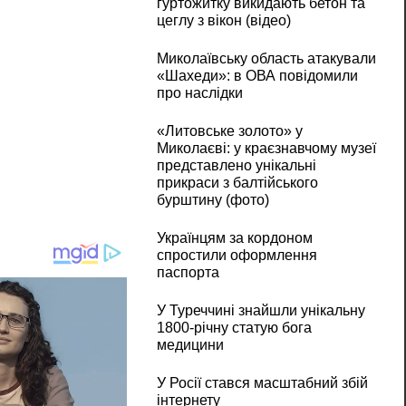
гуртожитку викидають бетон та
цеглу з вікон (відео)
Миколаївську область атакували
«Шахеди»: в ОВА повідомили
про наслідки
«Литовське золото» у
Миколаєві: у краєзнавчому музеї
представлено унікальні
прикраси з балтійського
бурштину (фото)
Українцям за кордоном
спростили оформлення
паспорта
У Туреччині знайшли унікальну
1800-річну статую бога
медицини
У Росії стався масштабний збій
інтернету