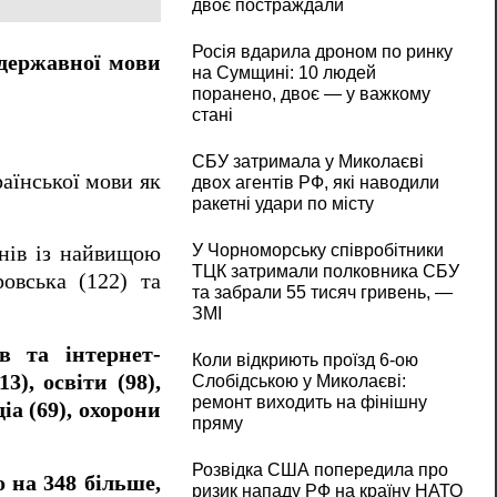
двоє постраждали
Росія вдарила дроном по ринку
 державної мови
на Сумщині: 10 людей
поранено, двоє — у важкому
стані
СБУ затримала у Миколаєві
аїнської мови як
двох агентів РФ, які наводили
ракетні удари по місту
У Чорноморську співробітники
онів із найвищою
ТЦК затримали полковника СБУ
ровська (122) та
та забрали 55 тисяч гривень, —
ЗМІ
в та інтернет-
Коли відкриють проїзд 6-ою
3), освіти (98),
Слобідською у Миколаєві:
ремонт виходить на фінішну
іа (69), охорони
пряму
Розвідка США попередила про
 на 348 більше,
ризик нападу РФ на країну НАТО