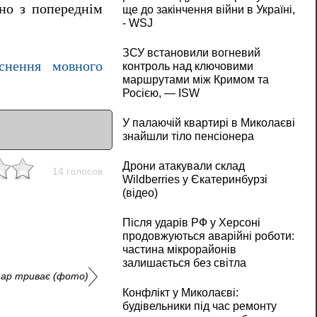
яно з попереднім
ще до закінчення війни в Україні,
- WSJ
ЗСУ встановили вогневий
снення мовного
контроль над ключовими
маршрутами між Кримом та
Росією, — ISW
У палаючій квартирі в Миколаєві
знайшли тіло пенсіонера
Дрони атакували склад
14 голосов
Wildberries у Єкатеринбурзі
(відео)
Після ударів РФ у Херсоні
продовжуються аварійні роботи:
частина мікрорайонів
залишається без світла
хмар триває (фото)
Конфлікт у Миколаєві:
будівельники під час ремонту