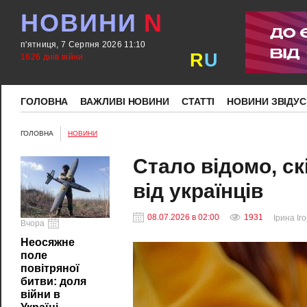
НОВИНИ
N
п'ятниця, 7 Серпня 2026 11:10
R
U
1626 днів війни
ГОЛОВНА
ВАЖЛИВІ НОВИНИ
СТАТТІ
НОВИНИ ЗВІДУС
ГОЛОВНА
НОВИНИ
Стало відомо, с
від українців
08.07.2026 в 02:00
1931
Ірина Іг
Вчора
Неосяжне
поле
повітряної
битви: доля
війни в