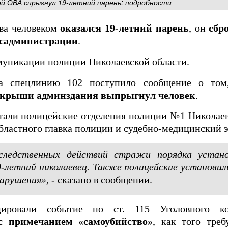
ой ОВА спрыгнул 19-летний парень: подробности
ва человеком
оказался 19-летний парень
, он
сбр
осадминистрации
.
уникации полиции Николаевской области.
на спецлинию 102 поступило сообщение о том
 крыши админздания выпрыгнул человек
.
тали полицейские отделения полиции №1 Николаев
бластного главка полиции и судебно-медицинский э
 следственных действий стражи порядка устан
-летний николаевец. Также полицейские установил
нарушения»,
- сказано в сообщении.
цировали событие по ст. 115 Уголовного к
с примечанием «самоубийство»
, как того треб