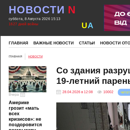
НОВОСТИ
N
суббота, 8 Августа 2026 15:13
U
A
1627 дней войны
ГЛАВНАЯ
ВАЖНЫЕ НОВОСТИ
СТАТЬИ
НОВОСТИ ОТ
ГЛАВНАЯ
НОВОСТИ
Со здания разр
19-летний парен
28.04.2026 в 12:08
10002
читат
Вчера
Америке
грозит «мать
всех
кризисов»: не
поздоровится