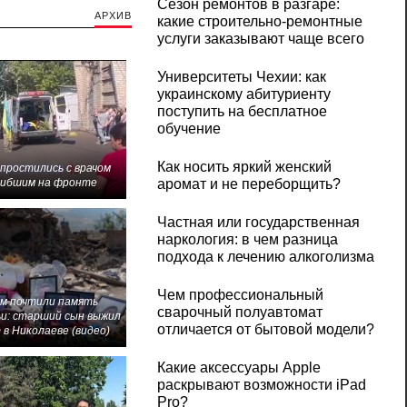
Сезон ремонтов в разгаре:
АРХИВ
какие строительно-ремонтные
услуги заказывают чаще всего
Университеты Чехии: как
украинскому абитуриенту
поступить на бесплатное
обучение
Как носить яркий женский
 простились с врачом
гибшим на фронте
аромат и не переборщить?
Частная или государственная
наркология: в чем разница
подхода к лечению алкоголизма
Чем профессиональный
м почтили память
сварочный полуавтомат
и: старший сын выжил
отличается от бытовой модели?
 в Николаеве (видео)
Какие аксессуары Apple
раскрывают возможности iPad
Pro?