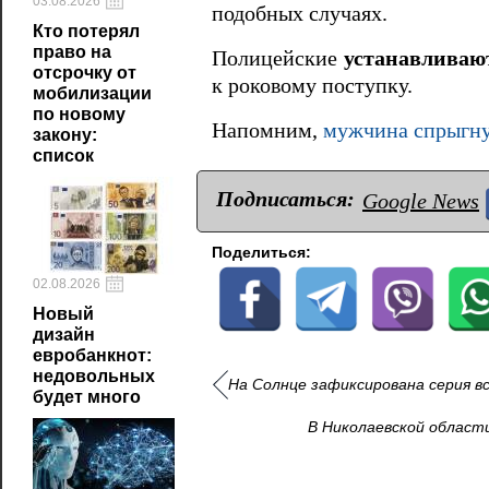
03.08.2026
подобных случаях.
Кто потерял
право на
Полицейские
устанавливаю
отсрочку от
к роковому поступку.
мобилизации
по новому
Напомним,
мужчина спрыгну
закону:
список
Подписаться:
Google News
Поделиться:
02.08.2026
Новый
дизайн
евробанкнот:
недовольных
На Солнце зафиксирована серия в
будет много
В Николаевской област