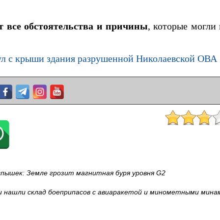
т все обстоятельства и причины
, которые могли
л с крыши здания разрушенной Николаевской ОВА
спышек: Земле грозит магнитная буря уровня G2
и нашли склад боеприпасов с авиаракетой и минометными минам