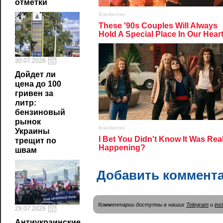
отметки
30.07.2026
Дойдет ли
цена до 100
гривен за
литр:
бензиновый
рынок
Украины
трещит по
швам
Добавить коммент
Комментарии доступны в наших
Telegram
и
ins
29.07.2026
Антиукраинские