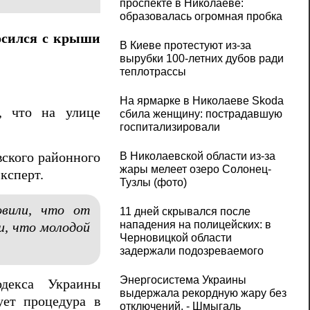
проспекте в Николаеве:
образовалась огромная пробка
осился с крыши
В Киеве протестуют из-за
вырубки 100-летних дубов ради
теплотрассы
На ярмарке в Николаеве Skoda
, что на улице
сбила женщину: пострадавшую
госпитализировали
В Николаевской области из-за
ского районного
жары мелеет озеро Солонец-
ксперт.
Тузлы (фото)
овили, что от
11 дней скрывался после
нападения на полицейских: в
и, что молодой
Черновицкой области
задержали подозреваемого
Энергосистема Украины
одекса Украины
выдержала рекордную жару без
ует процедура в
отключений, - Шмыгаль