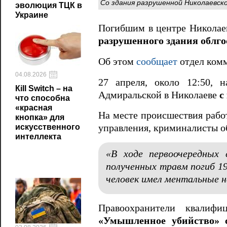
Со здания разрушенной Николаевск
эволюция ТЦК в
Украине
Погибшим в центре Николае
разрушенного здания облг
Об этом
сообщает
отдел комм
04.08.2026
27 апреля, около 12:50, 
Кill Switch – на
Адмиральской в Николаеве
с
что способна
«красная
На месте происшествия рабо
кнопка» для
искусственного
управления, криминалисты о
интеллекта
«В ходе первоочередных
полученных травм погиб 19
человек имел ментальные 
Правоохранители квалифи
«Умышленное убийство» 