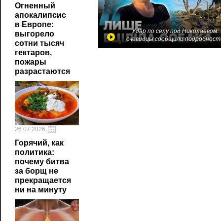
Огненный
апокалипсис
в Европе:
Удар по селу под Николаевом:
выгорело
очевидцы сообщили подробност
сотни тысяч
гектаров,
пожары
разрастаются
26.07.2026
Горячий, как
политика:
почему битва
за борщ не
прекращается
ни на минуту