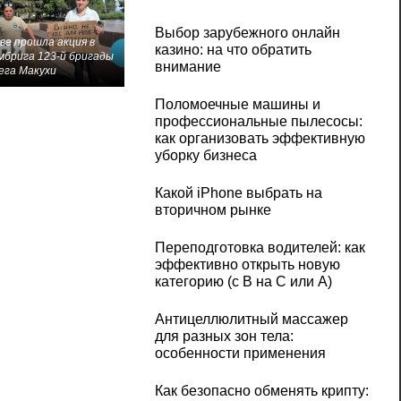
Выбор зарубежного онлайн
ве прошла акция в
казино: на что обратить
мбрига 123-й бригады
внимание
ега Макухи
Поломоечные машины и
профессиональные пылесосы:
как организовать эффективную
уборку бизнеса
Какой iPhone выбрать на
вторичном рынке
Переподготовка водителей: как
эффективно открыть новую
категорию (с B на C или А)
Антицеллюлитный массажер
для разных зон тела:
особенности применения
Как безопасно обменять крипту: