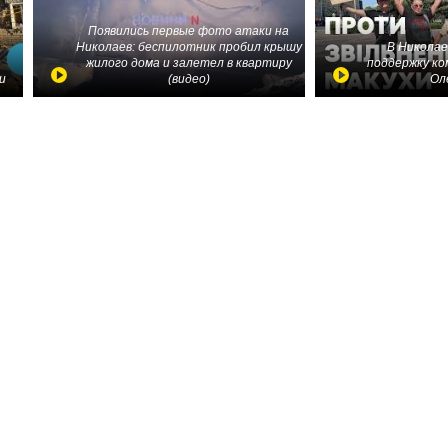
Появились первые фото атаки на
Николаев: беспилотник пробил крышу
В Николае
жилого дома и залетел в квартиру
поддержку ко
и
(видео)
Ол