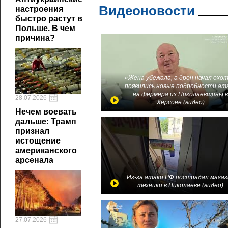
Видеоновости
настроения
быстро растут в
Польше. В чем
причина?
«Жена убежала, а дрон начал охот
появились новые подробности ат
на фермера из Николаевщины 
28.07.2026
Херсоне (видео)
Нечем воевать
дальше: Трамп
признал
истощение
американского
арсенала
Из-за атаки РФ пострадал магаз
техники в Николаеве (видео)
27.07.2026