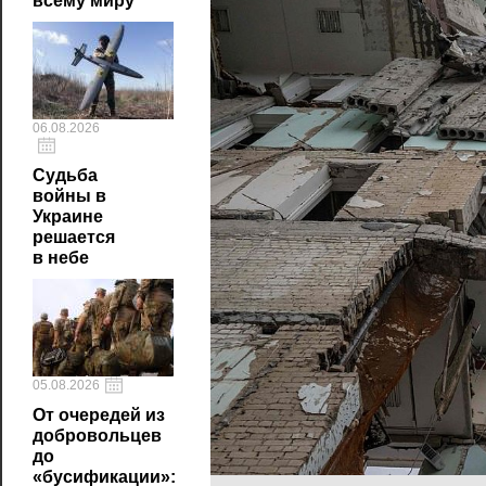
всему миру
06.08.2026
Судьба
войны в
Украине
решается
в небе
05.08.2026
От очередей из
добровольцев
до
«бусификации»: