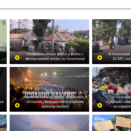
у»:
аки
в
Появились новые фото и видео с
В Николаеве
места ночной атаки по Николаеву
БСМП, по
Миграционный кризис в Европе: до 10
тысяч человек за сутки прорвались в
В Радушно
ин
Испанию, Италия хочет закрыть
погибшей семь
границу (видео)
— он служит