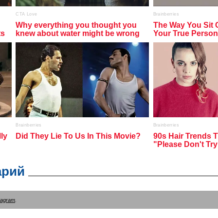
арий
tagram
.