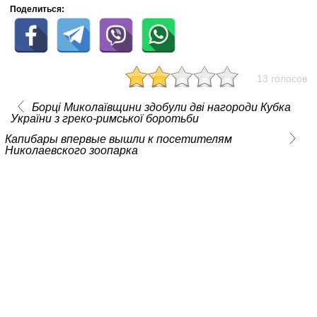
Поделиться:
13 голосов
Борці Миколаївщини здобули дві нагороди Кубка
України з греко-римської боротьби
Капибары впервые вышли к посетителям
Николаевского зоопарка