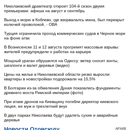
Николаевский драмтеатр откроет 104-й сезон двумя
премьерами: афиша на август и сентябрь
Выход к морю в Коблево, где взорвалалсь мина, был перекрыт
колючей проволокой, - ОВА
Турция ограничила проход коммерческих судов в Черное море
на фоне атак
В Вознесенске 11 и 12 августа прогремят массовые взрывы:
жителей предупредили о работах на карьере
Мощный ураган обрушился на Одессу: ветер сносит зонты,
шезлонги и валит деревья (видео)
Цены на жилье в Николаевской области резко выросли:
квартиры в новостройках подорожали на 15,5%
В Болгарии из-за обмеления Дуная показались фундаменты
древнего моста Римской империи (фото)
При атаке дронов на Киевщину погибли директор киевского
лицея, ее муж и трехлетний внук
В двух парках Николаева будут удалять сухие и аварийные
деревья
Новости Отовсюду
АРХИВ