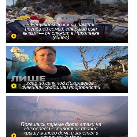
В Радушном почтили память
погибшей семьи: старший сын
выжил — он служит в Николаеве
(видео)
Удар по селу под Николаевом:
очевидцы сообщили подробности
Появились первые фото атаки на
Николаев: беспилотник пробил
крышу жилого дома и залетел в