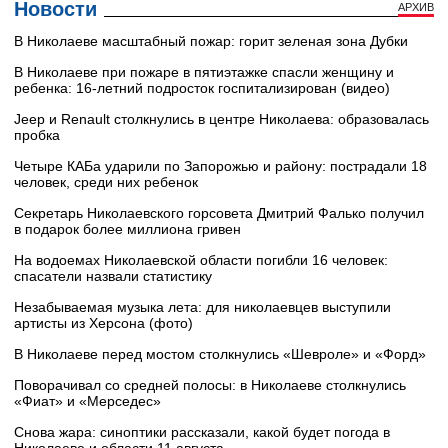
Новости
АРХИВ
В Николаеве масштабный пожар: горит зеленая зона Дубки
В Николаеве при пожаре в пятиэтажке спасли женщину и
ребенка: 16-летний подросток госпитализирован (видео)
Jeep и Renault столкнулись в центре Николаева: образовалась
пробка
Четыре КАБа ударили по Запорожью и району: пострадали 18
человек, среди них ребенок
Секретарь Николаевского горсовета Дмитрий Фалько получил
в подарок более миллиона гривен
На водоемах Николаевской области погибли 16 человек:
спасатели назвали статистику
Незабываемая музыка лета: для николаевцев выступили
артисты из Херсона (фото)
В Николаеве перед мостом столкнулись «Шевроле» и «Форд»
Поворачивал со средней полосы: в Николаеве столкнулись
«Фиат» и «Мерседес»
Снова жара: синоптики рассказали, какой будет погода в
Николаеве и области 11 августа