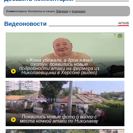
Комментарии доступны в наших
Telegram
и
instagram
.
Видеоновости
АРХИВ
«Жена убежала, а дрон начал
охоту»: появились новые
подробности атаки на фермера из
Николаевщины в Херсоне (видео)
Появились новые фото и видео с
места ночной атаки по Николаеву