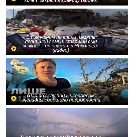
хочет закрыть границу (видео)
В Радушном почтили память
погибшей семьи: старший сын
выжил — он служит в Николаеве
(видео)
Удар по селу под Николаевом:
очевидцы сообщили подробности
Появились первые фото атаки на