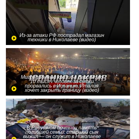
Из-за атаки РФ пострадал магазин
техники в Николаеве (видео)
Миграционный кризис в Европе: до
10 тысяч человек за сутки
прорвались в Испанию, Италия
хочет закрыть границу (видео)
В Радушном почтили память
погибшей семьи: старший сын
выжил — он служит в Николаеве