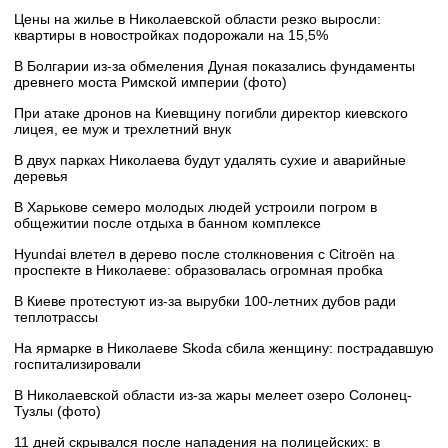
Цены на жилье в Николаевской области резко выросли:
квартиры в новостройках подорожали на 15,5%
В Болгарии из-за обмеления Дуная показались фундаменты
древнего моста Римской империи (фото)
При атаке дронов на Киевщину погибли директор киевского
лицея, ее муж и трехлетний внук
В двух парках Николаева будут удалять сухие и аварийные
деревья
В Харькове семеро молодых людей устроили погром в
общежитии после отдыха в банном комплексе
Hyundai влетел в дерево после столкновения с Citroën на
проспекте в Николаеве: образовалась огромная пробка
В Киеве протестуют из-за вырубки 100-летних дубов ради
теплотрассы
На ярмарке в Николаеве Skoda сбила женщину: пострадавшую
госпитализировали
В Николаевской области из-за жары мелеет озеро Солонец-
Тузлы (фото)
11 дней скрывался после нападения на полицейских: в