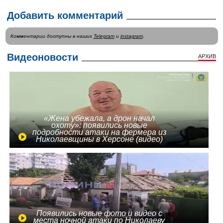
Добавить комментарий
Комментарии доступны в наших
Telegram
и
instagram
.
Видеоновости
АРХИВ
«Жена убежала, а дрон начал
охоту»: появились новые
подробности атаки на фермера из
Николаевщины в Херсоне (видео)
Появились новые фото и видео с
места ночной атаки по Николаеву