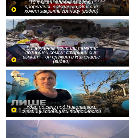
10 тысяч человек за сутки
прорвались в Испанию, Италия
хочет закрыть границу (видео)
В Радушном почтили память
погибшей семьи: старший сын
выжил — он служит в Николаеве
(видео)
Удар по селу под Николаевом:
очевидцы сообщили подробности