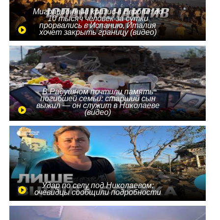
Миграционный кризис в Европе: до
10 тысяч человек за сутки
прорвались в Испанию, Италия
хочет закрыть границу (видео)
В Радушном почтили память
погибшей семьи: старший сын
выжил — он служит в Николаеве
(видео)
Удар по селу под Николаевом:
очевидцы сообщили подробности