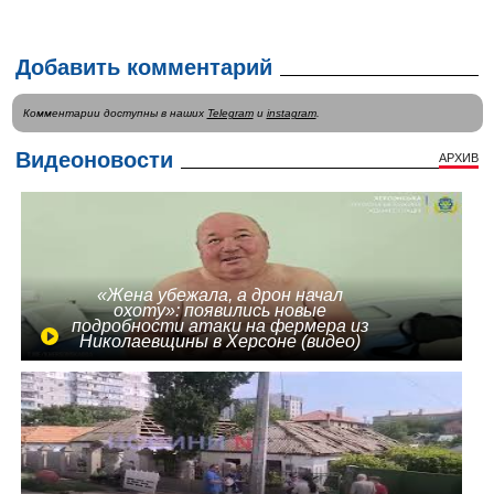
Добавить комментарий
Комментарии доступны в наших
Telegram
и
instagram
.
Видеоновости
АРХИВ
«Жена убежала, а дрон начал
охоту»: появились новые
подробности атаки на фермера из
Николаевщины в Херсоне (видео)