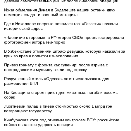
девочка самостоятельно дышит после 8-часовой операции
Из-за обмеления Дуная в Будапеште нашли останки двух
немецких солдат и военный мотоцикл
Где в Николаеве впервые появился газ: «Газсети» назвали
исторический адрес
«Чаепитие с героем»: в РФ «героя СВО» проиллюстрировали
фотографией актора гей-порно
В Узбекистане отменили штраф девушке, которую наказали за
крик во время попытки изнасилования
Привез гранату с фронта как сувенир: после взрыва с
пострадавшими мужчину взяли под стражу
Разрушенный отель «Одесса» хотят использовать для
размещения ВПЛ
На Киевщине сгорел приют для животных: погибли восемь
собак
Жовтневий палац в Киеве стоимостью около 1 млрд грн
возвращают государству
Кинбурнская коса под огневым контролем ВСУ: российские
войска пытаются удержать позиции