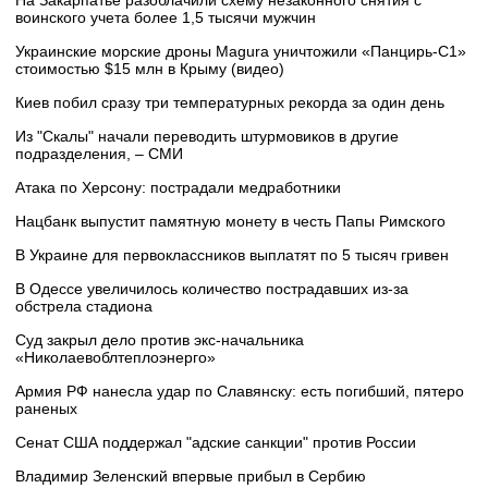
На Закарпатье разоблачили схему незаконного снятия с
воинского учета более 1,5 тысячи мужчин
Украинские морские дроны Magura уничтожили «Панцирь-С1»
стоимостью $15 млн в Крыму (видео)
Киев побил сразу три температурных рекорда за один день
Из "Скалы" начали переводить штурмовиков в другие
подразделения, – СМИ
Атака по Херсону: пострадали медработники
Нацбанк выпустит памятную монету в честь Папы Римского
В Украине для первоклассников выплатят по 5 тысяч гривен
В Одессе увеличилось количество пострадавших из-за
обстрела стадиона
Суд закрыл дело против экс-начальника
«Николаевоблтеплоэнерго»
Армия РФ нанесла удар по Славянску: есть погибший, пятеро
раненых
Сенат США поддержал "адские санкции" против России
Владимир Зеленский впервые прибыл в Сербию