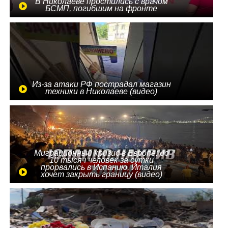
В Николаеве простились с врачом
БСМП, погибшим на фронте
Из-за атаки РФ пострадал магазин
техники в Николаеве (видео)
Миграционный кризис в Европе: до
10 тысяч человек за сутки
прорвались в Испанию, Италия
хочет закрыть границу (видео)