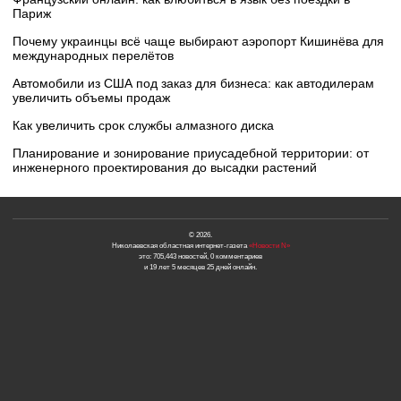
Париж
Почему украинцы всё чаще выбирают аэропорт Кишинёва для
международных перелётов
Автомобили из США под заказ для бизнеса: как автодилерам
увеличить объемы продаж
Как увеличить срок службы алмазного диска
Планирование и зонирование приусадебной территории: от
инженерного проектирования до высадки растений
© 2026.
Николаевская областная интернет-газета
«Новости N»
это: 705,443 новостей, 0 комментариев
и 19 лет 5 месяцев 25 дней онлайн.