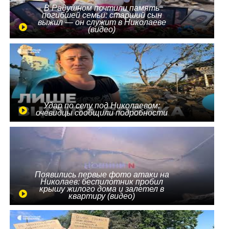
В Радушном почтили память
погибшей семьи: старший сын
выжил — он служит в Николаеве
(видео)
Удар по селу под Николаевом:
очевидцы сообщили подробности
Появились первые фото атаки на
Николаев: беспилотник пробил
крышу жилого дома и залетел в
квартиру (видео)