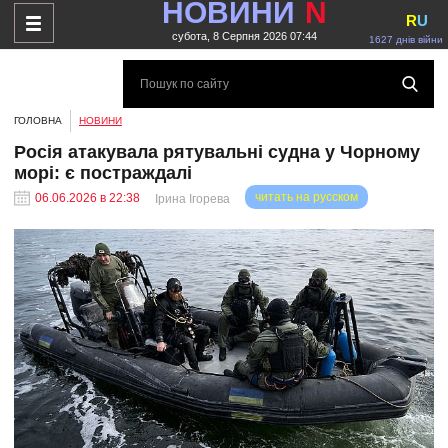
НОВИНИ
N
R
U
субота, 8 Серпня 2026 07:44
1627 днів війни
ГОЛОВНА
НОВИНИ
Росія атакувала рятувальні судна у Чорному
морі: є постраждалі
читать на русском
06.06.2026 в 22:38
Ірина Ігорева