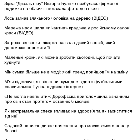
Зірка "Дизель шоу" Вікторія Булітко позбулась фірмової
родимки на обличчі і показала фото до і після
Лось загнав зляканого чоловіка на дерево (ВІДЕО)
Мережа насмішила «пікантна» крадіжка у російському салоні
краси (ВІДЕО)
Загроза від спеки: лікарка назвала дієвий спосіб, який
допоможе пережити її
Маленькі кроки, які можна зробити сьогодні, щоб почати
худнути
Мінісумки більше не в моді: який тренд прийшов їм на зміну
М'яч відскакує, як від стіни: кумедне відео з футбольними
«навичками» Путіна підриває інтернет
«Не могла навіть йти»: Дорофєєва приголомшила зізнанням
про свій стан протягом останніх 6 місяців
Як екстремальна спека впливає на здоров’я та як захиститися
від неї
Садовий написав дивне пояснення про московського попа у
Львові