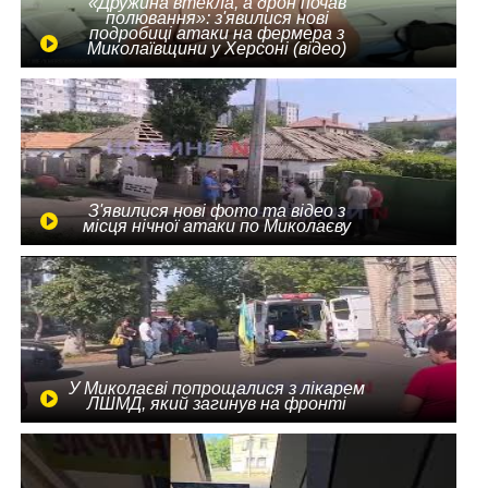
«Дружина втекла, а дрон почав
полювання»: з'явилися нові
подробиці атаки на фермера з
Миколаївщини у Херсоні (відео)
З'явилися нові фото та відео з
місця нічної атаки по Миколаєву
У Миколаєві попрощалися з лікарем
ЛШМД, який загинув на фронті