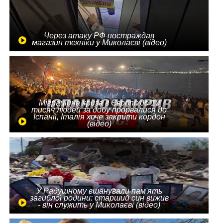
Через атаку РФ постраждав
магазин техніки у Миколаєві (відео)
Міграційна криза в Європі: до 10
тисяч людей за добу прорвалися до
Іспанії, Італія хоче закрити кордон
(відео)
У Радушному вшанували пам'ять
загиблої родини: старший син вижив
- він служить у Миколаєві (відео)