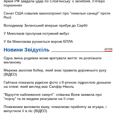
Армія РФ завдала удар по Слов'янську: є загиблий, п'ятеро
поранених
Сенат США схвалив законопроект про "пекельні санкції" проти
Росії
Володимир Зеленський вперше прибув до Сербії
У Миколаєві пролунав потужний вибух
У бік Миколаєва рухаються ворожі БПЛА
Новини Звідусіль
АРХІВ
Одна зміна родимки може врятувати життя: як розпізнати
меланому
Мережа захопив бобер, який знає правила дорожнього руху
(ВІДЕО)
Гайтана показала рідкісне фото з 9-річною підрослою донькою
на пляжі: який вигляд має Сапфір-Ніколь
"Відчуття наближення смерті": співачка Вояж заявила про
"порчу" та як медики реагували на її стан
Пожежники виловили кішку, помилково прийняту за ягуара, і
випустили її в ліс (ВІДЕО)