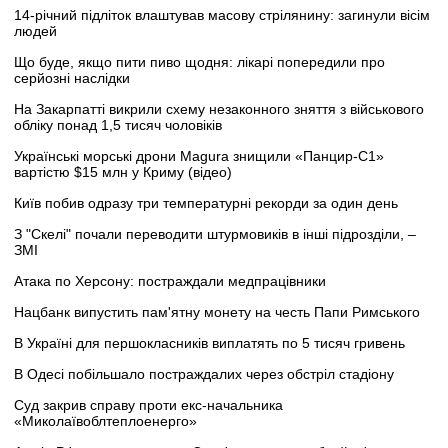
14-річний підліток влаштував масову стрілянину: загинули вісім
людей
Що буде, якщо пити пиво щодня: лікарі попередили про
серйозні наслідки
На Закарпатті викрили схему незаконного зняття з військового
обліку понад 1,5 тисяч чоловіків
Українські морські дрони Magura знищили «Панцир-С1»
вартістю $15 млн у Криму (відео)
Київ побив одразу три температурні рекорди за один день
З "Скелі" почали переводити штурмовиків в інші підрозділи, –
ЗМІ
Атака по Херсону: постраждали медпрацівники
Нацбанк випустить пам'ятну монету на честь Папи Римського
В Україні для першокласників виплатять по 5 тисяч гривень
В Одесі побільшало постраждалих через обстріл стадіону
Суд закрив справу проти екс-начальника
«Миколаївоблтеплоенерго»