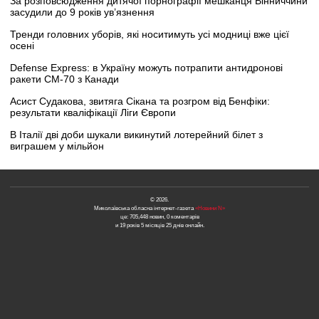
За розповсюдження дитячої порнографії мешканця Вінниччини
засудили до 9 років ув’язнення
Тренди головних уборів, які носитимуть усі модниці вже цієї
осені
Defense Express: в Україну можуть потрапити антидронові
ракети CM-70 з Канади
Асист Судакова, звитяга Сікана та розгром від Бенфіки:
результати кваліфікації Ліги Європи
В Італії дві доби шукали викинутий лотерейний білет з
виграшем у мільйон
© 2026.
Миколаївська обласна інтернет-газета
«Новини N»
це: 705,448 новин, 0 коментарів
и 19 років 5 місяців 25 днів онлайн.