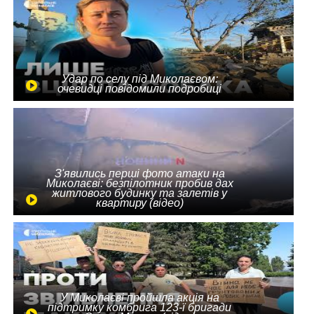
Удар по селу під Миколаєвом:
очевидці повідомили подробиці
З'явились перші фото атаки на
Миколаєві: безпілотник пробив дах
житлового будинку та залетів у
квартиру (відео)
У Миколаєві пройшла акція на
підтримку комбрига 123-ї бригади