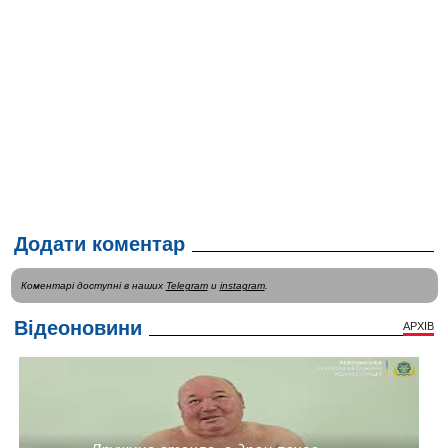
Додати коментар
Коментарі доступні в наших
Telegram
и
instagram
.
Відеоновини
АРХІВ