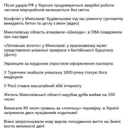
Після ударів РФ у Херсоні продовжуються аварійні роботи:
частина мікрорайонів залишається без світла
Конфлікт у Миколаєві: будівельники під час ремонту гуртожитку
викидають бетон та цеглу з вікон (відео)
Миколаївську область атакували «Шахеди»: в ОВА повідомили
про наслідки
«Литовське золото» у Миколаєві: у краєзнавчому музеї
представлено унікальні прикраси з балтійського бурштину
(фото)
Українцям за кордоном спростили оформлення паспорта
У Туреччині знайшли унікальну 1800-річну статую бога
медицини
У Росії стався масштабний збій інтернету
Житель Миколаївської області нарубав дубів майже на 150
тисяч
Вимагали 80 тисяч гривень за «лояльну» перевірку: в Україні
затримали двох працівників податкової
Вчені запропонували нову версію походження життя на Землі:
могло виникнути двічі