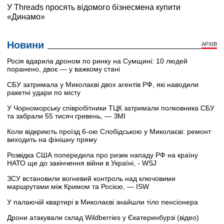
Новини
АРХІВ
Росія вдарила дроном по ринку на Сумщині: 10 людей
поранено, двоє — у важкому стані
СБУ затримала у Миколаєві двох агентів РФ, які наводили
ракетні удари по місту
У Чорноморську співробітники ТЦК затримали полковника СБУ
та забрали 55 тисяч гривень, — ЗМІ
Коли відкриють проїзд 6-ою Слобідською у Миколаєві: ремонт
виходить на фінішну пряму
Розвідка США попередила про ризик нападу РФ на країну
НАТО ще до закінчення війни в Україні, - WSJ
ЗСУ встановили вогневий контроль над ключовими
маршрутами між Кримом та Росією, — ISW
У палаючій квартирі в Миколаєві знайшли тіло пенсіонера
Дрони атакували склад Wildberries у Єкатеринбурзі (відео)