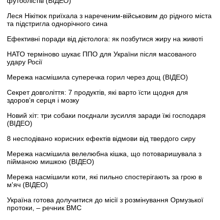
футболістів (ВІДЕО)
Леся Нікітюк приїхала з нареченим-військовим до рідного міста
та підстригла однорічного сина
Ефективні поради від дієтолога: як позбутися жиру на животі
НАТО терміново шукає ППО для України після масованого
удару Росії
Мережа насмішила суперечка горил через дощ (ВІДЕО)
Секрет довголіття: 7 продуктів, які варто їсти щодня для
здоров’я серця і мозку
Новий хіт: три собаки поєднали зусилля заради їжі господаря
(ВІДЕО)
8 несподівано корисних ефектів відмови від твердого сиру
Мережа насмішила велелюбна кішка, що потоваришувала з
пійманою мишкою (ВІДЕО)
Мережа насмішили коти, які пильно спостерігають за грою в
м'яч (ВІДЕО)
Україна готова долучитися до місії з розмінування Ормузької
протоки, – речник ВМС