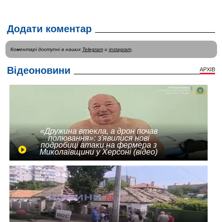
Додати коментар
Коментарі доступні в наших
Telegram
и
instagram
.
Відеоновини
АРХІВ
«Дружина втекла, а дрон почав
полювання»: з'явилися нові
подробиці атаки на фермера з
Миколаївщини у Херсоні (відео)