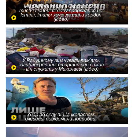
Міграційна криза в Європі: до 10
тисяч людей за добу прорвалися до
Іспанії, Італія хоче закрити кордон
(відео)
У Радушному вшанували пам'ять
загиблої родини: старший син вижив
- він служить у Миколаєві (відео)
Удар по селу під Миколаєвом:
очевидці повідомили подробиці