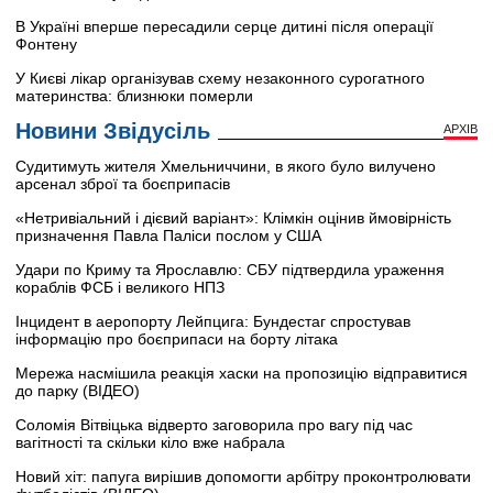
В Україні вперше пересадили серце дитині після операції
Фонтену
У Києві лікар організував схему незаконного сурогатного
материнства: близнюки померли
Новини Звідусіль
АРХІВ
Судитимуть жителя Хмельниччини, в якого було вилучено
арсенал зброї та боєприпасів
«Нетривіальний і дієвий варіант»: Клімкін оцінив ймовірність
призначення Павла Паліси послом у США
Удари по Криму та Ярославлю: СБУ підтвердила ураження
кораблів ФСБ і великого НПЗ
Інцидент в аеропорту Лейпцига: Бундестаг спростував
інформацію про боєприпаси на борту літака
Мережа насмішила реакція хаски на пропозицію відправитися
до парку (ВІДЕО)
Соломія Вітвіцька відверто заговорила про вагу під час
вагітності та скільки кіло вже набрала
Новий хіт: папуга вирішив допомогти арбітру проконтролювати