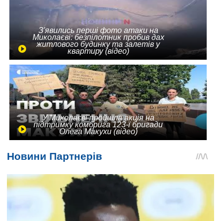
З'явились перші фото атаки на
Миколаєві: безпілотник пробив дах
житлового будинку та залетів у
квартиру (відео)
У Миколаєві пройшла акція на
підтримку комбрига 123-ї бригади
Олега Макухи (відео)