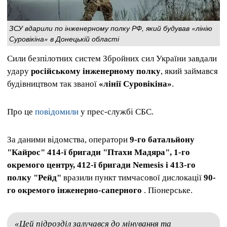
ЗСУ вдарили по інженерному полку РФ, який будував «лінію
Суровікіна» в Донецькій області
Сили безпілотних систем Збройних сил України завдали
удару
російському інженерному полку
, який займався
будівництвом так званої
«лінії Суровікіна»
.
Про це
повідомили
у прес-службі СБС.
За даними відомства, оператори
9-го батальйону
"Кайрос" 414-ї бригади "Птахи Мадяра", 1-го
окремого центру, 412-ї бригади Nemesis і 413-го
полку "Рейд"
вразили пункт тимчасової дислокації
90-
го окремого інженерно-саперного
. Піонерське.
«Цей підрозділ залучався до мінування та