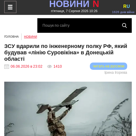
НОВИНИ
N
R
U
п'ятниця, 7 Серпня 2026 10:26
1626 днів війни
ГОЛОВНА
НОВИНИ
ЗСУ вдарили по інженерному полку РФ, який
будував «лінію Суровікіна» в Донецькій
області
читать на русском
06.06.2026 в 23:02
1410
Ірина Ігорева