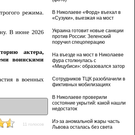
трогого режима.
В Николаеве «Форд» въехал в
«Сузуки», выезжая на мост
Украина готовит новые санкции
ину. В июне 2026
против России: Зеленский
поручил спецоперацию
торию актера,
На въезде на мост в Николаеве
семи воинскими
фура столкнулась с
«Мицубиси»: образовался затор
астия в военных
Сотрудников ТЦК разоблачили в
фиктивных мобилизациях
В Николаеве проверили
состояние укрытий: какой нашли
недостаток
Из-за аномальной жары часть
11 голосов
Львова осталась без света