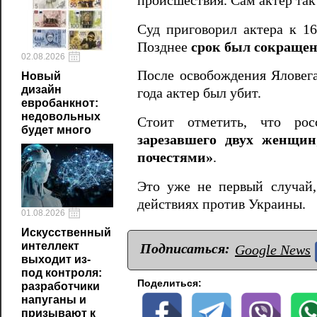
происшествия. Сам актер так
Суд приговорил актера к 1
Позднее
срок был сокращен 
02.08.2026
После освобождения Яловега
Новый
дизайн
года актер был убит.
евробанкнот:
недовольных
Стоит отметить, что р
будет много
зарезавшего двух женщин
почестями»
.
Это уже не первый случай,
действиях против Украины.
01.08.2026
Искусственный
интеллект
Подписаться:
Google News
выходит из-
под контроля:
Поделиться:
разработчики
напуганы и
призывают к