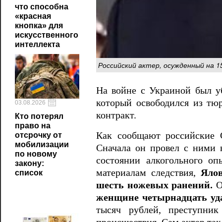
что способна
«красная
кнопка» для
искусственного
интеллекта
Российский актер, осужденный на 15
На войне с Украиной был у
который освободился из тю
03.08.2026
контракт.
Кто потерял
право на
Как сообщают российские
отсрочку от
мобилизации
Сначала он провел с ними в
по новому
состоянии алкогольного о
закону:
материалам следствия,
Ялов
список
шесть ножевых ранений.
Оп
женщине четырнадцать уд
тысяч рублей, преступник