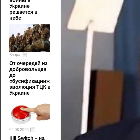
войны в
Украине
решается в
небе
Вчера
От очередей из
добровольцев
до
«бусификации»:
эволюция ТЦК в
Украине
04.08.2026
Кill Switch – на