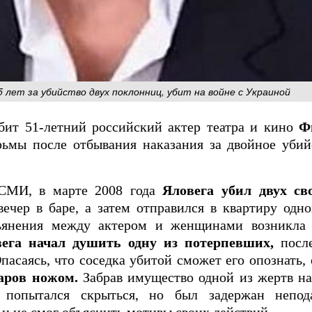
 лет за убийство двух поклонниц, убит на войне с Украиной
бит 51-летний российский актер театра и кино
Фи
рьмы после отбывания наказания за двойное убий
 СМИ, в марте 2008 года
Яловега убил двух с
ечер в баре, а затем отправился в квартиру одн
пьянения между актером и женщинами возникла 
ега начал душить одну из потерпевших,
посл
асаясь, что соседка убитой сможет его опознать,
аров ножом.
Забрав имущество одной из жертв на
 попытался скрыться, но был задержан непод