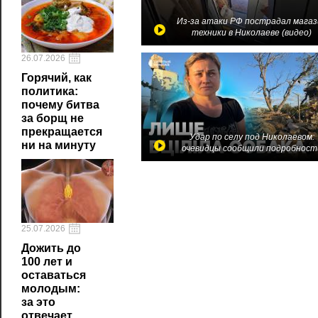
Из-за атаки РФ пострадал магаз
техники в Николаеве (видео)
26.07.2026
Горячий, как
политика:
почему битва
за борщ не
прекращается
Удар по селу под Николаевом:
ни на минуту
очевидцы сообщили подробност
25.07.2026
Дожить до
100 лет и
оставаться
молодым:
за это
отвечает