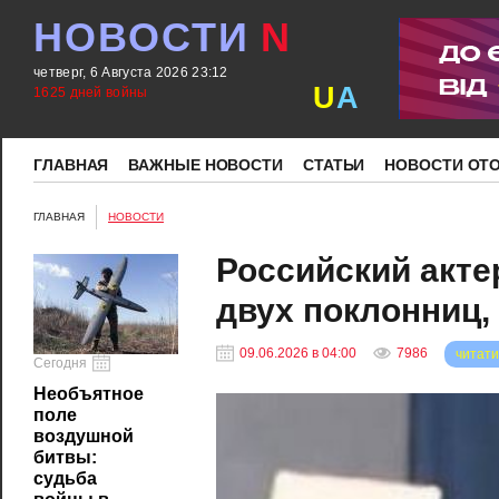
НОВОСТИ
N
четверг, 6 Августа 2026 23:12
U
A
1625 дней войны
ГЛАВНАЯ
ВАЖНЫЕ НОВОСТИ
СТАТЬИ
НОВОСТИ ОТ
ГЛАВНАЯ
НОВОСТИ
Российский акте
двух поклонниц,
09.06.2026 в 04:00
7986
читати
Сегодня
Необъятное
поле
воздушной
битвы:
судьба