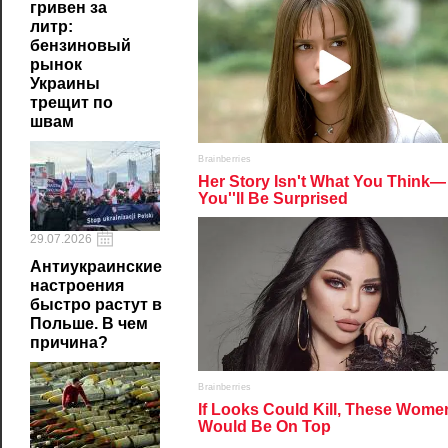
гривен за
литр:
бензиновый
рынок
Украины
трещит по
швам
29.07.2026
Антиукраинские
настроения
быстро растут в
Польше. В чем
причина?