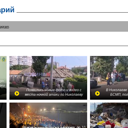
арий
tagram
.
у»:
аки
в
Появились новые фото и видео с
В Николаеве
места ночной атаки по Николаеву
БСМП, по
Миграционный кризис в Европе: до 10