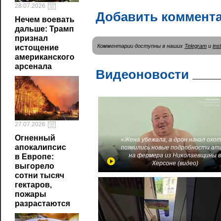
28.07.2026
Добавить коммент
Нечем воевать
дальше: Трамп
признал
Комментарии доступны в наших
Telegram
и
ins
истощение
американского
арсенала
Видеоновости
27.07.2026
Огненный
«Жена убежала, а дрон начал охот
апокалипсис
появились новые подробности ат
на фермера из Николаевщины 
в Европе:
Херсоне (видео)
выгорело
сотни тысяч
гектаров,
пожары
разрастаются