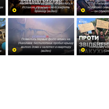
тысяч человек за сутки прорвались в
В Радушно
ин
Испанию, Италия хочет закрыть
погибшей семь
границу (видео)
— он служит
Появились первые фото атаки на
Николаев: беспилотник пробил крышу
В Николае
жилого дома и залетел в квартиру
поддержку ко
и
(видео)
Ол