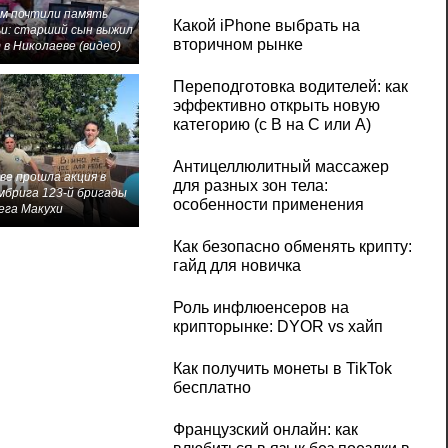
м почтили память
Какой iPhone выбрать на
и: старший сын выжил
вторичном рынке
 в Николаеве (видео)
Переподготовка водителей: как
эффективно открыть новую
категорию (с B на C или А)
Антицеллюлитный массажер
ве прошла акция в
для разных зон тела:
мбрига 123-й бригады
особенности применения
ега Макухи
Как безопасно обменять крипту:
гайд для новичка
Роль инфлюенсеров на
крипторынке: DYOR vs хайп
Как получить монеты в TikTok
бесплатно
Французский онлайн: как