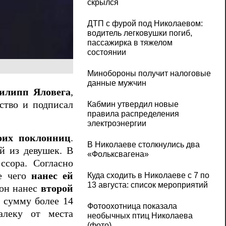
скрылся
ДТП с фурой под Николаевом:
водитель легковушки погиб,
пассажирка в тяжелом
состоянии
Минобороны получит налоговые
данные мужчин
липп Яловега
,
ство и подписал
Кабмин утвердил новые
правила распределения
электроэнергии
воих поклонниц
.
В Николаеве столкнулись два
ой из девушек. В
«Фольксвагена»
ссора. Согласно
е чего
нанес ей
Куда сходить в Николаеве с 7 по
13 августа: список мероприятий
 он нанес
второй
 сумму более 14
Фотоохотница показала
алеку от места
необычных птиц Николаева
(фото)