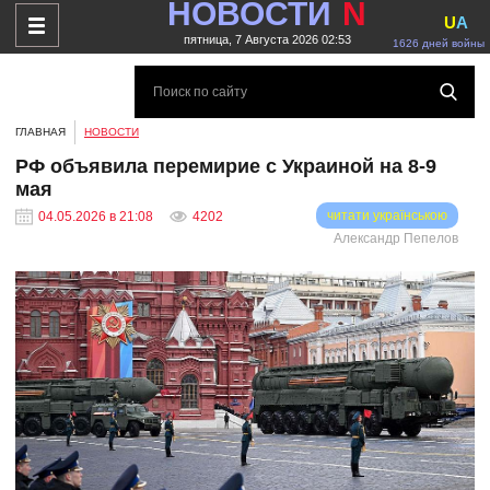
НОВОСТИ
N
U
A
пятница, 7 Августа 2026 02:53
1626 дней войны
ГЛАВНАЯ
НОВОСТИ
РФ объявила перемирие с Украиной на 8-9
мая
читати українською
04.05.2026 в 21:08
4202
Александр Пепелов