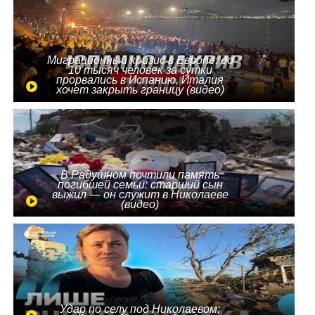
Миграционный кризис в Европе: до
10 тысяч человек за сутки
прорвались в Испанию, Италия
хочет закрыть границу (видео)
В Радушном почтили память
погибшей семьи: старший сын
выжил — он служит в Николаеве
(видео)
Удар по селу под Николаевом: