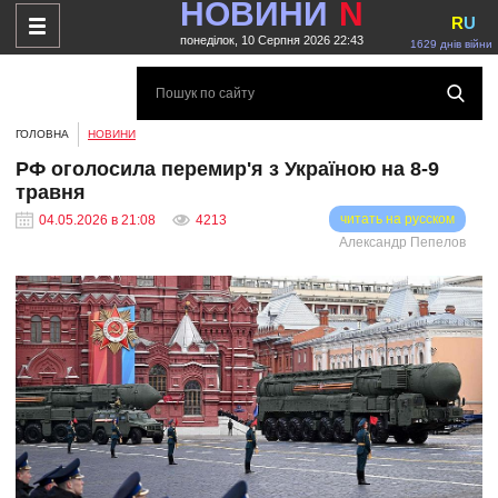
НОВИНИ
N
R
U
понеділок, 10 Серпня 2026 22:43
1629 днів війни
ГОЛОВНА
НОВИНИ
РФ оголосила перемир'я з Україною на 8-9
травня
читать на русском
04.05.2026 в 21:08
4213
Александр Пепелов