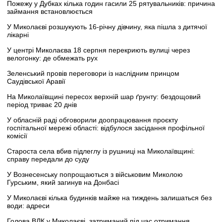
Пожежу у Дубках кілька годин гасили 25 рятувальників: причина
займання встановлюється
У Миколаєві розшукують 16-річну дівчину, яка пішла з дитячої
лікарні
У центрі Миколаєва 18 серпня перекриють вулиці через
велогонку: де обмежать рух
Зеленський провів переговори із наслідним принцом
Саудівської Аравії
На Миколаївщині пересох верхній шар ґрунту: бездощовий
період триває 20 днів
У обласній раді обговорили доопрацювання проєкту
госпітальної мережі області: відбулося засідання профільної
комісії
Староста села вбив підлеглу із рушниці на Миколаївщині:
справу передали до суду
У Вознесенську попрощаються з військовим Миколою
Гурським, який загинув на Донбасі
У Миколаєві кілька будинків майже на тиждень залишаться без
води: адреси
Голова ВЛК у Миколаєві, затриманий під час отримання