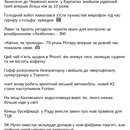
Занесено до Червоної книги: у Карпатах знайшли рідкісний
гриб вперше більш ніж за 10 років
Голодний койот намагався з'їсти пухнастий мікрофон під час
турніру з гольфу: кумедне
Ліван та Ізраїль узгодили перелік країн для контролю за
роззброєнням «Хезболли» - ЗМІ
«Квітне, як троянда»: 79-річна Ротару вперше за довгий час
показала свіже
Цей чай п'ють щодня в Японії: він знижує тиск, захищає судини
та не містить кофеїну
Гофф розгромила безпрапорну і вийшла до чвертьфіналу
супертурніру у Торонто
mart знову робить крихітний міський автомобіль: новий #2
стане наступником Fortwo
На місці Каховського водосховища виріс ліс, якого немає
більше ніде у світі
Кінець бусифікації: у Раду внесли закон про нові правила для
ТЦК
SK Hynix інвестує мільярди доларів у нові фабрики пам'яті, але
дефіцит чипів швидко не закінчиться