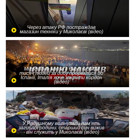
Через атаку РФ постраждав
магазин техніки у Миколаєві (відео)
Міграційна криза в Європі: до 10
тисяч людей за добу прорвалися до
Іспанії, Італія хоче закрити кордон
(відео)
У Радушному вшанували пам'ять
загиблої родини: старший син вижив
- він служить у Миколаєві (відео)