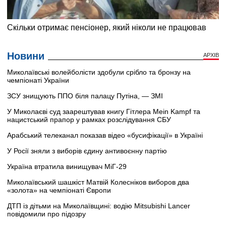
Новини
АРХІВ
Миколаївські волейболісти здобули срібло та бронзу на
чемпіонаті України
ЗСУ знищують ППО біля палацу Путіна, — ЗМІ
У Миколаєві суд заарештував книгу Гітлера Mein Kampf та
нацистський прапор у рамках розслідування СБУ
Арабський телеканал показав відео «бусифікації» в Україні
У Росії зняли з виборів єдину антивоєнну партію
Україна втратила винищувач МіГ-29
Миколаївський шашкіст Матвій Колесніков виборов два
«золота» на чемпіонаті Європи
ДТП із дітьми на Миколаївщині: водію Mitsubishi Lancer
повідомили про підозру