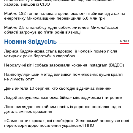
хабара, вийшов із СІЗО
Майже 192 тонни палива згоріли: екологічні збитки від атак на
енергетику Миколаївщини перевищили 6,8 млн грн
Майже 2,5 кг канабісу «для себе»: жителеві Миколаївської
області загрожує до п'яти років в'язниці
Новини Звідусіль
АРХІВ
Лариса Кадочникова стала вдовою: її чоловік помер після
чотирьох років боротьби з хворобою
Нерозлучні кіт і собака завоювали кохання Instagram (ВІДЕО)
Найпопулярніший метод виявився помилковим: вушні краплі
не лікують отит
День ангела 10 серпня: хто сьогодні відзначає іменини
Людей зворушила «запекла бійка» між ведмежам і тигреням
Ліжко виглядає неохайним навіть із дорогою постіллю: одна
деталь змінює враження
«Саме по тих кроках, які необхідні». Зеленський анонсував нові
переговори щодо посилення української ППО