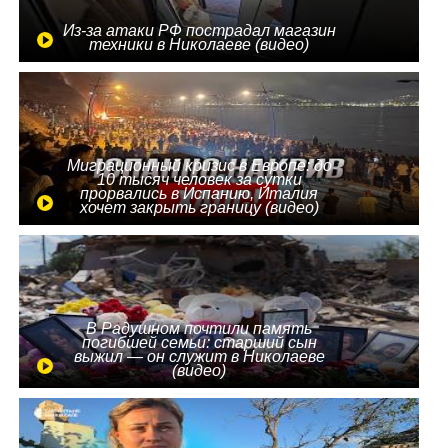
Из-за атаки РФ пострадал магазин
техники в Николаеве (видео)
Миграционный кризис в Европе: до
10 тысяч человек за сутки
прорвались в Испанию, Италия
хочет закрыть границу (видео)
В Радушном почтили память
погибшей семьи: старший сын
выжил — он служит в Николаеве
(видео)