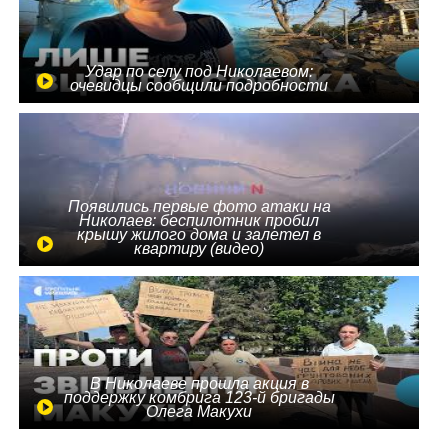
Удар по селу под Николаевом:
очевидцы сообщили подробности
Появились первые фото атаки на
Николаев: беспилотник пробил
крышу жилого дома и залетел в
квартиру (видео)
В Николаеве прошла акция в
поддержку комбрига 123-й бригады
Олега Макухи