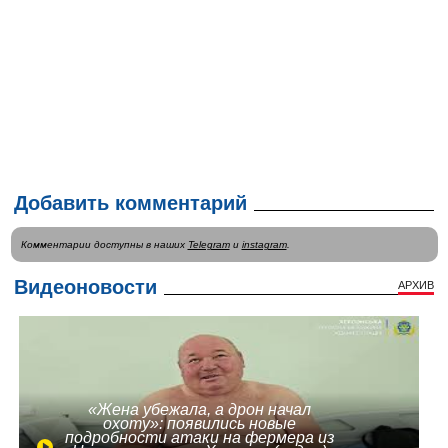
Добавить комментарий
Комментарии доступны в наших
Telegram
и
instagram
.
Видеоновости
АРХИВ
«Жена убежала, а дрон начал
охоту»: появились новые
подробности атаки на фермера из