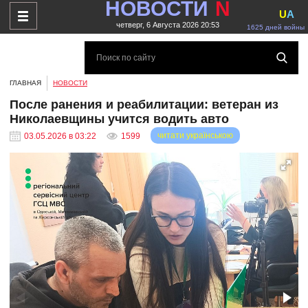
НОВОСТИ
N
U
A
четверг, 6 Августа 2026 20:53
1625 дней войны
ГЛАВНАЯ
НОВОСТИ
После ранения и реабилитации: ветеран из
Николаевщины учится водить авто
читати українською
03.05.2026 в 03:22
1599