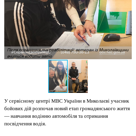
Після поранення та реабілітації: ветеран із Миколаївщини
вчиться водити авто
У сервісному центрі МВС України в Миколаєві учасник
бойових дій розпочав новий етап громадянського життя
— навчання водінню автомобіля та отримання
посвідчення водія.