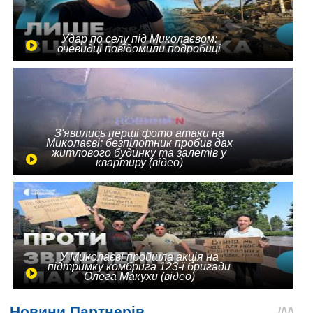
Удар по селу під Миколаєвом:
очевидці повідомили подробиці
З'явились перші фото атаки на
Миколаєві: безпілотник пробив дах
житлового будинку та залетів у
квартиру (відео)
У Миколаєві пройшла акція на
підтримку комбрига 123-ї бригади
Олега Макухи (відео)