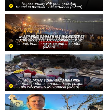
Через атаку РФ постраждав
магазин техніки у Миколаєві (відео)
Міграційна криза в Європі: до 10
тисяч людей за добу прорвалися до
Іспанії, Італія хоче закрити кордон
(відео)
У Радушному вшанували пам'ять
загиблої родини: старший син вижив
- він служить у Миколаєві (відео)