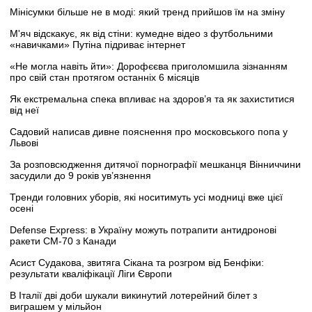
Мінісумки більше не в моді: який тренд прийшов їм на зміну
М'яч відскакує, як від стіни: кумедне відео з футбольними
«навичками» Путіна підриває інтернет
«Не могла навіть йти»: Дорофєєва приголомшила зізнанням
про свій стан протягом останніх 6 місяців
Як екстремальна спека впливає на здоров’я та як захиститися
від неї
Садовий написав дивне пояснення про московського попа у
Львові
За розповсюдження дитячої порнографії мешканця Вінниччини
засудили до 9 років ув’язнення
Тренди головних уборів, які носитимуть усі модниці вже цієї
осені
Defense Express: в Україну можуть потрапити антидронові
ракети CM-70 з Канади
Асист Судакова, звитяга Сікана та розгром від Бенфіки:
результати кваліфікації Ліги Європи
В Італії дві доби шукали викинутий лотерейний білет з
виграшем у мільйон