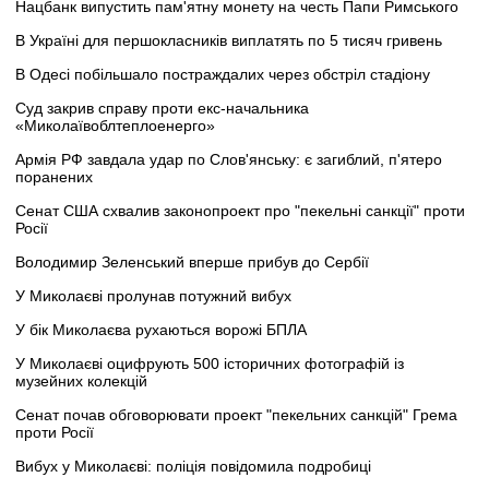
Нацбанк випустить пам'ятну монету на честь Папи Римського
В Україні для першокласників виплатять по 5 тисяч гривень
В Одесі побільшало постраждалих через обстріл стадіону
Суд закрив справу проти екс-начальника
«Миколаївоблтеплоенерго»
Армія РФ завдала удар по Слов'янську: є загиблий, п'ятеро
поранених
Сенат США схвалив законопроект про "пекельні санкції" проти
Росії
Володимир Зеленський вперше прибув до Сербії
У Миколаєві пролунав потужний вибух
У бік Миколаєва рухаються ворожі БПЛА
У Миколаєві оцифрують 500 історичних фотографій із
музейних колекцій
Сенат почав обговорювати проект "пекельних санкцій" Грема
проти Росії
Вибух у Миколаєві: поліція повідомила подробиці