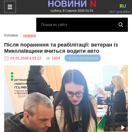
НОВИНИ
N
R
U
субота, 8 Серпня 2026 01:51
1627 днів війни
ГОЛОВНА
НОВИНИ
Після поранення та реабілітації: ветеран із
Миколаївщини вчиться водити авто
читать на русском
03.05.2026 в 03:22
1604