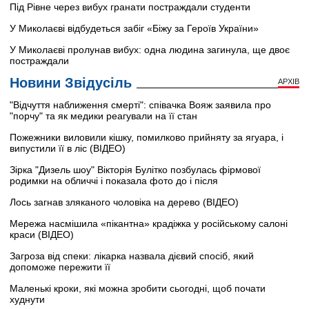
Під Рівне через вибух гранати постраждали студенти
У Миколаєві відбудеться забіг «Біжу за Героїв України»
У Миколаєві пролунав вибух: одна людина загинула, ще двоє
постраждали
Новини Звідусіль
АРХІВ
"Відчуття наближення смерті": співачка Вояж заявила про
"порчу" та як медики реагували на її стан
Пожежники виловили кішку, помилково прийняту за ягуара, і
випустили її в ліс (ВІДЕО)
Зірка "Дизель шоу" Вікторія Булітко позбулась фірмової
родимки на обличчі і показала фото до і після
Лось загнав зляканого чоловіка на дерево (ВІДЕО)
Мережа насмішила «пікантна» крадіжка у російському салоні
краси (ВІДЕО)
Загроза від спеки: лікарка назвала дієвий спосіб, який
допоможе пережити її
Маленькі кроки, які можна зробити сьогодні, щоб почати
худнути