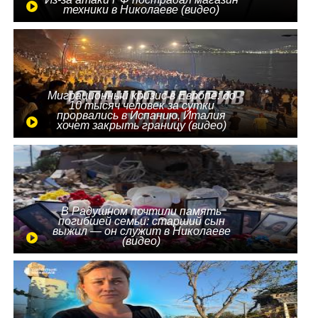
техники в Николаеве (видео)
Миграционный кризис в Европе: до
10 тысяч человек за сутки
прорвались в Испанию, Италия
хочет закрыть границу (видео)
В Радушном почтили память
погибшей семьи: старший сын
выжил — он служит в Николаеве
(видео)