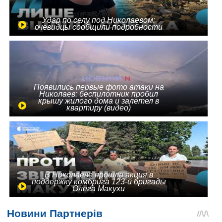
Удар по селу под Николаевом:
очевидцы сообщили подробности
Появились первые фото атаки на
Николаев: беспилотник пробил
крышу жилого дома и залетел в
квартиру (видео)
В Николаеве прошла акция в
поддержку комбрига 123-й бригады
Олега Макухи