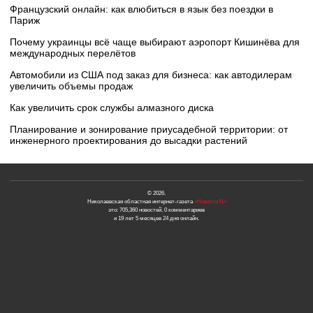
Французский онлайн: как влюбиться в язык без поездки в
Париж
Почему украинцы всё чаще выбирают аэропорт Кишинёва для
международных перелётов
Автомобили из США под заказ для бизнеса: как автодилерам
увеличить объемы продаж
Как увеличить срок службы алмазного диска
Планирование и зонирование приусадебной территории: от
инженерного проектирования до высадки растений
© 2026.
Николаевская областная интернет-газета
«Новости N»
это: 705,360 новостей, 0 комментариев
и 19 лет 5 месяцев 24 дня онлайн.