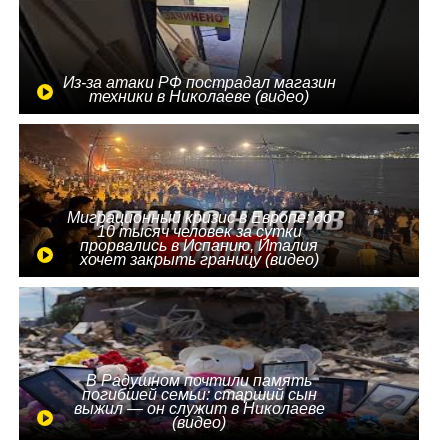
Из-за атаки РФ пострадал магазин
техники в Николаеве (видео)
Миграционный кризис в Европе: до
10 тысяч человек за сутки
прорвались в Испанию, Италия
хочет закрыть границу (видео)
В Радушном почтили память
погибшей семьи: старший сын
выжил — он служит в Николаеве
(видео)