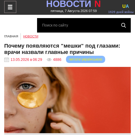
НОВОСТИ
N
U
A
пятница, 7 Августа 2026 07:59
1626 дней войны
ГЛАВНАЯ
НОВОСТИ
Почему появляются "мешки" под глазами:
врачи назвали главные причины
читати українською
13.05.2026 в 06:29
4886