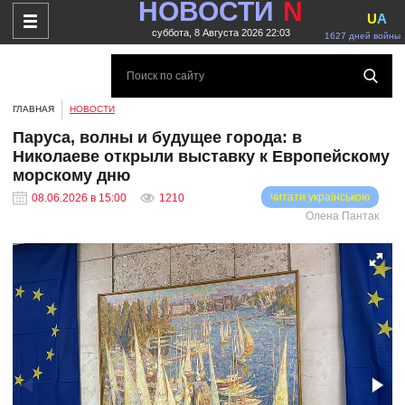
НОВОСТИ
N
U
A
суббота, 8 Августа 2026 22:03
1627 дней войны
ГЛАВНАЯ
НОВОСТИ
Паруса, волны и будущее города: в
Николаеве открыли выставку к Европейскому
морскому дню
читати українською
08.06.2026 в 15:00
1210
Олена Пантак