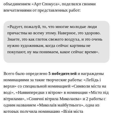
объединением «Арт Спокуса», поделился своими
впечатлениями от представленных работ:
«Радует, пожалуй, то, что многие молодые люди
причастны ко всему этому. Наверное, это здорово.
Знаете, это как глоток свежего воздуха, и это очень
нужно художникам, когда сейчас картины не
покупают, ну мы понимаем, какое сейчас время».
Всего было определено
5 победителей
и награждены
номинациями за такие творческие работы: «Лебідь і
верхи» со специальной номинацией
«Символи міста на
воді», «Наввипередки з вітром» в номинации «Місто під
вітрилами», «Сонячні вітрила Миколаєва» и 2 работы с
одним названием «Миколаїв майбутнього», одна из
которых получила номинацию «Візія міста