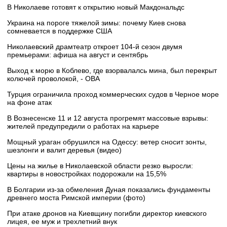
В Николаеве готовят к открытию новый Макдональдс
Украина на пороге тяжелой зимы: почему Киев снова
сомневается в поддержке США
Николаевский драмтеатр откроет 104-й сезон двумя
премьерами: афиша на август и сентябрь
Выход к морю в Коблево, где взорвалалсь мина, был перекрыт
колючей проволокой, - ОВА
Турция ограничила проход коммерческих судов в Черное море
на фоне атак
В Вознесенске 11 и 12 августа прогремят массовые взрывы:
жителей предупредили о работах на карьере
Мощный ураган обрушился на Одессу: ветер сносит зонты,
шезлонги и валит деревья (видео)
Цены на жилье в Николаевской области резко выросли:
квартиры в новостройках подорожали на 15,5%
В Болгарии из-за обмеления Дуная показались фундаменты
древнего моста Римской империи (фото)
При атаке дронов на Киевщину погибли директор киевского
лицея, ее муж и трехлетний внук