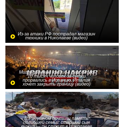
Из-за атаки РФ пострадал магазин
техники в Николаеве (видео)
Миграционный кризис в Европе: до
10 тысяч человек за сутки
прорвались в Испанию, Италия
хочет закрыть границу (видео)
В Радушном почтили память
погибшей семьи: старший сын
выжил — он служит в Николаеве