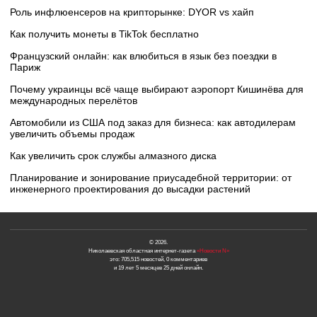
Роль инфлюенсеров на крипторынке: DYOR vs хайп
Как получить монеты в TikTok бесплатно
Французский онлайн: как влюбиться в язык без поездки в
Париж
Почему украинцы всё чаще выбирают аэропорт Кишинёва для
международных перелётов
Автомобили из США под заказ для бизнеса: как автодилерам
увеличить объемы продаж
Как увеличить срок службы алмазного диска
Планирование и зонирование приусадебной территории: от
инженерного проектирования до высадки растений
© 2026.
Николаевская областная интернет-газета
«Новости N»
это: 705,515 новостей, 0 комментариев
и 19 лет 5 месяцев 25 дней онлайн.