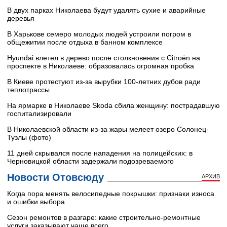
В двух парках Николаева будут удалять сухие и аварийные
деревья
В Харькове семеро молодых людей устроили погром в
общежитии после отдыха в банном комплексе
Hyundai влетел в дерево после столкновения с Citroën на
проспекте в Николаеве: образовалась огромная пробка
В Киеве протестуют из-за вырубки 100-летних дубов ради
теплотрассы
На ярмарке в Николаеве Skoda сбила женщину: пострадавшую
госпитализировали
В Николаевской области из-за жары мелеет озеро Солонец-
Тузлы (фото)
11 дней скрывался после нападения на полицейских: в
Черновицкой области задержали подозреваемого
Новости Отовсюду
АРХИВ
Когда пора менять велосипедные покрышки: признаки износа
и ошибки выбора
Сезон ремонтов в разгаре: какие строительно-ремонтные
услуги заказывают чаще всего