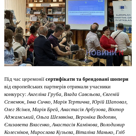
Під час церемонії
сертифікати та брендовані шопери
від європейських партнерів отримали учасники
конкурсу:
Ангеліна Груба, Влада Савєльєва, Євгеній
Семенюк, Інна Сичко, Марія Тертична, Юрій Шаповал,
Олег Ясінєв, Марія Брей, Анастасія Арбузова, Віктор
Аджамський, Ольга Шемякіна, Вероніка Водопян,
Єлизавета Власенко, Анастасія Камінова, Володимир
Колесніков, Мирослава Кузьєва, Віталіна Манько, Гліб