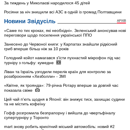
За тиждень у Миколаєві народилося 45 дітей
Росіяни за ніч знищили всі АЗС в одній із громад Полтавщини
Новини Звідусіль
АРХІВ
«Саме по тих кроках, які необхідні». Зеленський анонсував нові
переговори щодо посилення української ППО
Занесено до Червоної книги: у Карпатах знайшли рідкісний
гриб вперше більш ніж за 10 років
Голодний койот намагався з'їсти пухнастий мікрофон під час
турніру з гольфу: кумедне
Ліван та Ізраїль узгодили перелік країн для контролю за
роззброєнням «Хезболли» - ЗМІ
«Квітне, як троянда»: 79-річна Ротару вперше за довгий час
показала свіже
Цей чай п'ють щодня в Японії: він знижує тиск, захищає судини
та не містить кофеїну
Гофф розгромила безпрапорну і вийшла до чвертьфіналу
супертурніру у Торонто
mart знову робить крихітний міський автомобіль: новий #2