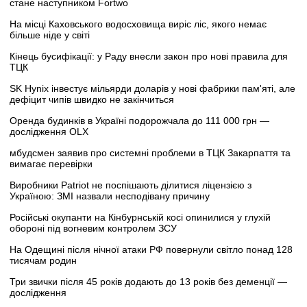
стане наступником Fortwo
На місці Каховського водосховища виріс ліс, якого немає
більше ніде у світі
Кінець бусифікації: у Раду внесли закон про нові правила для
ТЦК
SK Hynix інвестує мільярди доларів у нові фабрики пам'яті, але
дефіцит чипів швидко не закінчиться
Оренда будинків в Україні подорожчала до 111 000 грн —
дослідження OLX
мбудсмен заявив про системні проблеми в ТЦК Закарпаття та
вимагає перевірки
Виробники Patriot не поспішають ділитися ліцензією з
Україною: ЗМІ назвали несподівану причину
Російські окупанти на Кінбурнській косі опинилися у глухій
обороні під вогневим контролем ЗСУ
На Одещині після нічної атаки РФ повернули світло понад 128
тисячам родин
Три звички після 45 років додають до 13 років без деменції —
дослідження