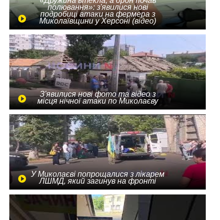
«Дружина втекла, а дрон почав
полювання»: з'явилися нові
подробиці атаки на фермера з
Миколаївщини у Херсоні (відео)
З'явилися нові фото та відео з
місця нічної атаки по Миколаєву
У Миколаєві попрощалися з лікарем
ЛШМД, який загинув на фронті