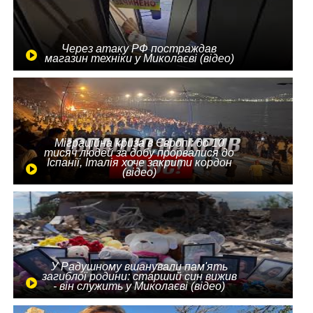
Через атаку РФ постраждав
магазин техніки у Миколаєві (відео)
Міграційна криза в Європі: до 10
тисяч людей за добу прорвалися до
Іспанії, Італія хоче закрити кордон
(відео)
У Радушному вшанували пам'ять
загиблої родини: старший син вижив
- він служить у Миколаєві (відео)