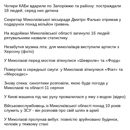
Чотири КАБи вдарили по Запоріжжю та району: постраждали
18 людей, серед них дитина
Секретар Миколаївської міськради Дмитро Фалько отримав у
подарунок понад мільйон гривень
На водоймах Миколаївської області загинуло 16 людей:
рятувальники назвали статистику
Незабутня музика літа: для миколаївців виступили артисти з
Херсону (фото)
У Миколаєві перед мостом зіткнулися «Шевроле» та «Форд»
Повертав із середньої смуги: у Миколаєві зіткнулися «Фіат» та
«Мерседес»
Знову спека: синоптики розповіли, якою буде погода у
Миколаєві та області 11 серпня
У Києві машина під час руху провалилася у яму з водою (відео)
Військовослужбовець із Миколаївської області понад 10 років
служить у ЗСУ - він розповів про свій шлях в армії
У Миколаєві пролунав вибух: повністю зруйновано будинок,
чоловік у тяжкому стані