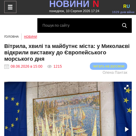
НОВИНИ
N
R
U
понеділок, 10 Серпня 2026 17:24
1629 днів війни
ГОЛОВНА
НОВИНИ
Вітрила, хвилі та майбутнє міста: у Миколаєві
відкрили виставку до Європейського
морського дня
читать на русском
08.06.2026 в 15:00
1215
Олена Пантак