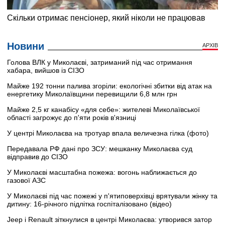
Новини
АРХІВ
Голова ВЛК у Миколаєві, затриманий під час отримання
хабара, вийшов із СІЗО
Майже 192 тонни палива згоріли: екологічні збитки від атак на
енергетику Миколаївщини перевищили 6,8 млн грн
Майже 2,5 кг канабісу «для себе»: жителеві Миколаївської
області загрожує до п'яти років в'язниці
У центрі Миколаєва на тротуар впала величезна гілка (фото)
Передавала РФ дані про ЗСУ: мешканку Миколаєва суд
відправив до СІЗО
У Миколаєві масштабна пожежа: вогонь наближається до
газової АЗС
У Миколаєві під час пожежі у п'ятиповерхівці врятували жінку та
дитину: 16-річного підлітка госпіталізовано (відео)
Jeep і Renault зіткнулися в центрі Миколаєва: утворився затор