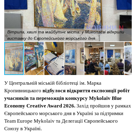
Вітрила, хвилі та майбутнє міста: у Миколаєві відкрили
виставку до Європейського морського дня
У Центральній міській бібліотеці ім. Марка
Кропивницького
відбулося відкриття експозиції робіт
учасників та переможців конкурсу Mykolaiv Blue
Economy Creative Award 2026.
Захід пройшов у рамках
Європейського морського дня в Україні за підтримки
Team Europe Mykolaiv та Делегації Європейського
Союзу в Україні.