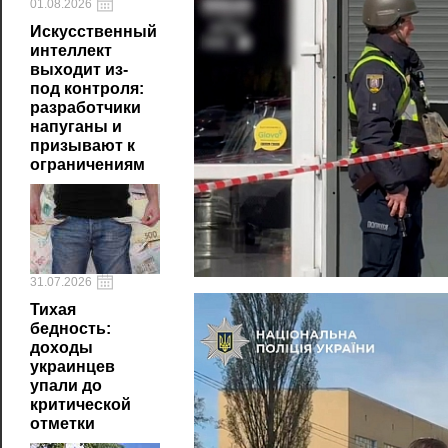
01.08.2026
Искусственный
интеллект
выходит из-
под контроля:
разработчики
напуганы и
призывают к
ограничениям
31.07.2026
Тихая
бедность:
доходы
украинцев
упали до
критической
отметки