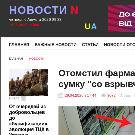
НОВОСТИ
N
четверг, 6 Августа 2026 09:33
U
A
1625 дней войны
ГЛАВНАЯ
ВАЖНЫЕ НОВОСТИ
СТАТЬИ
НОВОСТИ ОТ
ГЛАВНАЯ
НОВОСТИ
Отомстил фармац
сумку "со взрывча
29.04.2026 в 17:44
3072
Анастасі
Вчера
От очередей из
добровольцев
до
«бусификации»:
эволюция ТЦК в