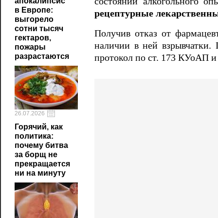
состоянии алкогольного оп
апокалипсис
в Европе:
рецептурные лекарственны
выгорело
сотни тысяч
Получив отказ от фармацев
гектаров,
наличии в ней взрывчатки.
пожары
разрастаются
протокол по ст. 173 КУоАП и
26.07.2026
Горячий, как
политика:
почему битва
за борщ не
прекращается
ни на минуту