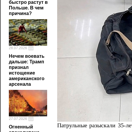
быстро растут в
Польше. В чем
причина?
28.07.2026
Нечем воевать
дальше: Трамп
признал
истощение
американского
арсенала
27.07.2026
Патрульные разыскали 35-ле
Огненный