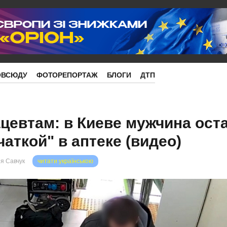
ОВСЮДУ
ФОТОРЕПОРТАЖ
БЛОГИ
ДТП
евтам: в Киеве мужчина ост
ткой" в ​​аптеке (видео)
я Савчук
читати українською