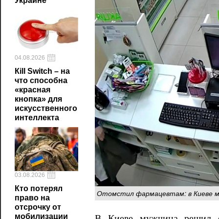
Украине
04.08.2026
Кill Switch – на
что способна
«красная
кнопка» для
искусственного
интеллекта
03.08.2026
Кто потерял
Отомстил фармацевтам: в Киеве муж
право на
отсрочку от
мобилизации
В Киеве мужчина решил о