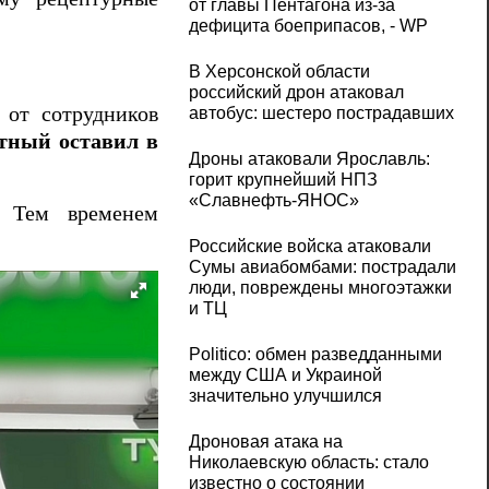
от главы Пентагона из-за
дефицита боеприпасов, - WP
В Херсонской области
российский дрон атаковал
 от сотрудников
автобус: шестеро пострадавших
тный оставил в
Дроны атаковали Ярославль:
горит крупнейший НПЗ
«Славнефть‑ЯНОС»
. Тем временем
Российские войска атаковали
Сумы авиабомбами: пострадали
люди, повреждены многоэтажки
и ТЦ
Politico: обмен разведданными
между США и Украиной
значительно улучшился
Дроновая атака на
Николаевскую область: стало
известно о состоянии