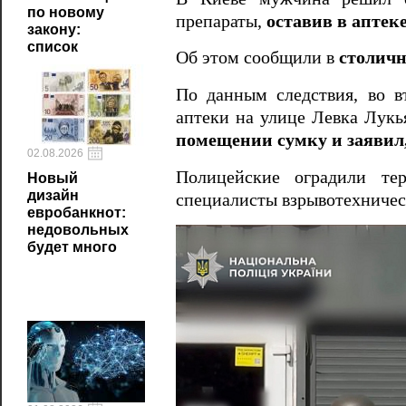
по новому
препараты,
оставив в аптек
закону:
список
Об этом сообщили в
столичн
По данным следствия, во в
аптеки на улице Левка Лукь
помещении сумку и заявил,
02.08.2026
Полицейские оградили те
Новый
дизайн
специалисты взрывотехничес
евробанкнот:
недовольных
будет много