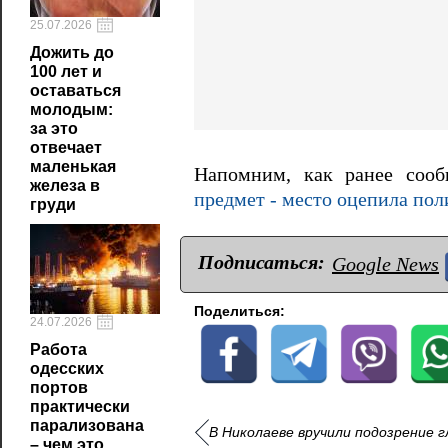
25.07.2026
Дожить до
100 лет и
оставаться
молодым:
за это
отвечает
маленькая
Напомним, как ранее соо
железа в
предмет - место оцепила пол
груди
Подписаться:
Google News
Поделиться:
24.07.2026
Работа
одесских
портов
практически
парализована
В Николаеве вручили подозрение г
– чем это