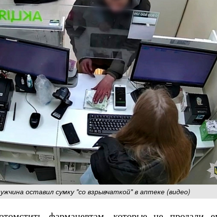
чина оставил сумку "со взрывчаткой" в ​​аптеке (видео)
томстить фармацевтам, которые не продали е