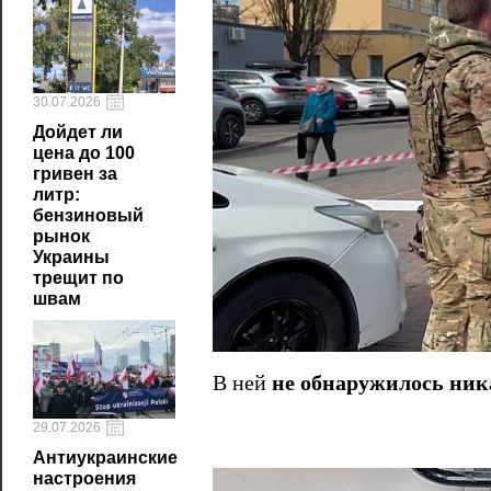
30.07.2026
Дойдет ли
цена до 100
гривен за
литр:
бензиновый
рынок
Украины
трещит по
швам
В ней
не обнаружилось ник
29.07.2026
Антиукраинские
настроения