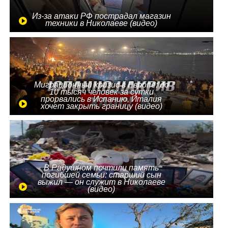
Из-за атаки РФ пострадал магазин
техники в Николаеве (видео)
Миграционный кризис в Европе: до
10 тысяч человек за сутки
прорвались в Испанию, Италия
хочет закрыть границу (видео)
В Радушном почтили память
погибшей семьи: старший сын
выжил — он служит в Николаеве
(видео)