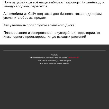
Почему украинцы всё чаще выбирают аэропорт Кишинёва для
международных перелётов
Автомобили из США под заказ для бизнеса: как автодилерам
увеличить объемы продаж
Как увеличить срок службы алмазного диска
Планирование и зонирование приусадебной территории: от
инженерного проектирования до высадки растений
© 2026.
Николаевская областная интернет-газета
«Новости N»
это: 705,360 новостей, 0 комментариев
и 19 лет 5 месяцев 24 дня онлайн.