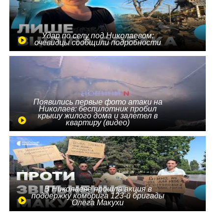
Удар по селу под Николаевом:
очевидцы сообщили подробности
Появились первые фото атаки на
Николаев: беспилотник пробил
крышу жилого дома и залетел в
квартиру (видео)
В Николаеве прошла акция в
поддержку комбрига 123-й бригады
Олега Макухи