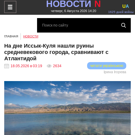
НОВОСТИ
N
U
A
четверг, 6 Августа 2026 14:20
1625 дней войны
ГЛАВНАЯ
НОВОСТИ
На дне Иссык-Куля нашли руины
средневекового города, сравнивают с
Атлантидой
читати українською
18.05.2026 в 03:19
2634
Ірина Ігорева