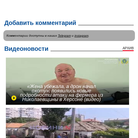
Добавить комментарий
Комментарии доступны в наших
Telegram
и
instagram
.
Видеоновости
АРХИВ
«Жена убежала, а дрон начал
охоту»: появились новые
подробности атаки на фермера из
Николаевщины в Херсоне (видео)