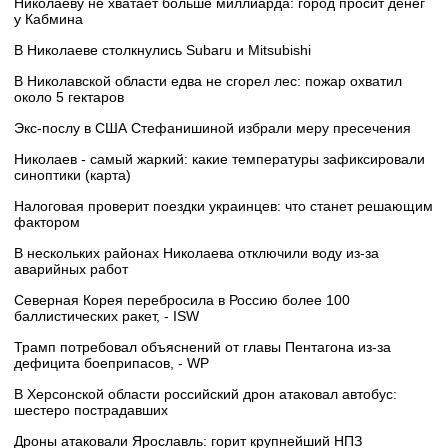
Николаеву не хватает больше миллиарда: город просит денег
у Кабмина
В Николаеве столкнулись Subaru и Mitsubishi
В Николавской области едва не сгорел лес: пожар охватил
около 5 гектаров
Экс-послу в США Стефанишиной избрали меру пресечения
Николаев - самый жаркий: какие температуры зафиксировали
синоптики (карта)
Налоговая проверит поездки украинцев: что станет решающим
фактором
В нескольких районах Николаева отключили воду из-за
аварийных работ
Северная Корея перебросила в Россию более 100
баллистических ракет, - ISW
Трамп потребовал объяснений от главы Пентагона из-за
дефицита боеприпасов, - WP
В Херсонской области российский дрон атаковал автобус:
шестеро пострадавших
Дроны атаковали Ярославль: горит крупнейший НПЗ