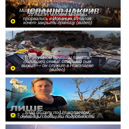
Миграционный кризис в Европе: до
10 тысяч человек за сутки
прорвались в Испанию, Италия
хочет закрыть границу (видео)
В Радушном почтили память
погибшей семьи: старший сын
выжил — он служит в Николаеве
(видео)
Удар по селу под Николаевом:
очевидцы сообщили подробности