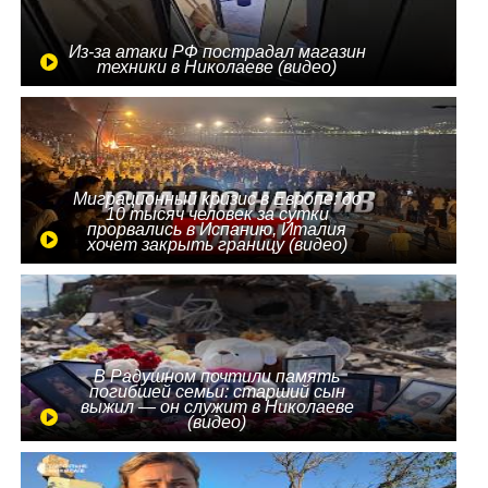
Из-за атаки РФ пострадал магазин
техники в Николаеве (видео)
Миграционный кризис в Европе: до
10 тысяч человек за сутки
прорвались в Испанию, Италия
хочет закрыть границу (видео)
В Радушном почтили память
погибшей семьи: старший сын
выжил — он служит в Николаеве
(видео)