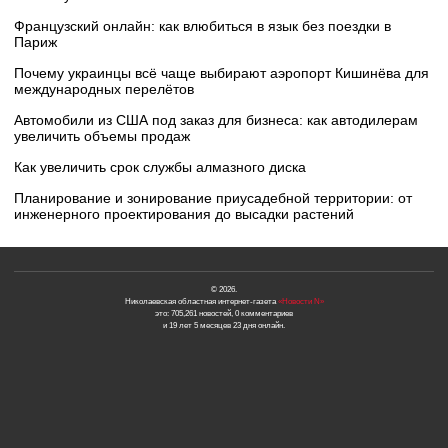
Французский онлайн: как влюбиться в язык без поездки в
Париж
Почему украинцы всё чаще выбирают аэропорт Кишинёва для
международных перелётов
Автомобили из США под заказ для бизнеса: как автодилерам
увеличить объемы продаж
Как увеличить срок службы алмазного диска
Планирование и зонирование приусадебной территории: от
инженерного проектирования до высадки растений
© 2026.
Николаевская областная интернет-газета
«Новости N»
это: 705,261 новостей, 0 комментариев
и 19 лет 5 месяцев 23 дня онлайн.