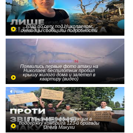
Удар по селу под Николаевом:
очевидцы сообщили подробности
Появились первые фото атаки на
Николаев: беспилотник пробил
крышу жилого дома и залетел в
квартиру (видео)
В Николаеве прошла акция в
поддержку комбрига 123-й бригады
Олега Макухи