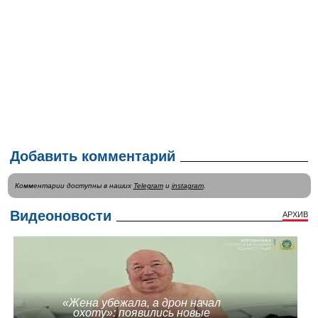
Добавить комментарий
Комментарии доступны в наших
Telegram
и
instagram
.
Видеоновости
АРХИВ
«Жена убежала, а дрон начал
охоту»: появились новые