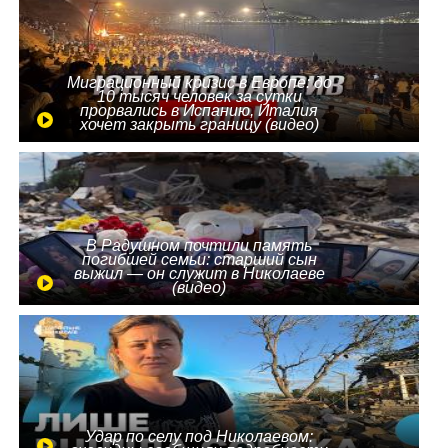
Миграционный кризис в Европе: до
10 тысяч человек за сутки
прорвались в Испанию, Италия
хочет закрыть границу (видео)
В Радушном почтили память
погибшей семьи: старший сын
выжил — он служит в Николаеве
(видео)
Удар по селу под Николаевом: