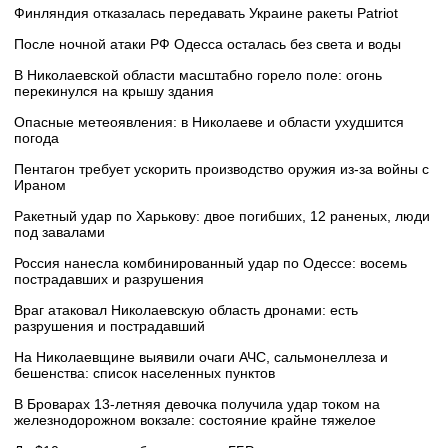
Финляндия отказалась передавать Украине ракеты Patriot
После ночной атаки РФ Одесса осталась без света и воды
В Николаевской области масштабно горело поле: огонь
перекинулся на крышу здания
Опасные метеоявления: в Николаеве и области ухудшится
погода
Пентагон требует ускорить производство оружия из-за войны с
Ираном
Ракетный удар по Харькову: двое погибших, 12 раненых, люди
под завалами
Россия нанесла комбинированный удар по Одессе: восемь
пострадавших и разрушения
Враг атаковал Николаевскую область дронами: есть
разрушения и пострадавший
На Николаевщине выявили очаги АЧС, сальмонеллеза и
бешенства: список населенных пунктов
В Броварах 13-летняя девочка получила удар током на
железнодорожном вокзале: состояние крайне тяжелое