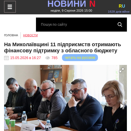
НОВИНИ
N
R
U
неділя, 9 Серпня 2026 15:00
1628 днів війни
ГОЛОВНА
НОВОСТИ
На Миколаївщині 11 підприємств отримають
фінансову підтримку з обласного бюджету
читать на русском
15.05.2026 в 16:27
785