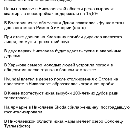
Цены на жилье в Николаевской области резко выросли:
квартиры в новостройках подорожали на 15,5%
В Болгарии из-за обмеления Дуная показались фундаменты
древнего моста Римской империи (фото)
При атаке дронов на Киевщину погибли директор киевского
лицея, ее муж и трехлетний внук
В двух парках Николаева будут удалять сухие и аварийные
деревья
В Харькове семеро молодых людей устроили погром в
общежитии после отдыха в банном комплексе
Hyundai влетел в дерево после столкновения с Citroën на
проспекте в Николаеве: образовалась огромная пробка
В Киеве протестуют из-за вырубки 100-летних дубов ради
теплотрассы
На ярмарке в Николаеве Skoda сбила женщину: пострадавшую
госпитализировали
В Николаевской области из-за жары мелеет озеро Солонец-
Тузлы (фото)