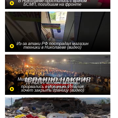
В Николаеве простились с врачом
БСМП, погибшим на фронте
Из-за атаки РФ пострадал магазин
техники в Николаеве (видео)
Миграционный кризис в Европе: до
10 тысяч человек за сутки
прорвались в Испанию, Италия
хочет закрыть границу (видео)