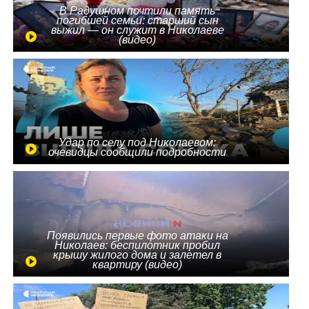
В Радушном почтили память
погибшей семьи: старший сын
выжил — он служит в Николаеве
(видео)
Удар по селу под Николаевом:
очевидцы сообщили подробности
Появились первые фото атаки на
Николаев: беспилотник пробил
крышу жилого дома и залетел в
квартиру (видео)