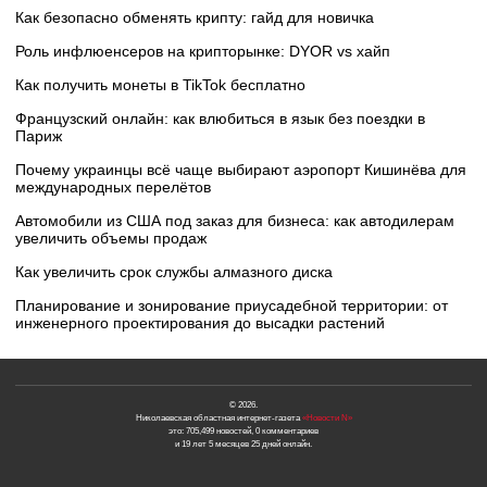
Как безопасно обменять крипту: гайд для новичка
Роль инфлюенсеров на крипторынке: DYOR vs хайп
Как получить монеты в TikTok бесплатно
Французский онлайн: как влюбиться в язык без поездки в
Париж
Почему украинцы всё чаще выбирают аэропорт Кишинёва для
международных перелётов
Автомобили из США под заказ для бизнеса: как автодилерам
увеличить объемы продаж
Как увеличить срок службы алмазного диска
Планирование и зонирование приусадебной территории: от
инженерного проектирования до высадки растений
© 2026.
Николаевская областная интернет-газета
«Новости N»
это: 705,499 новостей, 0 комментариев
и 19 лет 5 месяцев 25 дней онлайн.