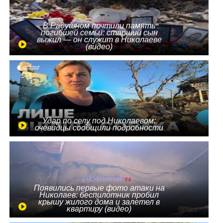
В Радушном почтили память
погибшей семьи: старший сын
выжил — он служит в Николаеве
(видео)
Удар по селу под Николаевом:
очевидцы сообщили подробности
Появились первые фото атаки на
Николаев: беспилотник пробил
крышу жилого дома и залетел в
квартиру (видео)