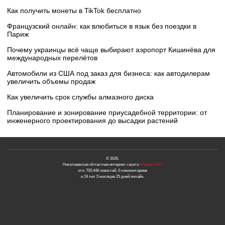
Как получить монеты в TikTok бесплатно
Французский онлайн: как влюбиться в язык без поездки в
Париж
Почему украинцы всё чаще выбирают аэропорт Кишинёва для
международных перелётов
Автомобили из США под заказ для бизнеса: как автодилерам
увеличить объемы продаж
Как увеличить срок службы алмазного диска
Планирование и зонирование приусадебной территории: от
инженерного проектирования до высадки растений
© 2026.
Николаевская областная интернет-газета
«Новости N»
это: 705,446 новостей, 0 комментариев
и 19 лет 5 месяцев 25 дней онлайн.