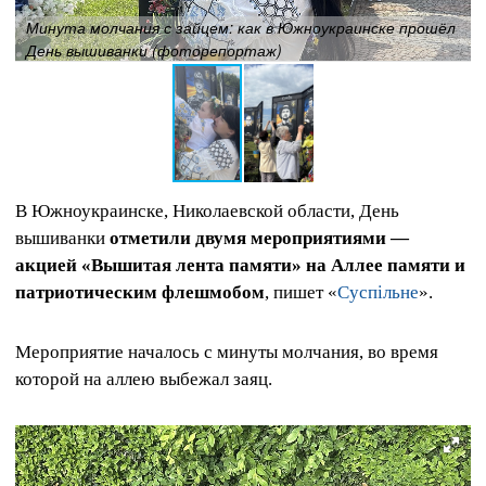
Минута молчания с зайцем: как в Южноукраинске прошёл
День вышиванки (фоторепортаж)
В Южноукраинске, Николаевской области, День
вышиванки
отметили двумя мероприятиями —
акцией «Вышитая лента памяти» на Аллее памяти и
патриотическим флешмобом
, пишет «
Суспільне
».
Мероприятие началось с минуты молчания, во время
которой на аллею выбежал заяц.