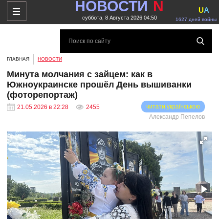
НОВОСТИ
N
U
A
суббота, 8 Августа 2026 04:50
1627 дней войны
ГЛАВНАЯ
НОВОСТИ
Минута молчания с зайцем: как в
Южноукраинске прошёл День вышиванки
(фоторепортаж)
читати українською
21.05.2026 в 22:28
2455
Александр Пепелов