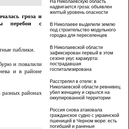
На Николаевскую область
надвигается гроза: объявлен
желтый уровень опасности
ачалась гроза и
ны перебои с
В Николаеве выделили землю
под строительство модульного
городка для переселенцев
В Николаевской области
стные паблики.
зафиксирован первый в этом
сезоне укус каракурта:
бурю и повалили
пострадавшая
госпитализирована
иева и в районе
Расстрелял в отеле: в
Николаевской области ревнивец
в разных районах
убил женщину и скрылся на
оккупированной территории
Россия снова атаковала
гражданское судно с украинской
пшеницей в Черном море: есть
погибший и раненые