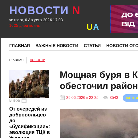
НОВОСТИ
N
четверг, 6 Августа 2026 17:03
U
A
1625 дней войны
ГЛАВНАЯ
ВАЖНЫЕ НОВОСТИ
СТАТЬИ
НОВОСТИ ОТ
ГЛАВНАЯ
НОВОСТИ
Мощная буря в К
обесточил райо
29.06.2026 в 22:25
3543
читати
Вчера
От очередей из
добровольцев
до
«бусификации»:
эволюция ТЦК в