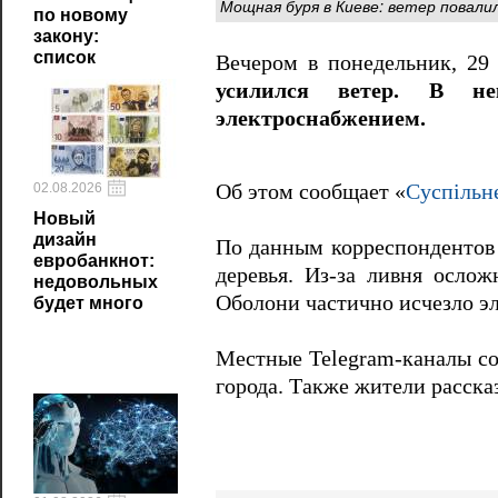
Мощная буря в Киеве: ветер повали
по новому
закону:
список
Вечером в понедельник, 29
усилился ветер. В не
электроснабжением.
02.08.2026
Об этом сообщает «
Суспільн
Новый
дизайн
По данным корреспондентов 
евробанкнот:
деревья. Из-за ливня осло
недовольных
Оболони частично исчезло э
будет много
Местные Telegram-каналы соо
города. Также жители расска