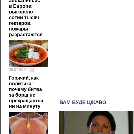
апокалипсис
в Европе:
выгорело
сотни тысяч
гектаров,
пожары
разрастаются
26.07.2026
Горячий, как
политика:
почему битва
за борщ не
прекращается
ни на минуту