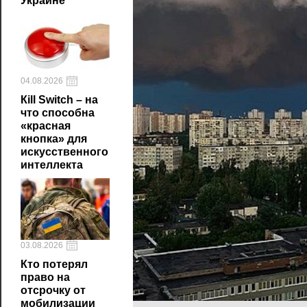
Украине
04.08.2026
Кill Switch – на
что способна
«красная
кнопка» для
искусственного
интеллекта
03.08.2026
Кто потерял
право на
отсрочку от
мобилизации