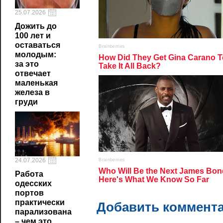
25.07.2026
Дожить до
100 лет и
оставаться
молодым:
за это
отвечает
маленькая
железа в
груди
24.07.2026
Работа
одесских
портов
практически
Добавить коммент
парализована
– чем это