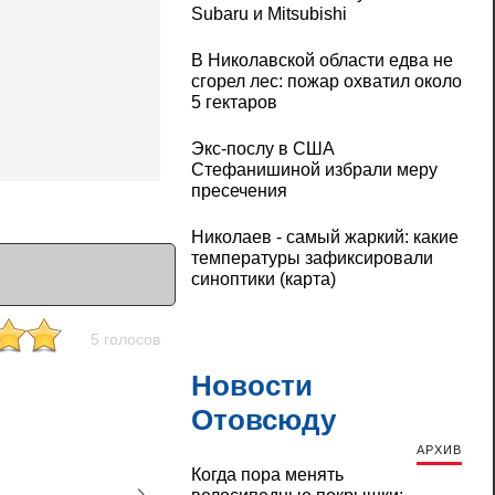
Subaru и Mitsubishi
В Николавской области едва не
сгорел лес: пожар охватил около
5 гектаров
Экс-послу в США
Стефанишиной избрали меру
пресечения
Николаев - самый жаркий: какие
температуры зафиксировали
синоптики (карта)
5 голосов
Новости
Отовсюду
АРХИВ
Когда пора менять