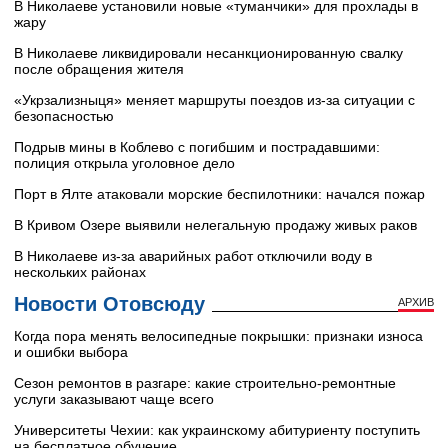
В Николаеве установили новые «туманчики» для прохлады в
жару
В Николаеве ликвидировали несанкционированную свалку
после обращения жителя
«Укрзализныця» меняет маршруты поездов из-за ситуации с
безопасностью
Подрыв мины в Коблево с погибшим и пострадавшими:
полиция открыла уголовное дело
Порт в Ялте атаковали морские беспилотники: начался пожар
В Кривом Озере выявили нелегальную продажу живых раков
В Николаеве из-за аварийных работ отключили воду в
нескольких районах
Новости Отовсюду
АРХИВ
Когда пора менять велосипедные покрышки: признаки износа
и ошибки выбора
Сезон ремонтов в разгаре: какие строительно-ремонтные
услуги заказывают чаще всего
Университеты Чехии: как украинскому абитуриенту поступить
на бесплатное обучение