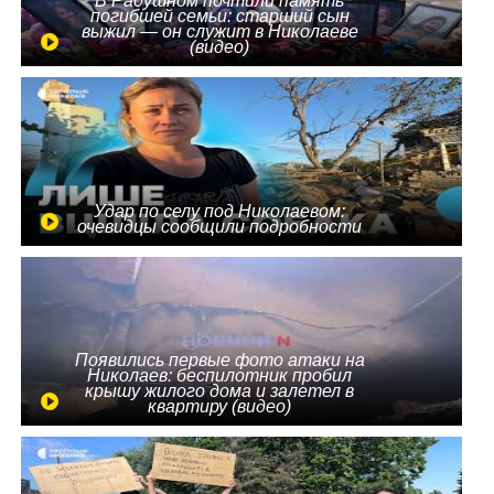
В Радушном почтили память
погибшей семьи: старший сын
выжил — он служит в Николаеве
(видео)
Удар по селу под Николаевом:
очевидцы сообщили подробности
Появились первые фото атаки на
Николаев: беспилотник пробил
крышу жилого дома и залетел в
квартиру (видео)