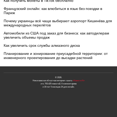
Как получить монеты в TikTok бесплатно
Французский онлайн: как влюбиться в язык без поездки в
Париж
Почему украинцы всё чаще выбирают аэропорт Кишинёва для
международных перелётов
Автомобили из США под заказ для бизнеса: как автодилерам
увеличить объемы продаж
Как увеличить срок службы алмазного диска
Планирование и зонирование приусадебной территории: от
инженерного проектирования до высадки растений
© 2026.
Николаевская областная интернет-газета
«Новости N»
это: 705,425 новостей, 0 комментариев
и 19 лет 5 месяцев 24 дня онлайн.