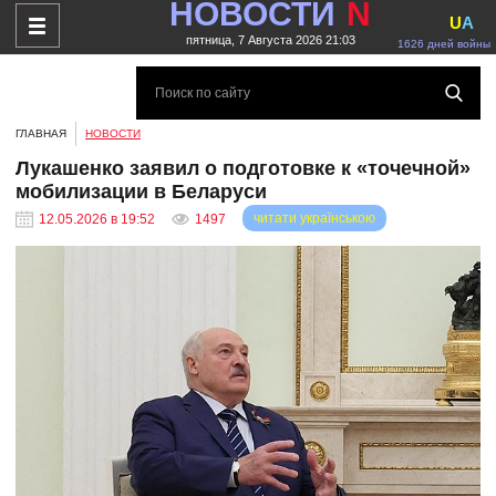
НОВОСТИ
N
U
A
пятница, 7 Августа 2026 21:03
1626 дней войны
ГЛАВНАЯ
НОВОСТИ
Лукашенко заявил о подготовке к «точечной»
мобилизации в Беларуси
читати українською
12.05.2026 в 19:52
1497