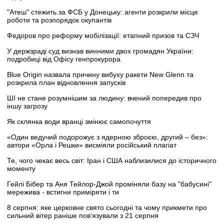
"Атеш" стежить за ФСБ у Донецьку: агенти розкрили місце
роботи та розпорядок окупантів
Федоров про реформу мобілізації: етапний призов та СЗЧ
У держзраді суд визнав винними двох громадян України:
подробиці від Офісу генпрокурора
Blue Origin назвала причину вибуху ракети New Glenn та
розкрила план відновлення запусків
ШІ не стане розумнішим за людину: вчений попередив про
іншу загрозу
Як склянка води вранці змінює самопочуття
«Один ведучий подорожує з ядерною зброєю, другий – без»:
автори «Орла і Решки» висміяли російський плагіат
Те, чого чекає весь світ: Іран і США наблизилися до історичного
моменту
Гейлі Бібер та Аня Тейлор-Джой проміняли базу на "бабусині"
мережива - встигни приміряти і ти
8 серпня: яке церковне свято сьогодні та чому прикмети про
сильний вітер раніше пов’язували з 21 серпня