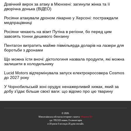
Довічний вирок за атаку в Мюнхені: загинули жінка та її
дворічна донька (ВІДЕО)
Росіяни атакували дроном лікарню у Херсоні: постраждали
медпрацівниці
Росіяни чекають на візит Путіна в регіони, бо перед цим
завозять тонни дешевого бензину
Пентагон витратить майже півмільярда доларів на лазери для
боротьби з дронами
Що можна їсти вночі: дієтологиня назвала продукти, які можна
залишити в холодильнику
Lucid Motors відтермінувала запуск електрокросовера Cosmos
до 2027 року
У Чорнобильській зоні орудує ненажерливий хижак, який за
добу з’їдає більше своєї ваги: що відомо про цю тварину
© 2026.
Миколаївська обласна інтернет-газета
«Новини N»
це: 705,515 новин, 0 коментарів
и 19 років 5 місяців 25 днів онлайн.