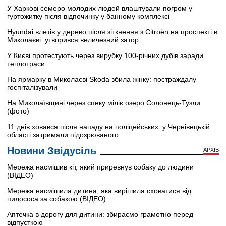
У Харкові семеро молодих людей влаштували погром у
гуртожитку після відпочинку у банному комплексі
Hyundai влетів у дерево після зіткнення з Citroën на проспекті в
Миколаєві: утворився величезний затор
У Києві протестують через вирубку 100-річних дубів заради
теплотраси
На ярмарку в Миколаєві Skoda збила жінку: постраждалу
госпіталізували
На Миколаївщині через спеку міліє озеро Солонець-Тузли
(фото)
11 днів ховався після нападу на поліцейських: у Чернівецькій
області затримали підозрюваного
Новини Звідусіль
АРХІВ
Мережа насмішив кіт, який приревнув собаку до людини
(ВІДЕО)
Мережа насмішила дитина, яка вирішила сховатися від
пилососа за собакою (ВІДЕО)
Аптечка в дорогу для дитини: збираємо грамотно перед
відпусткою