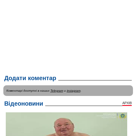
Додати коментар
Коментарі доступні в наших
Telegram
и
instagram
.
Відеоновини
АРХІВ