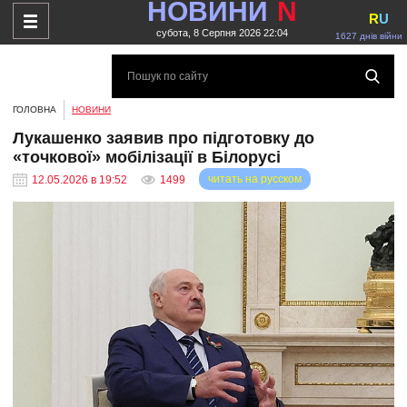
НОВИНИ
N
R
U
субота, 8 Серпня 2026 22:04
1627 днів війни
ГОЛОВНА
НОВИНИ
Лукашенко заявив про підготовку до
«точкової» мобілізації в Білорусі
читать на русском
12.05.2026 в 19:52
1499