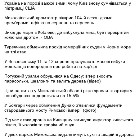
Україна на порозі важкої зими: чому Київ знову сумнівається у
підтримці США
Миколаївський драмтеатр відкриє 104-й сезон двома
прем'єрами: афіша на серпень та вересень
Вихід до моря в Коблево, де вибухнула міна, був перекритий
колючим дротом, - ОВА
Туреччина обмежила прохід комерційних суден у Чорне море
на тлі атак
У Вознесенську 11 та 12 серпня пролунають масові вибухи:
мешканців попередили про роботи на кар'єрі
Потужний ураган обрушився на Одесу: вітер зносить
парасольки, шезлонги та валить дерева (відео)
Ціни на житло у Миколаївській області різко зросли: квартири у
новобудовах подорожчали на 15,5%
У Болгарії через обмілення Дунаю з'явилися фундаменти
стародавнього мосту Римської імперії (фото)
Під час атаки дронів на Київщину загинули директор київського
ліцею, її чоловік та трирічний онук
У двох парках Миколаєва видалятимуть сухі та аварійні дерева