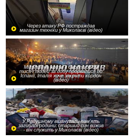
Через атаку РФ постраждав
магазин техніки у Миколаєві (відео)
Міграційна криза в Європі: до 10
тисяч людей за добу прорвалися до
Іспанії, Італія хоче закрити кордон
(відео)
У Радушному вшанували пам'ять
загиблої родини: старший син вижив
- він служить у Миколаєві (відео)