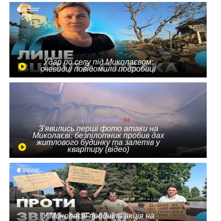
Удар по селу під Миколаєвом:
очевидці повідомили подробиці
З'явились перші фото атаки на
Миколаєві: безпілотник пробив дах
житлового будинку та залетів у
квартиру (відео)
У Миколаєві пройшла акція на