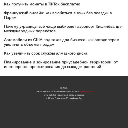
Как получить монеты в TikTok бесплатно
Французский онлайн: как влюбиться в язык без поездки в
Париж
Почему украинцы всё чаще выбирают аэропорт Кишинёва для
международных перелётов
Автомобили из США под заказ для бизнеса: как автодилерам
увеличить объемы продаж
Как увеличить срок службы алмазного диска
Планирование и зонирование приусадебной территории: от
инженерного проектирования до высадки растений
© 2026.
Николаевская областная интернет-газета
«Новости N»
это: 705,470 новостей, 0 комментариев
и 19 лет 5 месяцев 25 дней онлайн.