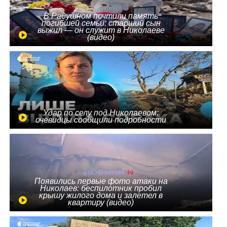
В Радушном почтили память
погибшей семьи: старший сын
выжил — он служит в Николаеве
(видео)
Удар по селу под Николаевом:
очевидцы сообщили подробности
Появились первые фото атаки на
Николаев: беспилотник пробил
крышу жилого дома и залетел в
квартиру (видео)