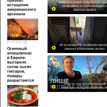
признал
появились новые подробности ат
истощение
на фермера из Николаевщины 
американского
Херсоне (видео)
арсенала
27.07.2026
Из-за атаки РФ пострадал магаз
Огненный
техники в Николаеве (видео)
апокалипсис
в Европе:
выгорело
сотни тысяч
гектаров,
пожары
разрастаются
Удар по селу под Николаевом:
очевидцы сообщили подробност