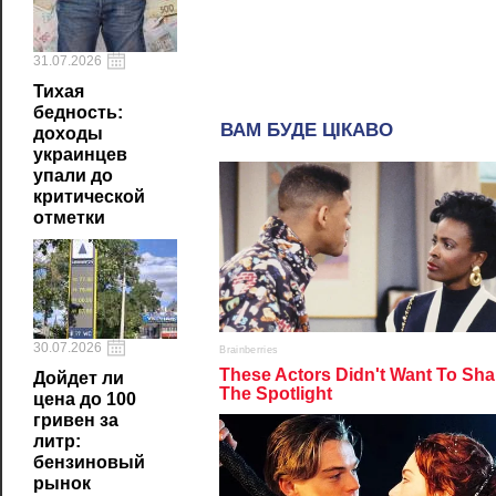
31.07.2026
Тихая
бедность:
доходы
украинцев
упали до
критической
отметки
30.07.2026
Дойдет ли
цена до 100
гривен за
литр:
бензиновый
рынок