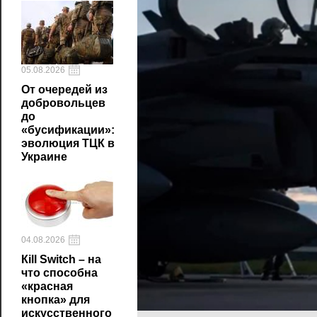
05.08.2026
От очередей из
добровольцев
до
«бусификации»:
эволюция ТЦК в
Украине
04.08.2026
Кill Switch – на
что способна
«красная
кнопка» для
искусственного