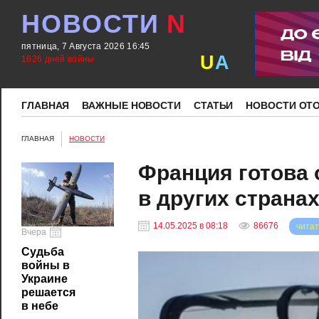
НОВОСТИ
N
пятница, 7 Августа 2026 16:45
U
A
1626 дней войны
ГЛАВНАЯ
ВАЖНЫЕ НОВОСТИ
СТАТЬИ
НОВОСТИ ОТ
ГЛАВНАЯ
НОВОСТИ
Франция готова 
в других страна
14.05.2025 в 08:18
86676
читат
Вчера
Судьба
войны в
Украине
решается
в небе