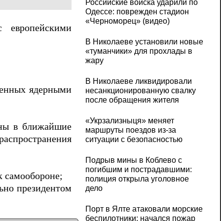
Российские войска ударили по
Одессе: поврежден стадион
«Черноморец» (видео)
с европейскими
В Николаеве установили новые
«туманчики» для прохлады в
жару
В Николаеве ликвидировали
уженных ядерными
несанкционированную свалку
после обращения жителя
«Укрзализныця» меняет
ены в ближайшие
маршруты поездов из-за
распространения
ситуации с безопасностью
Подрыв мины в Коблево с
погибшим и пострадавшими:
к самообороне;
полиция открыла уголовное
льно президентом
дело
Порт в Ялте атаковали морские
беспилотники: начался пожар