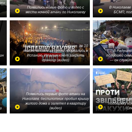
аки
в
Появились новые фото и видео с
В Николаеве
места ночной атаки по Николаеву
БСМП, по
Миграционный кризис в Европе: до 10
тысяч человек за сутки прорвались в
В Радушно
ин
Испанию, Италия хочет закрыть
погибшей семь
границу (видео)
— он служит
Появились первые фото атаки на
Николаев: беспилотник пробил крышу
В Николае
жилого дома и залетел в квартиру
поддержку ко
и
(видео)
Ол