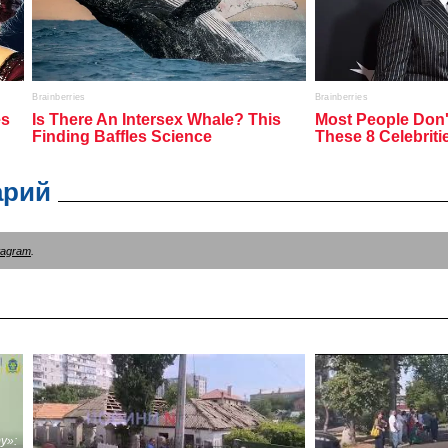
арий
tagram
.
у»: