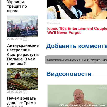
Украины
трещит по
швам
29.07.2026
Добавить коммент
Антиукраинские
настроения
быстро растут в
Польше. В чем
Комментарии доступны в наших
Telegram
и
ins
причина?
Видеоновости
28.07.2026
Нечем воевать
дальше: Трамп
«Жена убежала, а дрон начал охот