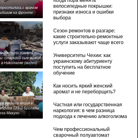
Когда пора менять
велосипедные покрышки:
 простились с врачом
признаки износа и ошибки
гибшим на фронте
выбора
Сезон ремонтов в разгаре:
какие строительно-ремонтные
услуги заказывают чаще всего
м почтили память
Университеты Чехии: как
и: старший сын выжил
украинскому абитуриенту
 в Николаеве (видео)
поступить на бесплатное
обучение
Как носить яркий женский
аромат и не переборщить?
ве прошла акция в
Частная или государственная
мбрига 123-й бригады
наркология: в чем разница
ега Макухи
подхода к лечению алкоголизма
Чем профессиональный
сварочный полуавтомат