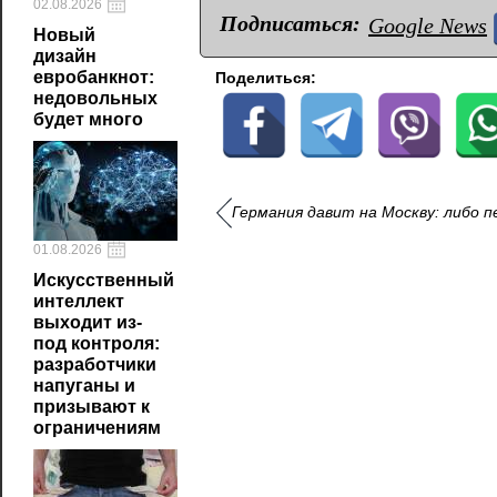
02.08.2026
Подписаться:
Google News
Новый
дизайн
евробанкнот:
Поделиться:
недовольных
будет много
Германия давит на Москву: либо п
01.08.2026
Искусственный
интеллект
выходит из-
под контроля:
разработчики
напуганы и
призывают к
ограничениям