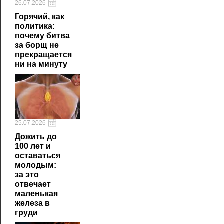
26.07.2026
Горячий, как
политика:
почему битва
за борщ не
прекращается
ни на минуту
25.07.2026
Дожить до
100 лет и
оставаться
молодым:
за это
отвечает
маленькая
железа в
груди