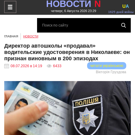
НОВОСТИ
N
U
A
четверг, 6 Августа 2026 23:29
1625 дней войны
ГЛАВНАЯ
НОВОСТИ
Директор автошколы «продавал»
водительские удостоверения в Николаеве: он
признан виновным в 200 эпизодах
читати українською
08.07.2026 в 14:19
6433
Вікторія Груздова