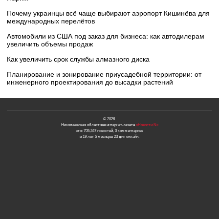
Почему украинцы всё чаще выбирают аэропорт Кишинёва для
международных перелётов
Автомобили из США под заказ для бизнеса: как автодилерам
увеличить объемы продаж
Как увеличить срок службы алмазного диска
Планирование и зонирование приусадебной территории: от
инженерного проектирования до высадки растений
© 2026.
Николаевская областная интернет-газета
«Новости N»
это: 705,347 новостей, 0 комментариев
и 19 лет 5 месяцев 23 дня онлайн.