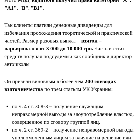
этого МВД,
водитель получил права категорий "А",
"А1", "В", "В1",
Так клиенты платили денежные дивиденды для
избежания прохождения теоретической и практической
частей. Размер разовых выплат –
взяток –
варьировался от 3 000 до 10 000 грн.
Часть из этих
средств получал подсудимый как сообщник и директор
автошколы.
Он признан виновным в более чем
200 эпизодах
взяточничества
по трем статьям УК Украины:
по ч. 4 ст. 368-3 – получение служащим
неправомерной выгоды за злоупотребление властью,
совершенное по сговору группой лиц.
по ч. 2 ст. 369-2 – получение неправомерной выгоды
уполномоченным лицом за влияние на решение или