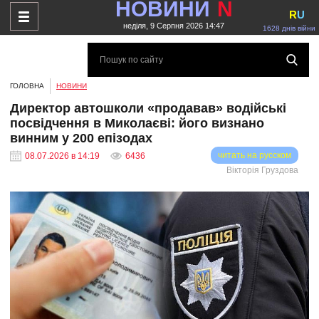
НОВИНИ
N
R
U
неділя, 9 Серпня 2026 14:47
1628 днів війни
ГОЛОВНА
НОВИНИ
Директор автошколи «продавав» водійські
посвідчення в Миколаєві: його визнано
винним у 200 епізодах
читать на русском
08.07.2026 в 14:19
6436
Вікторія Груздова