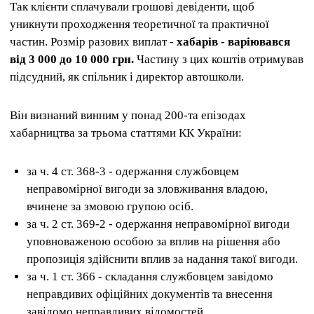
Так клієнти сплачували грошові девіденти, щоб
уникнути проходження теоретичної та практичної
частин. Розмір разових виплат -
хабарів - варіювався
від 3 000 до 10 000 грн.
Частину з цих коштів отримував
підсудний, як спільник і директор автошколи.
Він визнаний винним у понад 200-та епізодах
хабарництва за трьома статтями КК України:
за ч. 4 ст. 368-3 - одержання службовцем
неправомірної вигоди за зловживання владою,
вчинене за змовою групою осіб.
за ч. 2 ст. 369-2 - одержання неправомірної вигоди
уповноваженою особою за вплив на рішення або
пропозиція здійснити вплив за надання такої вигоди.
за ч. 1 ст. 366 - складання службовцем завідомо
неправдивих офіційних документів та внесення
завідомо неправдивих відомостей.