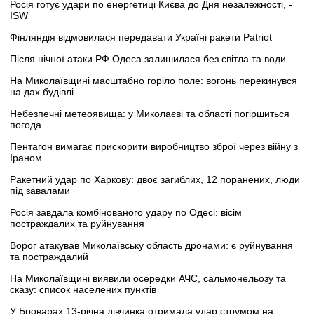
Росія готує удари по енергетиці Києва до Дня незалежності, -
ISW
Фінляндія відмовилася передавати Україні ракети Patriot
Після нічної атаки РФ Одеса залишилася без світла та води
На Миколаївщині масштабно горіло поле: вогонь перекинувся
на дах будівлі
Небезпечні метеоявища: у Миколаєві та області погіршиться
погода
Пентагон вимагає прискорити виробництво зброї через війну з
Іраном
Ракетний удар по Харкову: двоє загиблих, 12 поранених, люди
під завалами
Росія завдала комбінованого удару по Одесі: вісім
постраждалих та руйнування
Ворог атакував Миколаївську область дронами: є руйнування
та постраждалий
На Миколаївщині виявили осередки АЧС, сальмонельозу та
сказу: список населених пунктів
У Броварах 13-річна дівчинка отримала удар струмом на