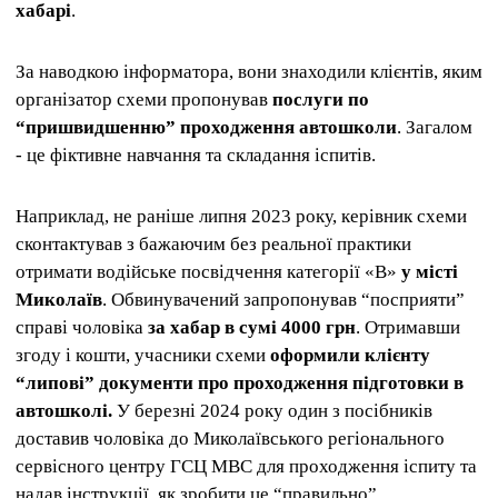
хабарі
.
За наводкою інформатора, вони знаходили клієнтів, яким
організатор схеми пропонував
послуги по
“пришвидшенню” проходження автошколи
. Загалом
- це фіктивне навчання та складання іспитів.
Наприклад, не раніше липня 2023 року, керівник схеми
сконтактував з бажаючим без реальної практики
отримати водійське посвідчення категорії «В»
у місті
Миколаїв
. Обвинувачений запропонував “посприяти”
справі чоловіка
за хабар в сумі 4000 грн
. Отримавши
згоду і кошти, учасники схеми
оформили клієнту
“липові” документи про проходження підготовки в
автошколі.
У березні 2024 року один з посібників
доставив чоловіка до Миколаївського регіонального
сервісного центру ГСЦ МВС для проходження іспиту та
надав інструкції, як зробити це “правильно”.