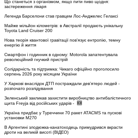
Що станеться з організмом, якщо пити пиво щодня:
застереження лікаря
Легенда Барселони став гравцем Лос-Анджелес Гелаксі
Майже мільйон кілометрів: в Австралії продають унікальну
Toyota Land Cruiser 200
Нова теорія квантової гравітації пов'язує ентропію, темну
енергію й життя
Смартфон і годинник в одному: Motorola запатентувала
революційний гнучкий пристрій
Солідарність та підтримка: Чикаго офіційно проголосило
серпень 2026 року місяцем України
У Харкові внаслідок ДТП постраждали дев’ятеро людей -
розпочато розлідування
Зеленський закликав захистити виробництво антибалістичного
щита Freyja від російських ударів -
Україна придбає у Туреччини 70 ракет ATACMS та пускові
установки M270
В Аргентині злодюжка-канатоходець примудрився вкрасти
дроти на великій висоті (ВІДЕО)