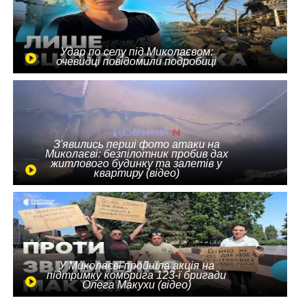
Удар по селу під Миколаєвом:
очевидці повідомили подробиці
З'явились перші фото атаки на
Миколаєві: безпілотник пробив дах
житлового будинку та залетів у
квартиру (відео)
У Миколаєві пройшла акція на
підтримку комбрига 123-ї бригади
Олега Макухи (відео)