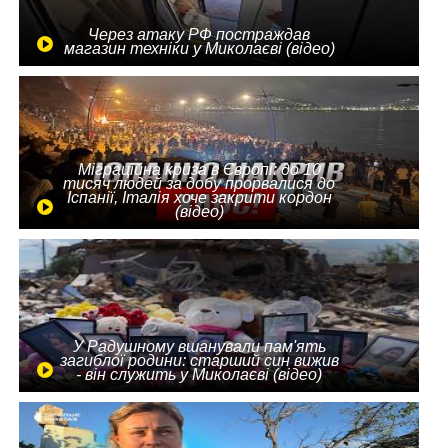
Через атаку РФ постраждав
магазин техніки у Миколаєві (відео)
Міграційна криза в Європі: до 10
тисяч людей за добу прорвалися до
Іспанії, Італія хоче закрити кордон
(відео)
У Радушному вшанували пам'ять
загиблої родини: старший син вижив
- він служить у Миколаєві (відео)