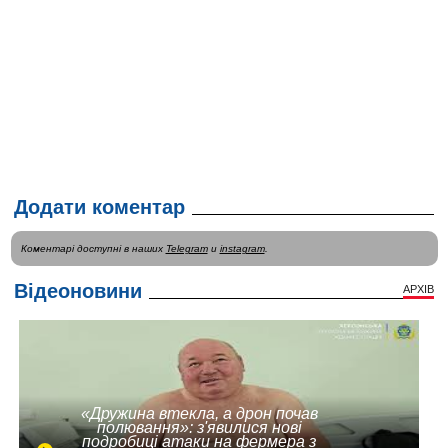
Додати коментар
Коментарі доступні в наших
Telegram
и
instagram
.
Відеоновини
АРХІВ
«Дружина втекла, а дрон почав
полювання»: з'явилися нові
подробиці атаки на фермера з