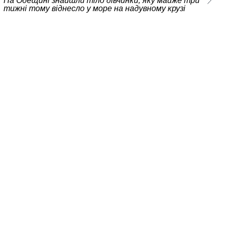
На Одещині знайшли тіло дівчинки, яку майже три
тижні тому віднесло у море на надувному крузі