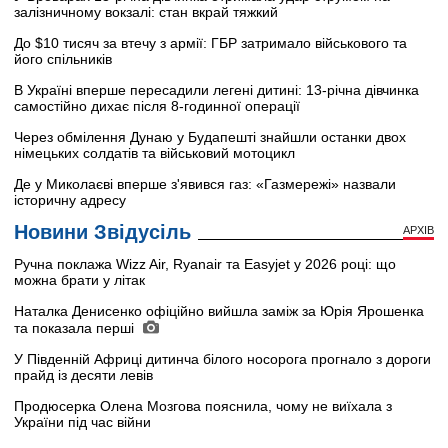
залізничному вокзалі: стан вкрай тяжкий
До $10 тисяч за втечу з армії: ГБР затримало військового та
його спільників
В Україні вперше пересадили легені дитині: 13-річна дівчинка
самостійно дихає після 8-годинної операції
Через обмілення Дунаю у Будапешті знайшли останки двох
німецьких солдатів та військовий мотоцикл
Де у Миколаєві вперше з'явився газ: «Газмережі» назвали
історичну адресу
Новини Звідусіль
АРХІВ
Ручна поклажа Wizz Air, Ryanair та Easyjet у 2026 році: що
можна брати у літак
Наталка Денисенко офіційно вийшла заміж за Юрія Ярошенка
та показала перші
У Південній Африці дитинча білого носорога прогнало з дороги
прайд із десяти левів
Продюсерка Олена Мозгова пояснила, чому не виїхала з
України під час війни