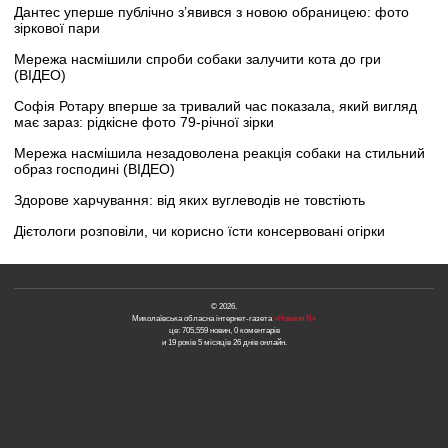
Дантес уперше публічно з’явився з новою обраницею: фото
зіркової пари
Мережа насмішили спроби собаки залучити кота до гри
(ВІДЕО)
Софія Ротару вперше за тривалий час показала, який вигляд
має зараз: рідкісне фото 79-річної зірки
Мережа насмішила незадоволена реакція собаки на стильний
образ господині (ВІДЕО)
Здорове харчування: від яких вуглеводів не товстіють
Дієтологи розповіли, чи корисно їсти консервовані огірки
© 2026.
Миколаївська обласна інтернет-газета
«Новини N»
це: 705,559 новин, 0 коментарів
и 19 років 5 місяців 26 днів онлайн.