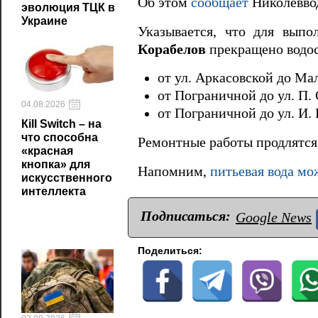
Об этом
сообщает
Николевво
эволюция ТЦК в
Украине
Указывается, что для вып
Корабелов
прекращено водо
от ул. Аркасовской до Ма
от Пограничной до ул. П. 
04.08.2026
от Пограничной до ул. И. 
Кill Switch – на
что способна
Ремонтные работы продлятс
«красная
кнопка» для
Напомним,
питьевая вода мо
искусственного
интеллекта
Подписаться:
Google News
Поделиться: