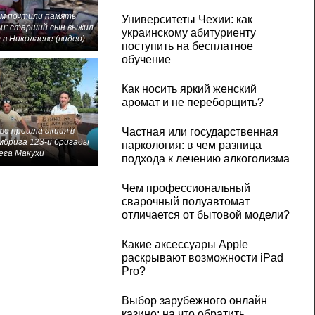
м почтили память
Университеты Чехии: как
и: старший сын выжил
украинскому абитуриенту
 в Николаеве (видео)
поступить на бесплатное
обучение
Как носить яркий женский
аромат и не переборщить?
ве прошла акция в
Частная или государственная
мбрига 123-й бригады
наркология: в чем разница
ега Макухи
подхода к лечению алкоголизма
Чем профессиональный
сварочный полуавтомат
отличается от бытовой модели?
Какие аксессуары Apple
раскрывают возможности iPad
Pro?
Выбор зарубежного онлайн
казино: на что обратить