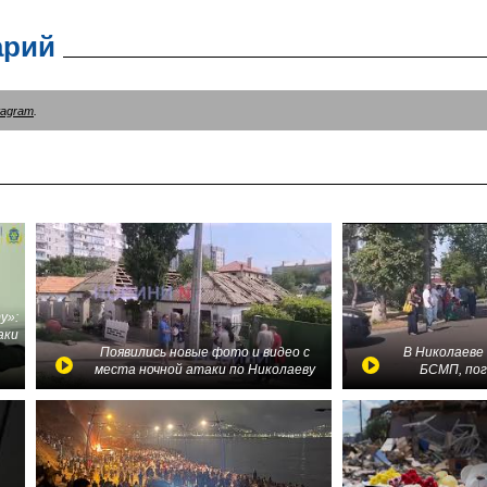
арий
tagram
.
у»:
аки
в
Появились новые фото и видео с
В Николаеве
места ночной атаки по Николаеву
БСМП, по