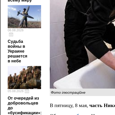
всему миру
06.08.2026
Судьба
войны в
Украине
решается
в небе
05.08.2026
Фото ілюстраційне
От очередей из
добровольцев
В пятницу, 8 мая,
часть Нико
до
«бусификации»: