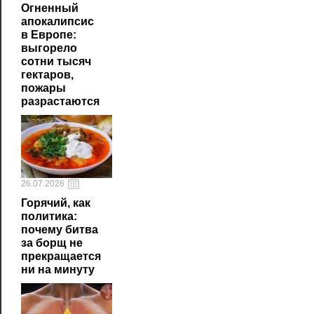
Огненный
апокалипсис
в Европе:
выгорело
сотни тысяч
гектаров,
пожары
разрастаются
26.07.2026
Горячий, как
политика:
почему битва
за борщ не
прекращается
ни на минуту