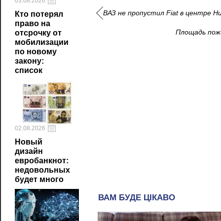
03.08.2026
ВАЗ не пропустил Fiat в центре Н
Кто потерял
право на
Площадь пожа
отсрочку от
мобилизации
по новому
закону:
список
02.08.2026
Новый
дизайн
евробанкнот:
недовольных
будет много