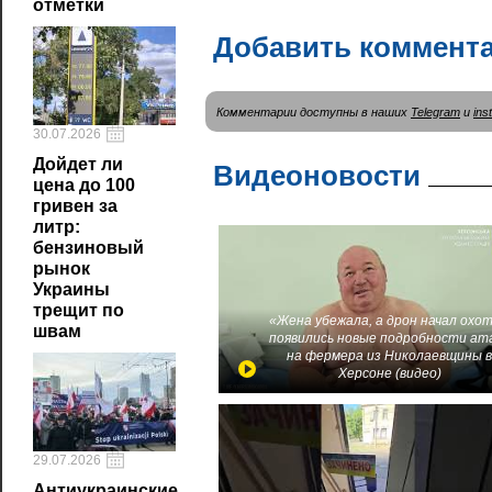
отметки
Добавить коммент
Комментарии доступны в наших
Telegram
и
ins
30.07.2026
Дойдет ли
Видеоновости
цена до 100
гривен за
литр:
бензиновый
рынок
Украины
трещит по
«Жена убежала, а дрон начал охот
швам
появились новые подробности ат
на фермера из Николаевщины 
Херсоне (видео)
29.07.2026
Антиукраинские