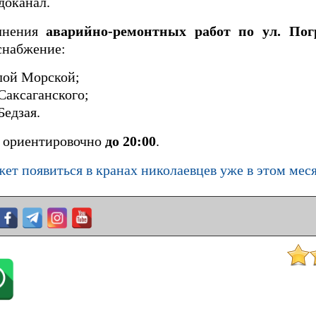
доканал.
олнения
аварийно-ремонтных работ по ул. Пог
снабжение:
лой Морской;
Саксаганского;
Бедзая.
я ориентировочно
до 20:00
.
жет появиться в кранах николаевцев уже в этом мес