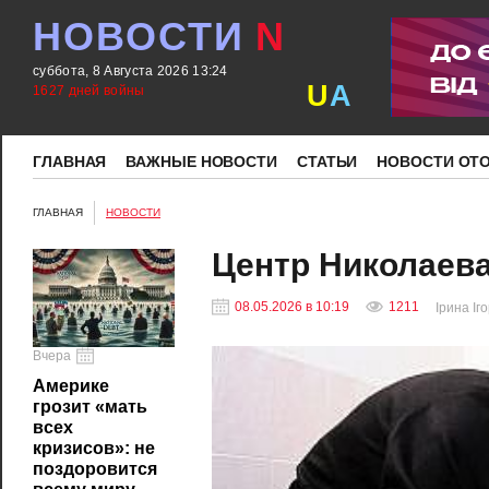
НОВОСТИ
N
суббота, 8 Августа 2026 13:24
U
A
1627 дней войны
ГЛАВНАЯ
ВАЖНЫЕ НОВОСТИ
СТАТЬИ
НОВОСТИ ОТ
ГЛАВНАЯ
НОВОСТИ
Центр Николаева
08.05.2026 в 10:19
1211
Ірина Іг
Вчера
Америке
грозит «мать
всех
кризисов»: не
поздоровится