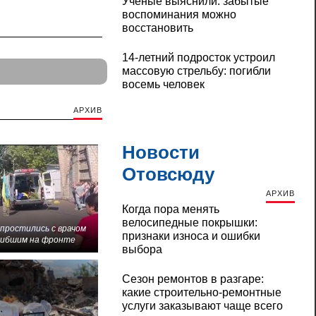
Ученые выяснили: забытые
воспоминания можно
восстановить
14-летний подросток устроил
массовую стрельбу: погибли
восемь человек
АРХИВ
Новости
Отовсюду
АРХИВ
Когда пора менять
велосипедные покрышки:
 простились с врачом
признаки износа и ошибки
гибшим на фронте
выбора
Сезон ремонтов в разгаре:
какие строительно-ремонтные
услуги заказывают чаще всего