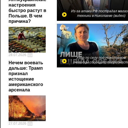
настроения
быстро растут в
Из-за атаки РФ пострадал магаз
Польше. В чем
техники в Николаеве (видео)
причина?
28.07.2026
Удар по селу под Николаевом:
очевидцы сообщили подробност
Нечем воевать
дальше: Трамп
признал
истощение
американского
арсенала
27.07.2026