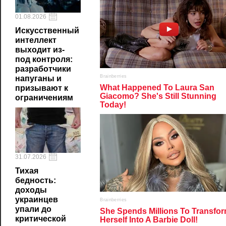
01.08.2026
Искусственный
интеллект
выходит из-
под контроля:
разработчики
напуганы и
призывают к
ограничениям
31.07.2026
Тихая
бедность:
доходы
украинцев
упали до
критической