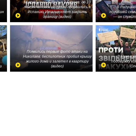
Миграционный кризис в Европе: до 10
тысяч человек за сутки прорвались в
В Радушно
ин
Испанию, Италия хочет закрыть
погибшей семь
границу (видео)
— он служит
Появились первые фото атаки на
Николаев: беспилотник пробил крышу
В Николае
жилого дома и залетел в квартиру
поддержку ко
и
(видео)
Ол