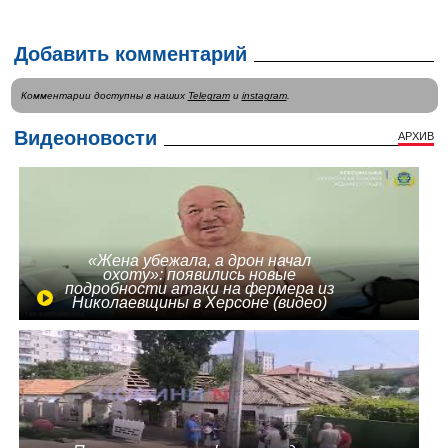
Добавить комментарий
Комментарии доступны в наших
Telegram
и
instagram
.
Видеоновости
АРХИВ
«Жена убежала, а дрон начал
охоту»: появились новые
подробности атаки на фермера из
Николаевщины в Херсоне (видео)