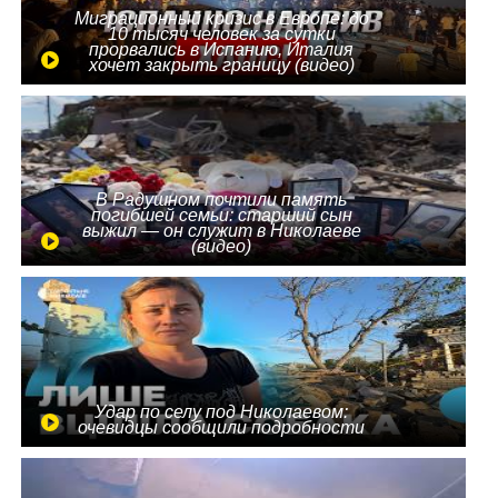
Миграционный кризис в Европе: до
10 тысяч человек за сутки
прорвались в Испанию, Италия
хочет закрыть границу (видео)
В Радушном почтили память
погибшей семьи: старший сын
выжил — он служит в Николаеве
(видео)
Удар по селу под Николаевом:
очевидцы сообщили подробности