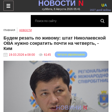
НОВОСТИ
N
U
A
суббота, 8 Августа 2026 05:41
1627 дней войны
ГЛАВНАЯ
НОВОСТИ
Будем резать по живому: штат Николаевской
ОВА нужно сократить почти на четверть, -
Ким
читати українською
19.03.2026 в 08:00
6145