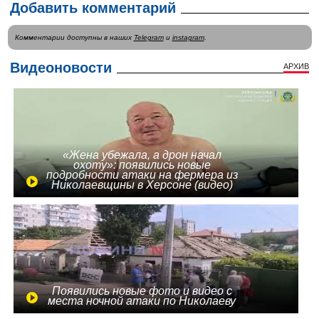
Добавить комментарий
Комментарии доступны в наших
Telegram
и
instagram
.
Видеоновости
АРХИВ
«Жена убежала, а дрон начал
охоту»: появились новые
подробности атаки на фермера из
Николаевщины в Херсоне (видео)
Появились новые фото и видео с
места ночной атаки по Николаеву