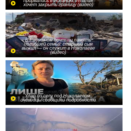
прорвались в Испанию, Италия
хочет закрыть границу (видео)
В Радушном почтили память
погибшей семьи: старший сын
выжил — он служит в Николаеве
(видео)
Удар по селу под Николаевом:
очевидцы сообщили подробности