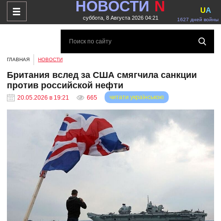
НОВОСТИ
N
U
A
суббота, 8 Августа 2026 04:21
1627 дней войны
ГЛАВНАЯ
НОВОСТИ
Британия вслед за США смягчила санкции
против российской нефти
читати українською
20.05.2026 в 19:21
665