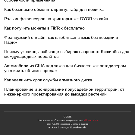
особенности применения
Как безопасно обменять крипту: гайд для новичка
Роль инфлюенсеров на крипторынке: DYOR vs хайп
Как получить монеты в TikTok бесплатно
Французский онлайн: как влюбиться в язык без поездки в
Париж
Почему украинцы всё чаще выбирают аэропорт Кишинёва для
международных перелётов
Автомобили из США под заказ для бизнеса: как автодилерам
увеличить объемы продаж
Как увеличить срок службы алмазного диска
Планирование и зонирование приусадебной территории: от
инженерного проектирования до высадки растений
© 2026.
Николаевская областная интернет-газета
«Новости N»
это: 705,446 новостей, 0 комментариев
и 19 лет 5 месяцев 25 дней онлайн.