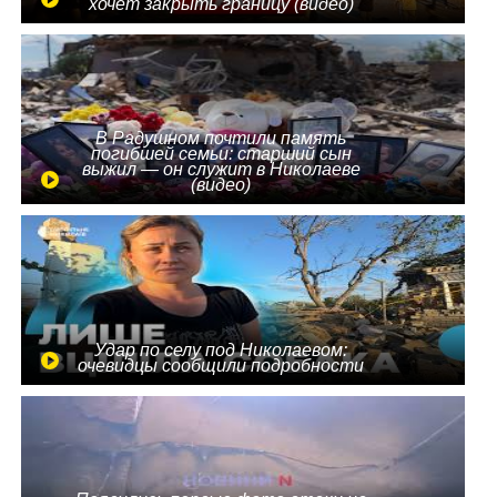
хочет закрыть границу (видео)
В Радушном почтили память
погибшей семьи: старший сын
выжил — он служит в Николаеве
(видео)
Удар по селу под Николаевом:
очевидцы сообщили подробности