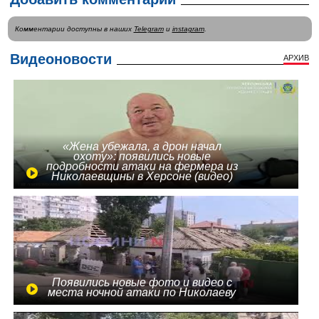
Комментарии доступны в наших
Telegram
и
instagram
.
Видеоновости
АРХИВ
«Жена убежала, а дрон начал
охоту»: появились новые
подробности атаки на фермера из
Николаевщины в Херсоне (видео)
Появились новые фото и видео с
места ночной атаки по Николаеву