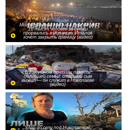
Миграционный кризис в Европе: до
10 тысяч человек за сутки
прорвались в Испанию, Италия
хочет закрыть границу (видео)
В Радушном почтили память
погибшей семьи: старший сын
выжил — он служит в Николаеве
(видео)
Удар по селу под Николаевом: