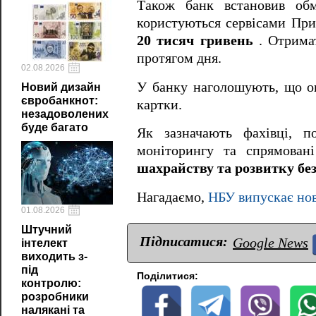
Також банк встановив обм
користуються сервісами Пр
20 тисяч гривень
. Отримат
протягом дня.
02.08.2026
У банку наголошують, що ок
Новий дизайн
євробанкнот:
картки.
незадоволених
буде багато
Як зазначають фахівці, п
моніторингу та спрямова
шахрайству та розвитку бе
Нагадаємо,
НБУ випускає нов
01.08.2026
Штучний
Підписатися:
Google News
інтелект
виходить з-
під
Поділитися:
контролю:
розробники
налякані та