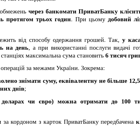
х обмежень
через банкомати ПриватБанку клієнт
нь протягом трьох годин
. При цьому
добовий лі
лежить від способу одержання грошей. Так,
у кас
ь на день
, а при використанні послуги видачі го
 станціях максимальна сума становить
6 тисяч гри
операцій за межами України. Зокрема:
олено знімати суму, еквівалентну не більше 12,
них днів
;
 доларах чи євро) можна отримати до 100 т
ки за кордоном з карток ПриватБанку передбачена
к