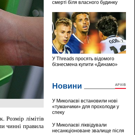
Новини
АРХІВ
У Миколаєві встановили нові
«туманчики» для прохолоди у
спеку
. Розмір лімітів
У Миколаєві ліквідували
ли чинні правила
несанкціоноване звалище після