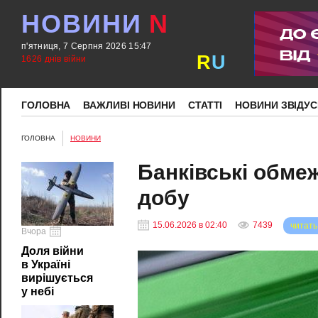
НОВИНИ
N
п'ятниця, 7 Серпня 2026 15:47
R
U
1626 днів війни
ГОЛОВНА
ВАЖЛИВІ НОВИНИ
СТАТТІ
НОВИНИ ЗВІДУС
ГОЛОВНА
НОВИНИ
Банківські обмеж
добу
15.06.2026 в 02:40
7439
читать
Вчора
Доля війни
в Україні
вирішується
у небі