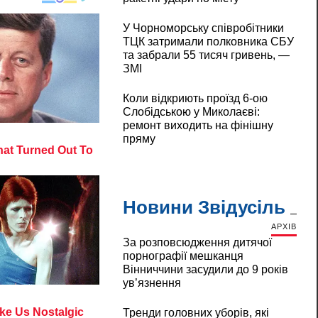
У Чорноморську співробітники
ТЦК затримали полковника СБУ
та забрали 55 тисяч гривень, —
ЗМІ
Коли відкриють проїзд 6-ою
Слобідською у Миколаєві:
ремонт виходить на фінішну
пряму
Новини Звідусіль
АРХІВ
За розповсюдження дитячої
порнографії мешканця
Вінниччини засудили до 9 років
ув’язнення
Тренди головних уборів, які