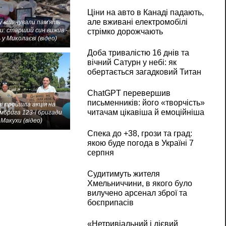
Ціни на авто в Канаді падають,
але вживані електромобілі
 вшанували пам'ять
и: старший син вижив -
стрімко дорожчають
 у Миколаєві (відео)
Доба тривалістю 16 днів та
вічний Сатурн у небі: як
обертається загадковий Титан
ChatGPT перевершив
письменників: його «творчість»
і пройшла акція на
читачам цікавіша й емоційніша
мбрига 123-ї бригади
Макухи (відео)
Спека до +38, грози та град:
якою буде погода в Україні 7
серпня
Судитимуть жителя
Хмельниччини, в якого було
вилучено арсенал зброї та
боєприпасів
«Нетривіальний і дієвий