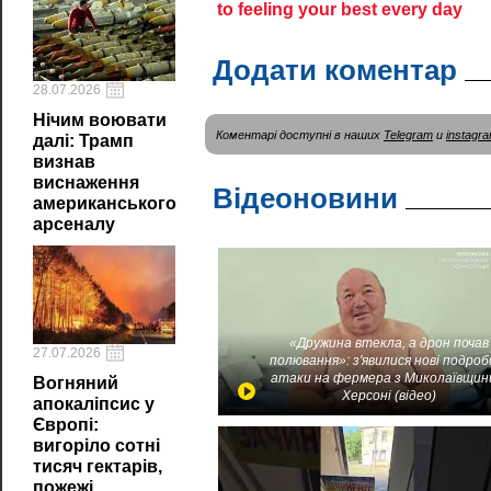
Додати коментар
28.07.2026
Нічим воювати
Коментарі доступні в наших
Telegram
и
instagr
далі: Трамп
визнав
виснаження
Відеоновини
американського
арсеналу
«Дружина втекла, а дрон почав
27.07.2026
полювання»: з'явилися нові подроб
атаки на фермера з Миколаївщин
Вогняний
Херсоні (відео)
апокаліпсис у
Європі:
вигоріло сотні
тисяч гектарів,
пожежі