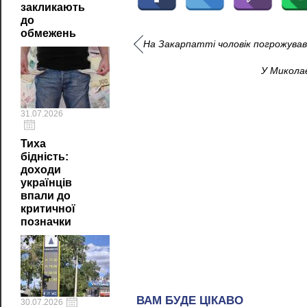
закликають
до
обмежень
На Закарпатті чоловік погрожував
У Миколає
31.07.2026
Тиха
бідність:
доходи
українців
впали до
критичної
позначки
30.07.2026