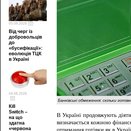
05.08.2026
Від черг із
добровольців
до
«бусифікації»:
еволюція ТЦК
в Україні
04.08.2026
Банківські обмеження: скільки готів
Кill
Switch –
В Україні продовжують діяти
на що
визначається кожною фінанс
здатна
«червона
отримання готівки як в Україн