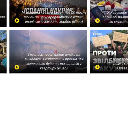
Міграційна криза в Європі: до 10 тисяч
У Радушному
зин
людей за добу прорвалися до Іспанії,
загиблої родин
Італія хоче закрити кордон (відео)
він служить
З'явились перші фото атаки на
Миколаєві: безпілотник пробив дах
У Миколаєв
идці
житлового будинку та залетів у
підтримку ко
квартиру (відео)
Олега 