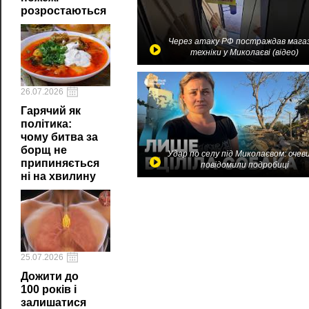
розростаються
Через атаку РФ постраждав мага
техніки у Миколаєві (відео)
26.07.2026
Гарячий як
політика:
чому битва за
борщ не
Удар по селу під Миколаєвом: очев
припиняється
повідомили подробиці
ні на хвилину
25.07.2026
Дожити до
100 років і
залишатися