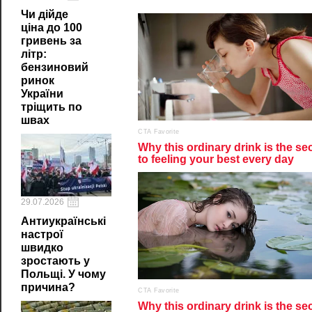
Чи дійде
ціна до 100
гривень за
літр:
бензиновий
ринок
України
тріщить по
швах
29.07.2026
Антиукраїнські
настрої
швидко
зростають у
Польщі. У чому
причина?