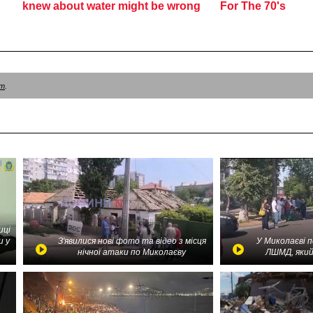
am
.
иці
и у
З'явилися нові фото та відео з місця
У Миколаєві 
нічної атаки по Миколаєву
ЛШМД, який