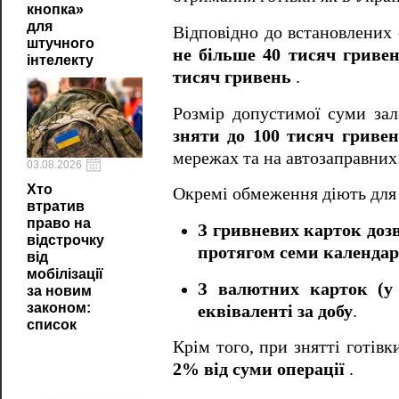
кнопка»
для
Відповідно до встановлени
штучного
не більше 40 тисяч гриве
інтелекту
тисяч гривень
.
Розмір допустимої суми за
зняти до 100 тисяч гривен
мережах та на автозаправних
03.08.2026
Хто
Окремі обмеження діють для 
втратив
право на
З гривневих карток дозв
відстрочку
протягом семи календар
від
мобілізації
З валютних карток (у
за новим
законом:
еквіваленті за добу
.
список
Крім того, при знятті готів
2% від суми операції
.