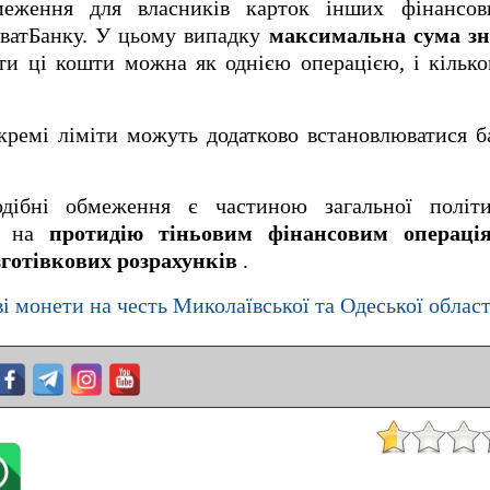
еження для власників карток інших фінансови
иватБанку. У цьому випадку
максимальна сума зн
и ці кошти можна як однією операцією, і кілько
ремі ліміти можуть додатково встановлюватися б
одібні обмеження є частиною загальної політ
ні на
протидію тіньовим фінансовим операція
зготівкових розрахунків
.
і монети на честь Миколаївської та Одеської област