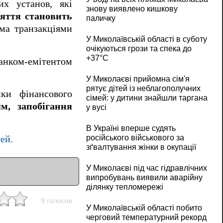
х установ, які
знову виявлено кишкову
яття становить
паличку
ма транзакціями
У Миколаївській області в суботу
очікуються грози та спека до
+37°C
анком-емітентом
У Миколаєві прийомна сім'я
рятує дітей із неблагополучних
ики фінансового
сімей: у дитини знайшли таргана
м, запобігання
у вусі
В Україні вперше судять
російського військового за
ей.
зґвалтування жінки в окупації
У Миколаєві під час гідравлічних
випробувань виявили аварійну
ділянку тепломережі
9 голосов
У Миколаївській області побито
черговий температурний рекорд