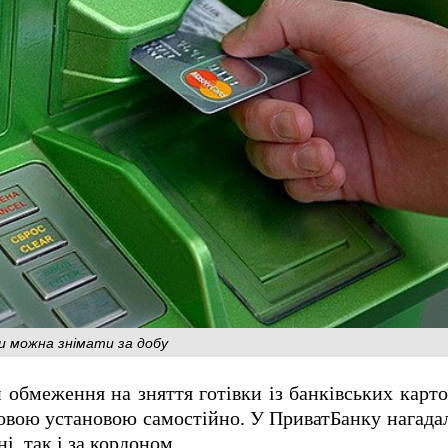
ки можна знімати за добу
 обмеження на зняття готівки із банківських карток
овою установою самостійно. У ПриватБанку нагада
і, так і за кордоном.