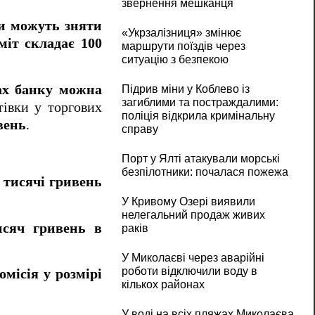
звернення мешканця
и можуть зняти
«Укрзалізниця» змінює
міт складає 100
маршрути поїздів через
ситуацію з безпекою
ах банку можна
Підрив міни у Коблево із
загиблими та постраждалими:
тівки у торгових
поліція відкрила кримінальну
вень
.
справу
Порт у Ялті атакували морські
безпілотники: почалася пожежа
5 тисячі гривень
У Кривому Озері виявили
нелегальний продаж живих
исяч гривень в
раків
У Миколаєві через аварійні
роботи відключили воду в
омісія у розмірі
кількох районах
У воді на всіх пляжах Миколаєва