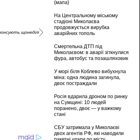
(мапа)
На Центральному міському
стадіоні Миколаєва
продовжується вирубка
нонсують щонеділі
аварійних тополь
Смертельна ДТП під
Миколаєвом: в аварії зіткнулися
фура, автобус та позашляховик
У морі біля Коблево вибухнула
міна: одна людина загинула,
двоє постраждали
Росія вдарила дроном по ринку
на Сумщині: 10 людей
поранено, двоє — у важкому
стані
СБУ затримала у Миколаєві
двох агентів РФ, які наводили
ракетні удари по місту