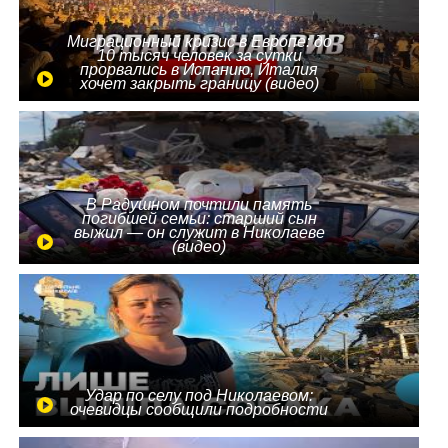
Миграционный кризис в Европе: до
10 тысяч человек за сутки
прорвались в Испанию, Италия
хочет закрыть границу (видео)
В Радушном почтили память
погибшей семьи: старший сын
выжил — он служит в Николаеве
(видео)
Удар по селу под Николаевом:
очевидцы сообщили подробности