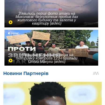
З'явились перші фото атаки на
Миколаєві: безпілотник пробив дах
житлового будинку та залетів у
квартиру (відео)
У Миколаєві пройшла акція на
підтримку комбрига 123-ї бригади
Олега Макухи (відео)