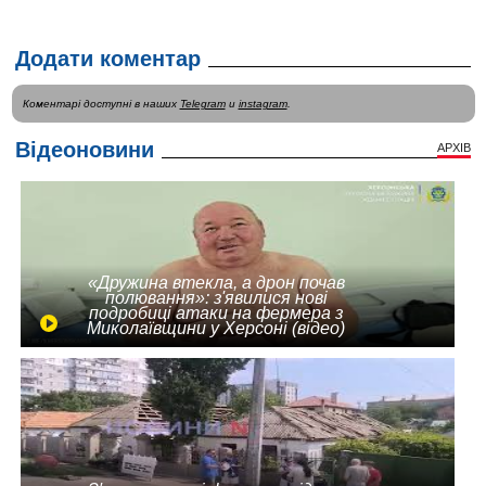
Додати коментар
Коментарі доступні в наших
Telegram
и
instagram
.
Відеоновини
АРХІВ
«Дружина втекла, а дрон почав
полювання»: з'явилися нові
подробиці атаки на фермера з
Миколаївщини у Херсоні (відео)