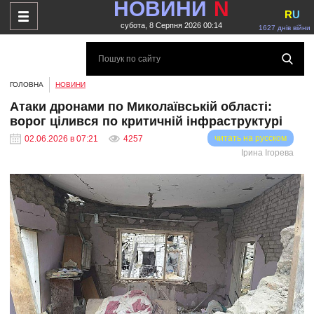
НОВИНИ
N
R
U
субота, 8 Серпня 2026 00:14
1627 днів війни
ГОЛОВНА
НОВИНИ
Атаки дронами по Миколаївській області:
ворог цілився по критичній інфраструктурі
читать на русском
02.06.2026 в 07:21
4257
Ірина Ігорева