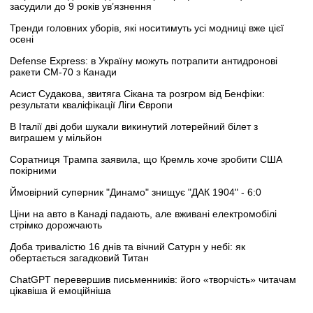
засудили до 9 років ув’язнення
Тренди головних уборів, які носитимуть усі модниці вже цієї
осені
Defense Express: в Україну можуть потрапити антидронові
ракети CM-70 з Канади
Асист Судакова, звитяга Сікана та розгром від Бенфіки:
результати кваліфікації Ліги Європи
В Італії дві доби шукали викинутий лотерейний білет з
виграшем у мільйон
Соратниця Трампа заявила, що Кремль хоче зробити США
покірними
Ймовірний суперник "Динамо" знищує "ДАК 1904" - 6:0
Ціни на авто в Канаді падають, але вживані електромобілі
стрімко дорожчають
Доба тривалістю 16 днів та вічний Сатурн у небі: як
обертається загадковий Титан
ChatGPT перевершив письменників: його «творчість» читачам
цікавіша й емоційніша