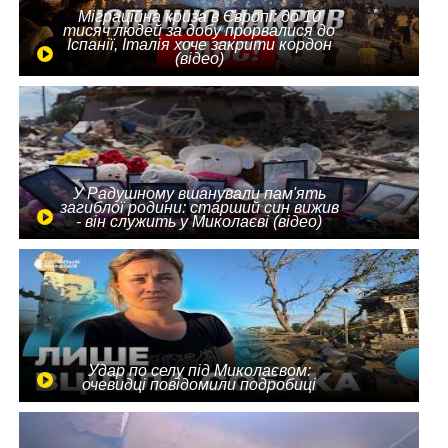
Міграційна криза в Європі: до 10
тисяч людей за добу прорвалися до
Іспанії, Італія хоче закрити кордон
(відео)
У Радушному вшанували пам'ять
загиблої родини: старший син вижив
- він служить у Миколаєві (відео)
Удар по селу під Миколаєвом:
очевидці повідомили подробиці