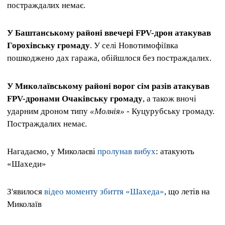
постраждалих немає.
У Баштанському районі ввечері FPV-дрон атакував
Горохівську громаду
. У селі Новотимофіївка
пошкоджено дах гаража, обійшлося без постраждалих.
У Миколаївському районі ворог сім разів атакував
FPV-дронами Очаківську громаду
, а також вночі
ударним дроном типу
«Молнія»
- Куцурубську громаду.
Постраждалих немає.
Нагадаємо, у Миколаєві
пролунав вибух
: атакують
«Шахеди»
З'явилося
відео моменту збиття «Шахеда»
, що летів на
Миколаїв