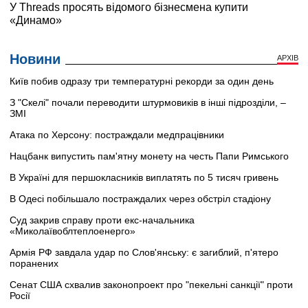
Новини
АРХІВ
Київ побив одразу три температурні рекорди за один день
З "Скелі" почали переводити штурмовиків в інші підрозділи, –
ЗМІ
Атака по Херсону: постраждали медпрацівники
Нацбанк випустить пам'ятну монету на честь Папи Римського
В Україні для першокласників виплатять по 5 тисяч гривень
В Одесі побільшало постраждалих через обстріл стадіону
Суд закрив справу проти екс-начальника
«Миколаївоблтеплоенерго»
Армія РФ завдала удар по Слов'янську: є загиблий, п'ятеро
поранених
Сенат США схвалив законопроект про "пекельні санкції" проти
Росії