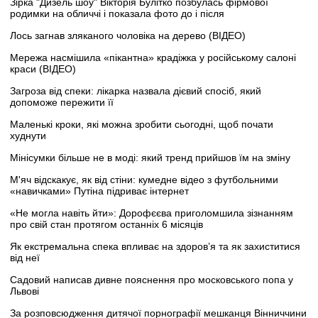
Зірка "Дизель шоу" Вікторія Булітко позбулась фірмової
родимки на обличчі і показала фото до і після
Лось загнав зляканого чоловіка на дерево (ВІДЕО)
Мережа насмішила «пікантна» крадіжка у російському салоні
краси (ВІДЕО)
Загроза від спеки: лікарка назвала дієвий спосіб, який
допоможе пережити її
Маленькі кроки, які можна зробити сьогодні, щоб почати
худнути
Мінісумки більше не в моді: який тренд прийшов їм на зміну
М'яч відскакує, як від стіни: кумедне відео з футбольними
«навичками» Путіна підриває інтернет
«Не могла навіть йти»: Дорофєєва приголомшила зізнанням
про свій стан протягом останніх 6 місяців
Як екстремальна спека впливає на здоров’я та як захиститися
від неї
Садовий написав дивне пояснення про московського попа у
Львові
За розповсюдження дитячої порнографії мешканця Вінниччини